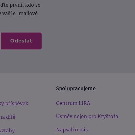
te první, kdo se
e vaší e-mailové
Odeslat
Spolupracujeme
Centrum LIRA
ý příspěvek
Úsměv nejen pro Kryštofa
na dítě
Napsali o nás
vztahy