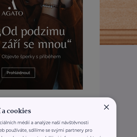
REKLAMA
×
 a cookies
ciálních médií a analýze naší návštěvnosti
eb používáte, sdílíme se svými partnery pro