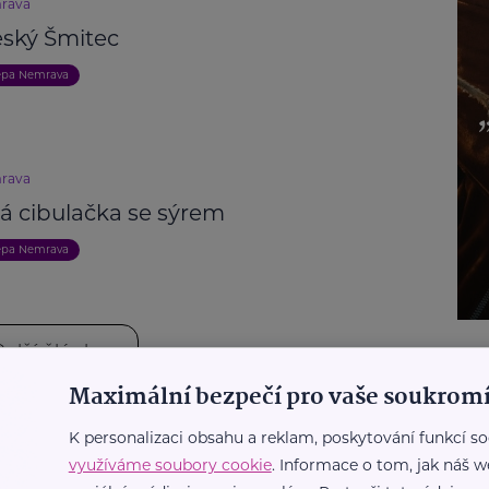
rava
eský Šmitec
epa Nemrava
rava
vá cibulačka se sýrem
epa Nemrava
Další články
Maximální bezpečí pro vaše soukromí
K personalizaci obsahu a reklam, poskytování funkcí so
ání
Krása
Péče
Podpora a pomoc
Bydlení, domácnost
využíváme soubory cookie
. Informace o tom, jak náš w
ivity
Cestování
Recepty
Rodina
Návykové látky