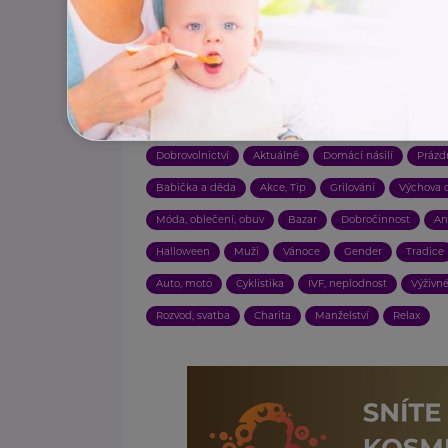
Závislosti
Zajímavost
Technologie
Ekologie, u
Vztahy
Porod
Děti
Práce, zaměstnání
Do
Násilí
Hračky
Náhradní rodič, pěstoun, hostitel
Právo
Škola
Rodič
Pojištění
Bezlepkové
Dobrovolnictví
Aktuálně
Domácí násilí
Prázd
Babička a děda
Akce, Tip
Grilování
Výchova d
Móda, oblečení, obuv
Bazar
Dobročinnost
An
Halloween
Muži
Vánoce
Gender
Tradice
Auto, moto
Cyklistika
IVF, neplodnost
Výživn
Rozvod, svatba
Charita
Manželství
Relax