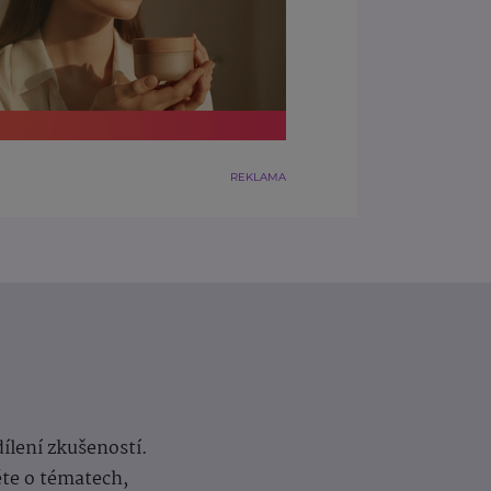
REKLAMA
dílení zkušeností.
ěte o tématech,