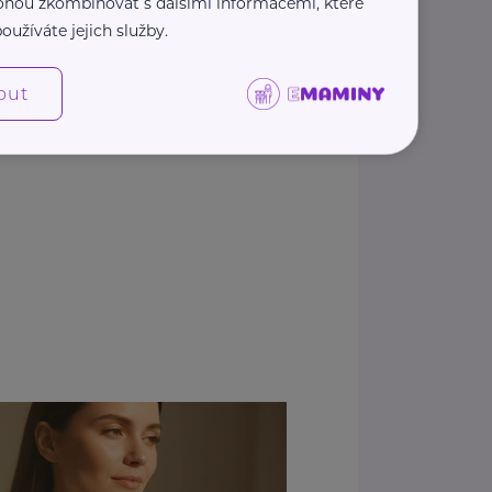
 mohou zkombinovat s dalšími informacemi, které
oužíváte jejich služby.
out