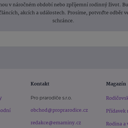
ou v náročném období nebo zpříjemní rodinný život. Buď
článcích, akcích a událostech. Prosíme, potvrďte odběr v
schránce.
Kontakt
Magazín
y
Rodičovsk
Pro prarodiče s.r.o.
obchod@proprarodice.cz
hodní
Přídavek 
redakce@emaminy.cz
Rodina a 