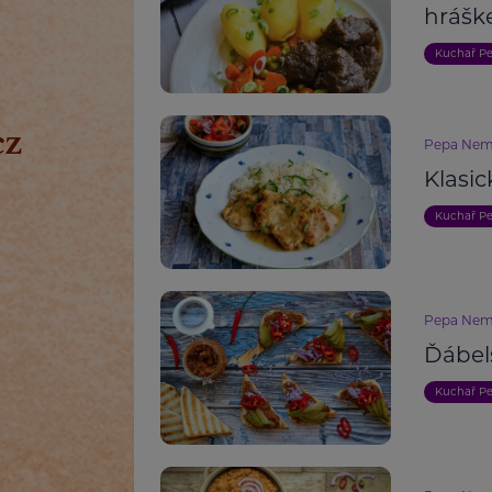
hráš
Kuchař P
Pepa Nem
Klasic
Kuchař P
Pepa Nem
Ďábel
Kuchař P