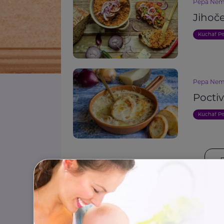
Pepa Nem
Jihoč
Kuchař P
Pepa Nem
Pocti
Kuchař P
Štítky:
Zdraví
Zahrada
Výživa
Bezpečnost
Vzděl
Sociální služby
Finance
Příspěvky a dávky
Akt