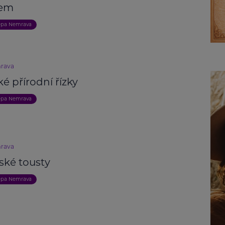
kem
epa Nemrava
rava
ké přírodní řízky
epa Nemrava
rava
ské tousty
epa Nemrava