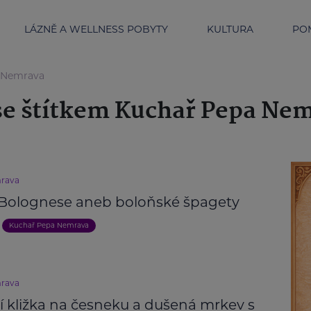
LÁZNĚ A WELLNESS POBYTY
KULTURA
POM
a Nemrava
se štítkem Kuchař Pepa Ne
rava
Bolognese aneb boloňské špagety
Kuchař Pepa Nemrava
rava
í kližka na česneku a dušená mrkev s