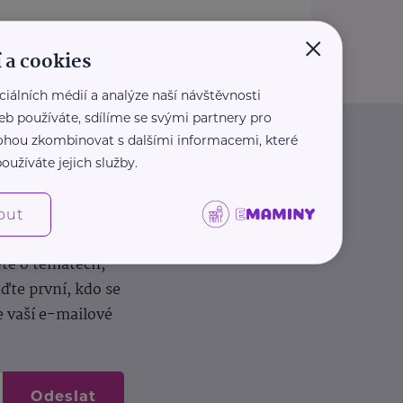
×
 a cookies
ciálních médií a analýze naší návštěvnosti
eb používáte, sdílíme se svými partnery pro
 mohou zkombinovat s dalšími informacemi, které
oužíváte jejich služby.
out
dílení zkušeností.
ěte o tématech,
te první, kdo se
e vaší e-mailové
Odeslat