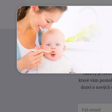
Pravidelný přísun
Takový je News
které vám pomoh
dozví o nových 