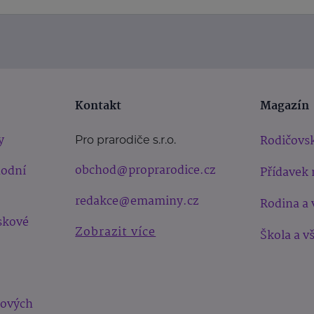
Kontakt
Magazín
y
Rodičovsk
Pro prarodiče s.r.o.
obchod@proprarodice.cz
hodní
Přídavek 
redakce@emaminy.cz
Rodina a 
skové
Zobrazit více
Škola a v
bových