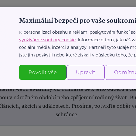
Maximální bezpečí pro vaše soukromí
K personalizaci obsahu a reklam, poskytování funkcí so
využíváme soubory cookie
. Informace o tom, jak náš w
sociální média, inzerci a analýzy. Partneři tyto údaje
jste jim poskytli nebo které získali v důsledku toho, že p
Newsletter
Povolit vše
Upravit
Odmítn
 novinek, inspirace na každý den, podpora pro rodiče i s
letter webu eMaminy.cz. Přihlaste se k jeho odběru a čt
ou v náročném období nebo zpříjemní rodinný život. Buď
článcích, akcích a událostech. Prosíme, potvrďte odběr v
schránce.