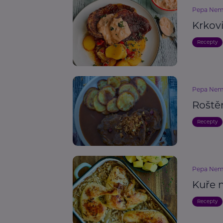
Pepa Nem
Krkov
Recepty
Pepa Nem
Roště
Recepty
Pepa Nem
Kuře n
Recepty