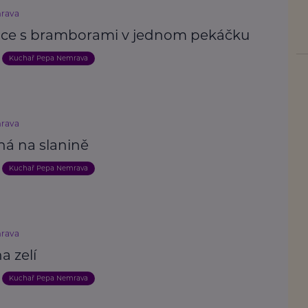
rava
ice s bramborami v jednom pekáčku
Kuchař Pepa Nemrava
rava
ná na slanině
Kuchař Pepa Nemrava
rava
a zelí
Kuchař Pepa Nemrava