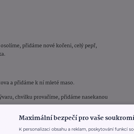
osolíme, přidáme nové kořeni, celý pepř,
ka.
atova a přidáme k ní mleté maso.
ývaru, chvilku provaříme, přidáme nasekanou
Maximální bezpečí pro vaše soukromí
eme a nastrouháme na jemném struhadle.
K personalizaci obsahu a reklam, poskytování funkcí so