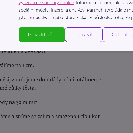
lepneme vajíčka.
využíváme soubory cookie
. Informace o tom, jak náš w
sociální média, inzerci a analýzy. Partneři tyto údaje
ka s bramborami.
jste jim poskytli nebo které získali v důsledku toho, že p
du rychle (aby nám to neřídlo) vypracujeme
Povolit vše
Upravit
Odmítn
dělíme na dvě části.
zválíme na 1 cm.
si, zarolujeme do rolády a fólii utáhneme.
hé půlky těsta.
vody na 30 minut
áme a sníme se zelím a smaženou cibulkou.