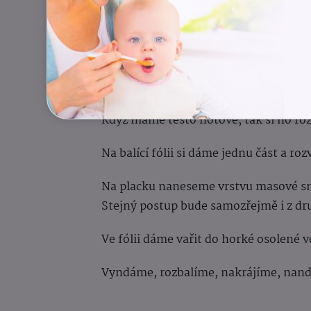
Uprostřed uděláme důlek a do něj vyk
Osolíme a propracujeme nejprve vajíč
Přidáme hrubou mouku a teď už oprav
těsto.
Když máme těsto hotové, tak si ho roz
Na balící fólii si dáme jednu část a ro
Na placku naneseme vrstvu masové smě
Stejný postup bude samozřejmě i z dru
Ve fólii dáme vařit do horké osolené 
Vyndáme, rozbalíme, nakrájíme, nand