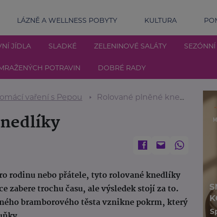
LÁZNĚ A WELLNESS POBYTY
KULTURA
POM
NÍ JÍDLA
SLADKÉ
ZELENINOVÉ SALÁTY
SEZÓNNÍ
MRAŽENÝCH POTRAVIN
DOBRÉ RADY
omácí vaření s Pepou
Rolované plněné knedlíky
nedlíky
ro rodinu nebo přátele, tyto rolované knedlíky
ce zabere trochu času, ale výsledek stojí za to.
ného bramborového těsta vznikne pokrm, který
buňky.