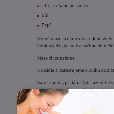
1 hrst sekané petrželky
Sůl
Pepř
Uzené maso si dáme do studené vody, 
bobkový list, česnek a vaříme do měk
Maso si nameleme.
Na sádle si zarestujeme cibulku do zl
Zarestujeme, přidáme 3 dcl uzeného v
petrželku a necháme odpočinout.
Brambory uvařené ve slupce si oloup