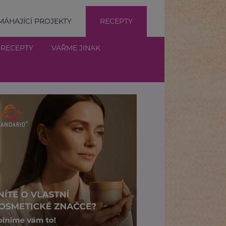
ÁHAJÍCÍ PROJEKTY
RECEPTY
 RECEPTY
VAŘME JINAK