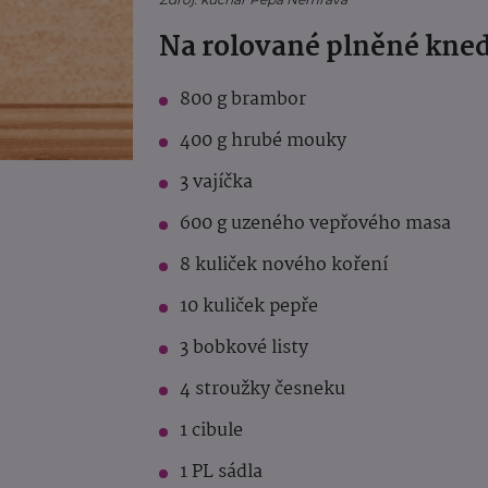
Na rolované plněné kned
800 g brambor
400 g hrubé mouky
3 vajíčka
600 g uzeného vepřového masa
8 kuliček nového koření
10 kuliček pepře
3 bobkové listy
4 stroužky česneku
1 cibule
1 PL sádla