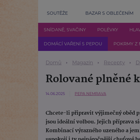
SOUTĚŽE
BAZAR S OBLEČENÍM
SNÍDANĚ, SVAČINY
POLÉVKY
HLAV
DOMÁCÍ VAŘENÍ S PEPOU
POKRMY Z 
Domů
Magazín
Recepty
D
Rolované plněné k
14.06.2025
PEPA NEMRAVA
Chcete-li připravit výjimečný oběd p
jsou ideální volbou. Jejich příprava si
Kombinací výrazného uzeného a jem
uspokojí i ty nejnáročnější chuťové 