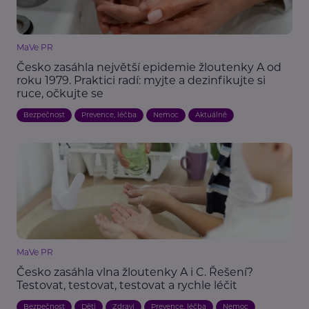
MaVe PR
Česko zasáhla největší epidemie žloutenky A od
roku 1979. Praktici radí: myjte a dezinfikujte si
ruce, očkujte se
Bezpečnost
Prevence, léčba
Nemoc
Aktuálně
MaVe PR
Česko zasáhla vlna žloutenky A i C. Řešení?
Testovat, testovat, testovat a rychle léčit
Bezpečnost
Děti
Zdraví
Prevence, léčba
Nemoc