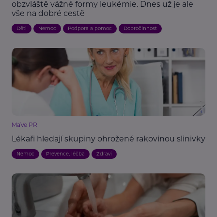
obzvláště vážné formy leukémie. Dnes už je ale
vše na dobré cestě
Děti
Nemoc
Podpora a pomoc
Dobročinnost
MaVe PR
Lékaři hledají skupiny ohrožené rakovinou slinivky
Nemoc
Prevence, léčba
Zdraví