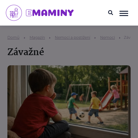
Domů
Magazín
Nemoci a postižení
Nemoci
Závažn
Závažné