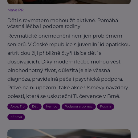
MaVe PR
Děti s revmatem mohou žít aktivně. Pomáhá
včasná léčba i podpora rodiny
Revmatické onemocnění není jen problémem
seniorů. V České republice s juvenilní idiopatickou
artritidou žijí přibližně čtyři tisíce dětí a
dospívajících. Díky moderní léčbě mohou vést
plnohodnotný život, důležitá je ale včasná
diagnóza, pravidelná péče i psychická podpora.
Právě na ni upozorní také akce Úsměvy navzdory
bolesti, která se uskuteční 11. července v Brně.
Akce, Tip
Děti
Nemoc
Podpora a pomoc
Rodina
Zábava