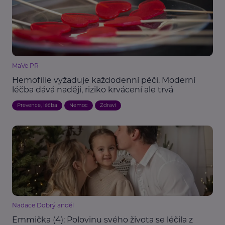
MaVe PR
Hemofilie vyžaduje každodenní péči. Moderní
léčba dává naději, riziko krvácení ale trvá
Prevence, léčba
Nemoc
Zdraví
Nadace Dobrý anděl
Emmička (4): Polovinu svého života se léčila z