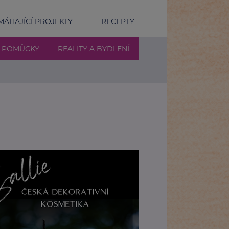
ÁHAJÍCÍ PROJEKTY
RECEPTY
Í POMŮCKY
REALITY A BYDLENÍ