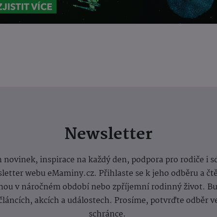
Newsletter
 novinek, inspirace na každý den, podpora pro rodiče i s
letter webu eMaminy.cz. Přihlaste se k jeho odběru a čt
ou v náročném období nebo zpříjemní rodinný život. Buď
článcích, akcích a událostech. Prosíme, potvrďte odběr v
schránce.