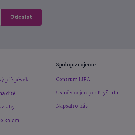
Odeslat
Spolupracujeme
Centrum LIRA
ý příspěvek
Úsměv nejen pro Kryštofa
na dítě
Napsali o nás
vztahy
še kolem