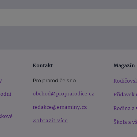
Kontakt
Magazín
y
Rodičovsk
Pro prarodiče s.r.o.
obchod@proprarodice.cz
hodní
Přídavek 
redakce@emaminy.cz
Rodina a 
skové
Zobrazit více
Škola a v