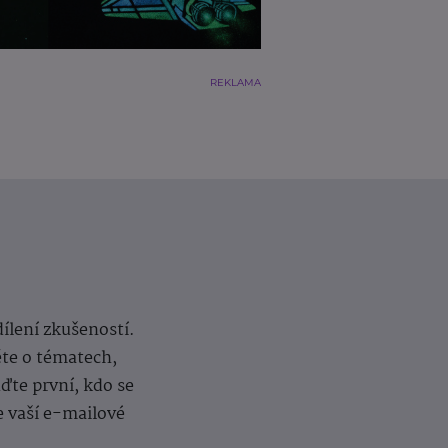
REKLAMA
dílení zkušeností.
ěte o tématech,
te první, kdo se
e vaší e-mailové