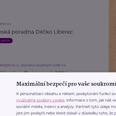
rec z.s.
ská poradna Déčko Liberec
a pomoc
šeVýživné.cz, Asociace neúplných rodin z.s.
živné.cz: Data za rok 2024
Maximální bezpečí pro vaše soukromí
odpora a pomoc
Finance
Samoživitel/ka
Výživné
Rodič
K personalizaci obsahu a reklam, poskytování funkcí so
využíváme soubory cookie
. Informace o tom, jak náš w
sociální média, inzerci a analýzy. Partneři tyto údaje
ro vás
jste jim poskytli nebo které získali v důsledku toho, že p
mné změny v oddlužení od října 2024