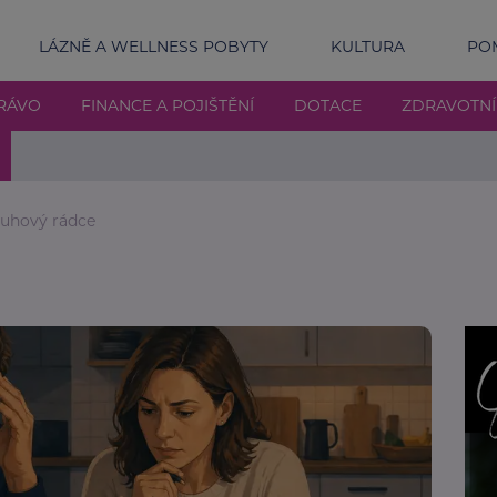
LÁZNĚ A WELLNESS POBYTY
KULTURA
POM
RÁVO
FINANCE A POJIŠTĚNÍ
DOTACE
ZDRAVOTN
uhový rádce