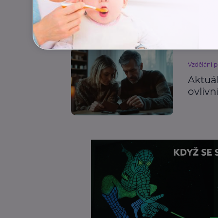
Finance
Vzdělání p
Aktuá
ovlivn