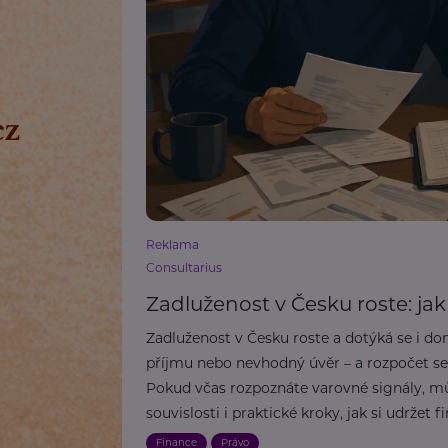
Reklama
Consultarius
Zadluženost v Česku roste: ja
Zadluženost v Česku roste a dotýká se i d
příjmu nebo nevhodný úvěr – a rozpočet se 
Pokud včas rozpoznáte varovné signály, můž
souvislosti i praktické kroky, jak si udržet 
Finance
Právo