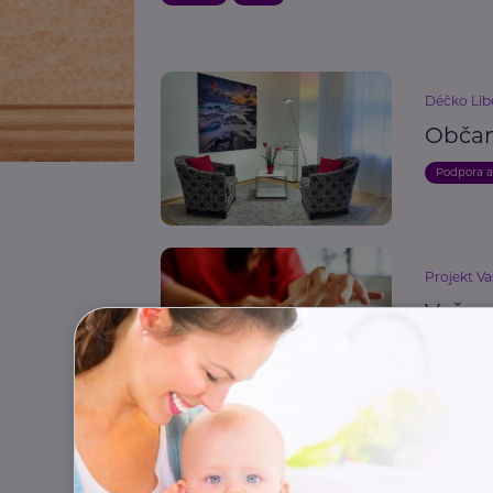
Déčko Libe
Občan
Podpora 
Projekt Va
Vaševý
Děti
P
Vzdělání p
Význa