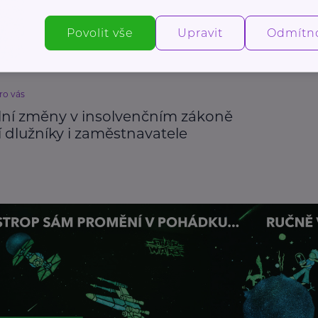
Právo
Vzdělání
Povolit vše
Upravit
Odmítn
ro vás
lní změny v insolvenčním zákoně
í dlužníky i zaměstnavatele