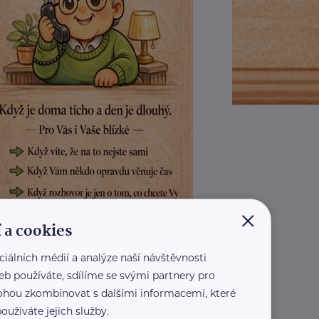
×
 a cookies
ciálních médií a analýze naší návštěvnosti
eb používáte, sdílíme se svými partnery pro
REKLAMA
 mohou zkombinovat s dalšími informacemi, které
oužíváte jejich služby.