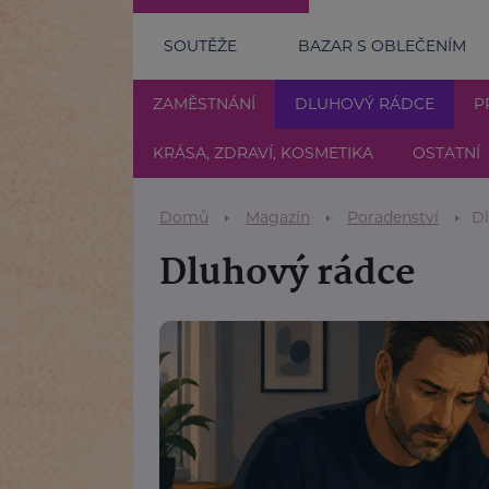
SOUTĚŽE
BAZAR S OBLEČENÍM
ZAMĚSTNÁNÍ
DLUHOVÝ RÁDCE
P
KRÁSA, ZDRAVÍ, KOSMETIKA
OSTATNÍ
Domů
Magazín
Poradenství
Dl
Dluhový rádce