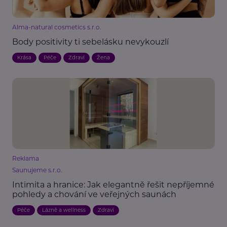
Alma-natural cosmetics s.r.o.
Body positivity ti sebelásku nevykouzlí
Krása
Péče
Zdraví
Žena
Reklama
Saunujeme s.r.o.
Intimita a hranice: Jak elegantně řešit nepříjemné
pohledy a chování ve veřejných saunách
Péče
Lázně a wellness
Zdraví