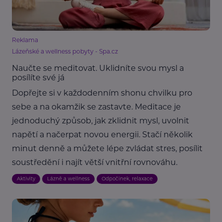
Reklama
Lázeňské a wellness pobyty - Spa.cz
Naučte se meditovat. Uklidníte svou mysl a
posílíte své já
Dopřejte si v každodenním shonu chvilku pro
sebe a na okamžik se zastavte. Meditace je
jednoduchý způsob, jak zklidnit mysl, uvolnit
napětí a načerpat novou energii. Stačí několik
minut denně a můžete lépe zvládat stres, posílit
soustředění i najít větší vnitřní rovnováhu.
Aktivity
Lázně a wellness
Odpočinek, relaxace