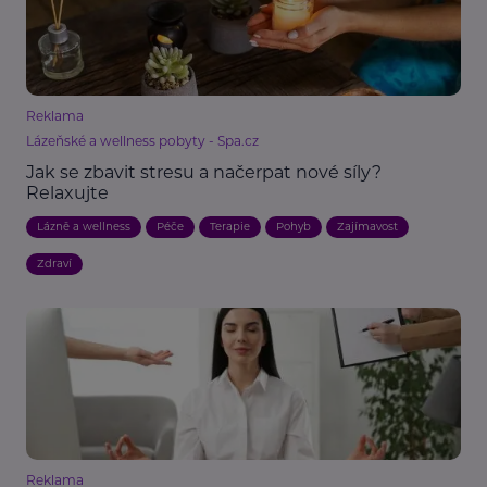
Reklama
Lázeňské a wellness pobyty - Spa.cz
Jak se zbavit stresu a načerpat nové síly?
Relaxujte
Lázně a wellness
Péče
Terapie
Pohyb
Zajímavost
Zdraví
Reklama