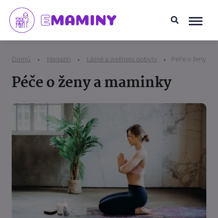
Domů
Magazín
Lázně a wellness pobyty
Péče o ženy a 
Péče o ženy a maminky