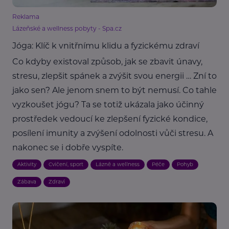
Reklama
Lázeňské a wellness pobyty - Spa.cz
Jóga: Klíč k vnitřnímu klidu a fyzickému zdraví
Co kdyby existoval způsob, jak se zbavit únavy,
stresu, zlepšit spánek a zvýšit svou energii … Zní to
jako sen? Ale jenom snem to být nemusí. Co tahle
vyzkoušet jógu? Ta se totiž ukázala jako účinný
prostředek vedoucí ke zlepšení fyzické kondice,
posílení imunity a zvýšení odolnosti vůči stresu. A
nakonec se i dobře vyspíte.
Aktivity
Cvičení, sport
Lázně a wellness
Péče
Pohyb
Zábava
Zdraví