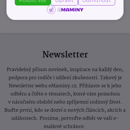
Povolit vše
Upravit
Odmítnout
REKLAMA
Newsletter
Pravidelný přísun novinek, inspirace na každý den,
podpora pro rodiče i sdílení zkušeností. Takový je
Newsletter webu eMaminy.cz. Přihlaste se k jeho
odběru a čtěte o tématech, které vám pomohou
v náročném období nebo zpříjemní rodinný život.
Buďte první, kdo se dozví o nových článcích, akcích a
událostech. Prosíme, potvrďte odběr ve vaší e-
mailové schránce.