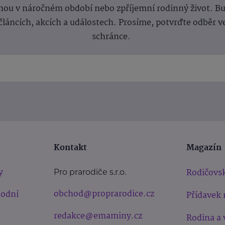
ou v náročném období nebo zpříjemní rodinný život. Buď
článcích, akcích a událostech. Prosíme, potvrďte odběr v
schránce.
Kontakt
Magazín
y
Rodičovsk
Pro prarodiče s.r.o.
obchod@proprarodice.cz
hodní
Přídavek 
redakce@emaminy.cz
Rodina a 