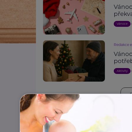
Vánoce
překv
Vánoce
Redakce 
Vánoc
potř
Aktivity
Štítky:
Zdraví
Zahrada
Výživa
Bezpečnost
Vzděl
Sociální služby
Finance
Příspěvky a dávky
Akt