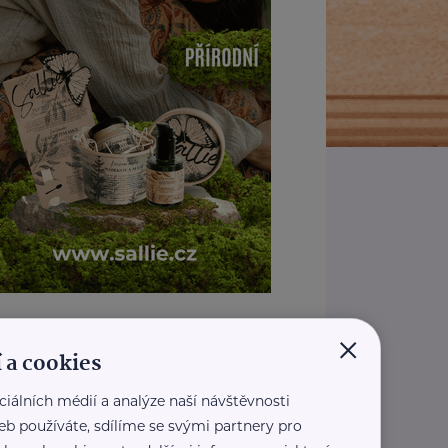
REKLAMA
×
 a cookies
ciálních médií a analýze naší návštěvnosti
eb používáte, sdílíme se svými partnery pro