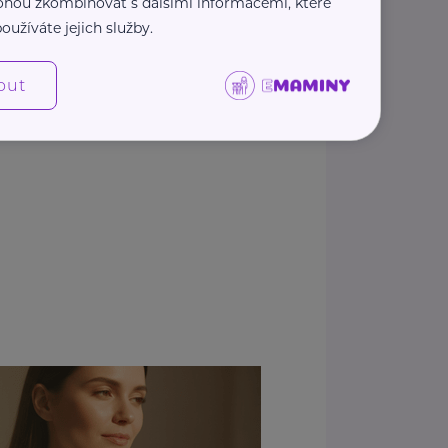
 mohou zkombinovat s dalšími informacemi, které
oužíváte jejich služby.
out