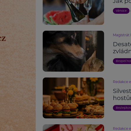
Jak p
Vánoce
Magistrát
Desat
zvládn
Bezpečno
Redakce 
Silves
hostům
Bezlepko
Redakce 