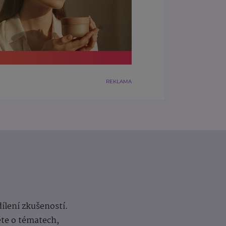
REKLAMA
dílení zkušeností.
ěte o tématech,