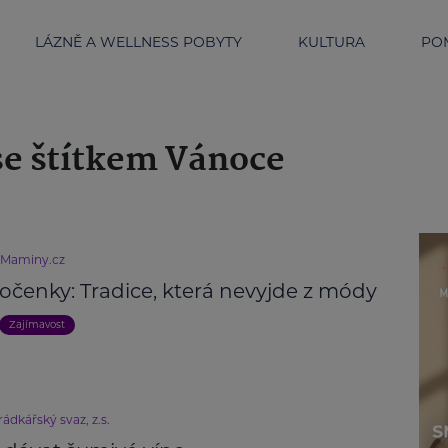
LÁZNĚ A WELLNESS POBYTY
KULTURA
POM
se štítkem Vánoce
eMaminy.cz
očenky: Tradice, která nevyjde z módy
Zajímavost
ádkářský svaz, z.s.