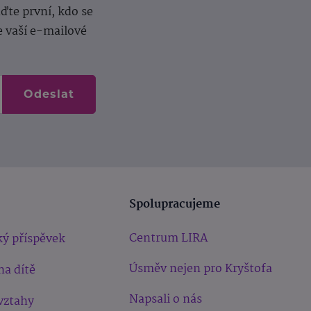
te první, kdo se
e vaší e-mailové
Odeslat
Spolupracujeme
Centrum LIRA
ý příspěvek
Úsměv nejen pro Kryštofa
na dítě
Napsali o nás
vztahy