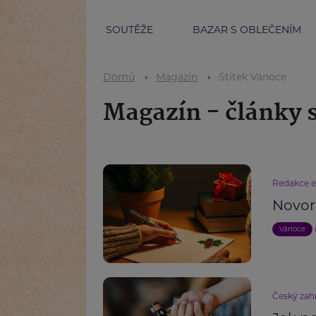
SOUTĚŽE
BAZAR S OBLEČENÍM
Domů
Magazín
Štítek Vánoce
Magazín - články 
Redakce 
Novor
Vánoce
Český zahr