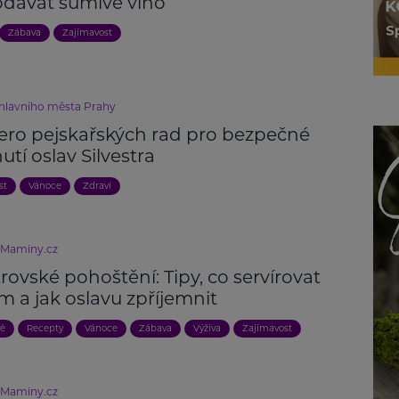
odávat šumivé víno
Zábava
Zajímavost
 hlavního města Prahy
ero pejskařských rad pro bezpečné
utí oslav Silvestra
st
Vánoce
Zdraví
eMaminy.cz
trovské pohoštění: Tipy, co servírovat
 a jak oslavu zpříjemnit
vé
Recepty
Vánoce
Zábava
Výživa
Zajímavost
eMaminy.cz