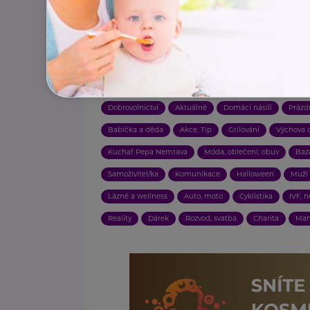
Závislosti
Zajímavost
Technologie
Ekologie, u
Vztahy
Porod
Děti
Práce, zaměstnání
Do
Násilí
Hračky
Náhradní rodič, pěstoun, hostitel
Právo
Škola
Rodič
Pojištění
Bezlepkové
Dobrovolnictví
Aktuálně
Domácí násilí
Prázd
Babička a děda
Akce, Tip
Grilování
Výchova d
Kuchař Pepa Nemrava
Móda, oblečení, obuv
Baz
Samoživitel/ka
Komunikace
Halloween
Muži
Lázně a wellness
Auto, moto
Cyklistika
IVF, 
Reality
Dárek
Rozvod, svatba
Charita
Man