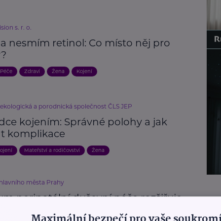
ion s. r. o.
a nesmím retinol: Co místo něj pro
y?
Péče
Zdraví
Žena
Kojení
ekologická a porodnická společnost ČLS JEP
dce kojením: Správné polohy a jak
at komplikace
ojení
Mateřství a rodičovství
Žena
 hlavního města Prahy
um perinatální duševní péče rozšiřuje
: Ženám s depresí nově pomůže
Maximální bezpečí pro vaše soukromí