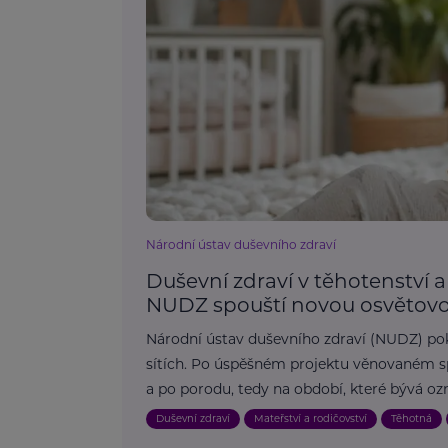
Národní ústav duševního zdraví
Duševní zdraví v těhotenství a
NUDZ spouští novou osvěto
Národní ústav duševního zdraví (NUDZ) po
sítích. Po úspěšném projektu věnovaném sp
a po porodu, tedy na období, které bývá oz
Duševní zdraví
Mateřství a rodičovství
Těhotná