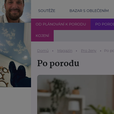
SOUTĚŽE
BAZAR S OBLEČENÍM
OD PLÁNOVÁNÍ K PORODU
PO PORO
KOJENÍ
Domů
Magazín
Pro ženy
Po p
Po porodu