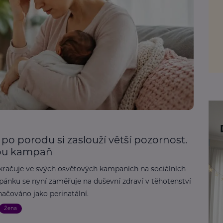
 po porodu si zaslouží větší pozornost.
vou kampaň
kračuje ve svých osvětových kampaních na sociálních
ánku se nyní zaměřuje na duševní zdraví v těhotenství
načováno jako perinatální.
Žena