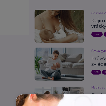
Cosmee Vis
Kojím 
vrásk
Krása
Česká gyn
Průvo
zvlád
Děti
K
Magistrát
Centr
léčbu