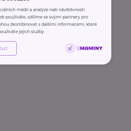
ciálních médií a analýze naší návštěvnosti
eb používáte, sdílíme se svými partnery pro
 mohou zkombinovat s dalšími informacemi, které
oužíváte jejich služby.
out