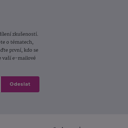
dílení zkušeností.
ěte o tématech,
te první, kdo se
e vaší e-mailové
Odeslat