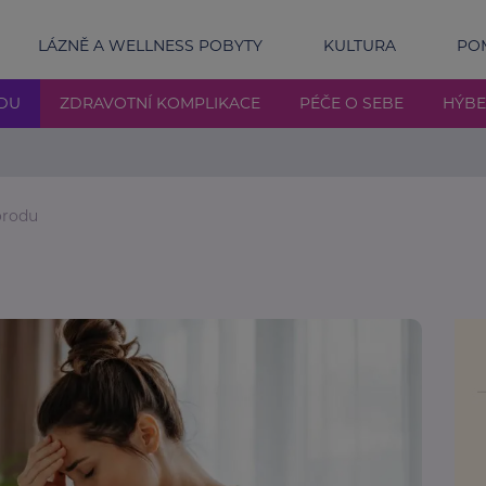
LÁZNĚ A WELLNESS POBYTY
KULTURA
POM
DU
ZDRAVOTNÍ KOMPLIKACE
PÉČE O SEBE
HÝBE
orodu