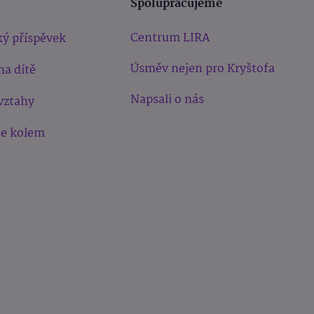
Spolupracujeme
Centrum LIRA
ý příspěvek
Úsměv nejen pro Kryštofa
na dítě
Napsali o nás
vztahy
še kolem