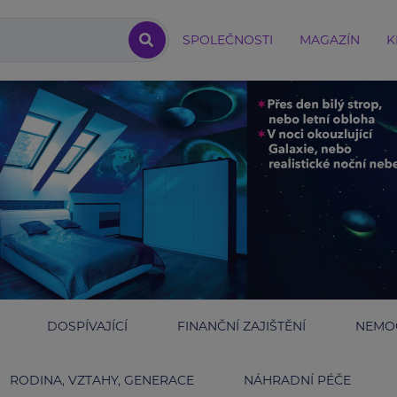
SPOLEČNOSTI
MAGAZÍN
K
DOSPÍVAJÍCÍ
FINANČNÍ ZAJIŠTĚNÍ
NEMOC
RODINA, VZTAHY, GENERACE
NÁHRADNÍ PÉČE