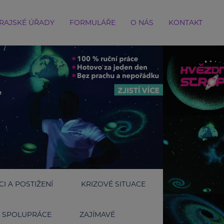
RAJSKÉ ÚŘADY
FORMULÁŘE
O NÁS
KONTAKT
I A POSTIŽENÍ
KRIZOVÉ SITUACE
SPOLUPRÁCE
ZAJÍMAVÉ