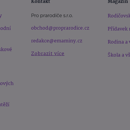
Kontakt
Magazín
y
Rodičovsk
Pro prarodiče s.r.o.
obchod@proprarodice.cz
hodní
Přídavek 
redakce@emaminy.cz
Rodina a 
skové
Zobrazit více
Škola a v
bových
těží