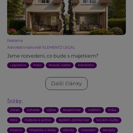
Reklama
Advokátní kancelář ELEMENTZ LEGAL
Jsme rozvedeni, co bude s majetkem?
Legislativa
Právo
Rozvod, svatba
Manželství
Další články
Štítky:
Zdraví
Zahrada
Výživa
Bezpečnost
Vzdělání
Krása
Péče
Podpora a pomoc
Bydlení, domácnost
Sociální služby
Finance
Příspěvky a dávky
Aktivity
Cestování
Recepty