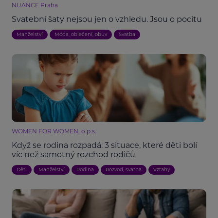
NUANCE Praha
Svatební šaty nejsou jen o vzhledu. Jsou o pocitu
Manželství
Móda, oblečení, obuv
Svatba
WOMEN FOR WOMEN, o.p.s.
Když se rodina rozpadá: 3 situace, které děti bolí
víc než samotný rozchod rodičů
Děti
Manželství
Rodina
Rozvod, svatba
Vztahy