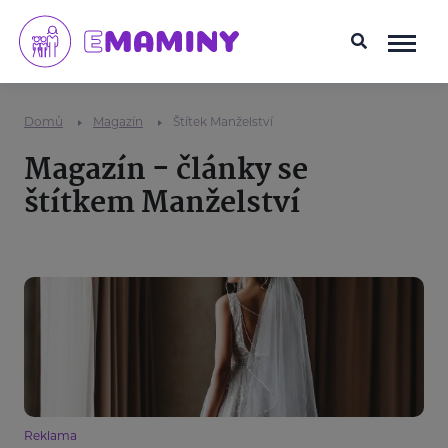
Domů
Magazín
Štítek Manželství
Magazín - články se
štítkem Manželství
Reklama