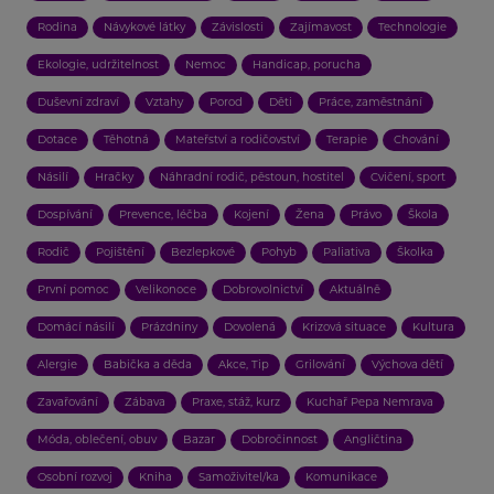
Rodina
Návykové látky
Závislosti
Zajímavost
Technologie
Ekologie, udržitelnost
Nemoc
Handicap, porucha
Duševní zdraví
Vztahy
Porod
Děti
Práce, zaměstnání
Dotace
Těhotná
Mateřství a rodičovství
Terapie
Chování
Násilí
Hračky
Náhradní rodič, pěstoun, hostitel
Cvičení, sport
Dospívání
Prevence, léčba
Kojení
Žena
Právo
Škola
Rodič
Pojištění
Bezlepkové
Pohyb
Paliativa
Školka
První pomoc
Velikonoce
Dobrovolnictví
Aktuálně
Domácí násilí
Prázdniny
Dovolená
Krizová situace
Kultura
Alergie
Babička a děda
Akce, Tip
Grilování
Výchova dětí
Zavařování
Zábava
Praxe, stáž, kurz
Kuchař Pepa Nemrava
Móda, oblečení, obuv
Bazar
Dobročinnost
Angličtina
Osobní rozvoj
Kniha
Samoživitel/ka
Komunikace