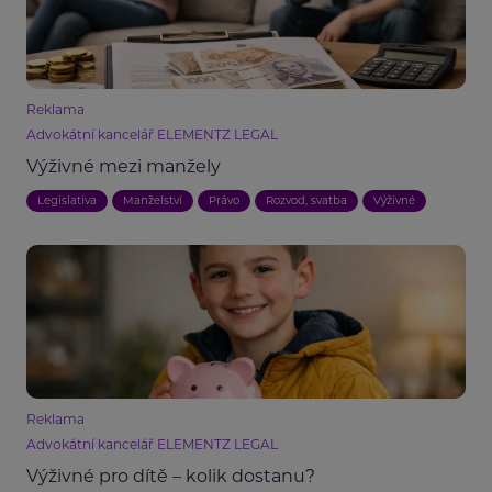
Reklama
Advokátní kancelář ELEMENTZ LEGAL
Výživné mezi manžely
Legislativa
Manželství
Právo
Rozvod, svatba
Výživné
Reklama
Advokátní kancelář ELEMENTZ LEGAL
Výživné pro dítě – kolik dostanu?