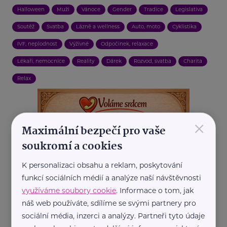
Halloween
Muži
Vánoce
Gender
Tradice
Legislativa
Soutěž
Svatba
Lázně a wellness
Auto, moto
Cyklistika
IVF, neplodnost
Výživné
Odpočinek, relaxace
Lékaři, nemocnice
Reality
Dárek
Rozvod, svatba
Charita
Relax
×
Maximální bezpečí pro vaše
soukromí a cookies
K personalizaci obsahu a reklam, poskytování
funkcí sociálních médií a analýze naší návštěvnosti
využíváme soubory cookie
. Informace o tom, jak
náš web používáte, sdílíme se svými partnery pro
sociální média, inzerci a analýzy. Partneři tyto údaje