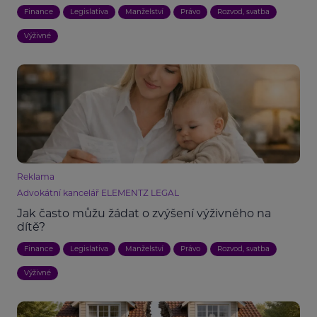
Finance
Legislativa
Manželství
Právo
Rozvod, svatba
Výživné
Reklama
Advokátní kancelář ELEMENTZ LEGAL
Jak často můžu žádat o zvýšení výživného na
dítě?
Finance
Legislativa
Manželství
Právo
Rozvod, svatba
Výživné