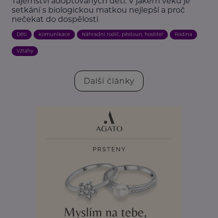
Tajemství adoptovaných dětí: V jakém věku je
setkání s biologickou matkou nejlepší a proč
nečekat do dospělosti
Děti
Komunikace
Náhradní rodič, pěstoun, hostitel
Rodina
Vztahy
Další články