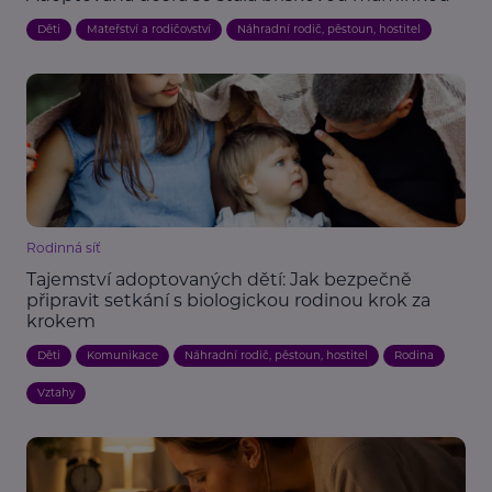
Děti
Mateřství a rodičovství
Náhradní rodič, pěstoun, hostitel
Rodinná síť
Tajemství adoptovaných dětí: Jak bezpečně
připravit setkání s biologickou rodinou krok za
krokem
Děti
Komunikace
Náhradní rodič, pěstoun, hostitel
Rodina
Vztahy