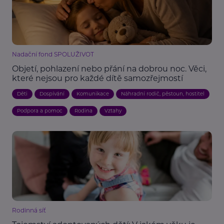
Nadační fond SPOLUŽIVOT
Objetí, pohlazení nebo přání na dobrou noc. Věci,
které nejsou pro každé dítě samozřejmostí
Děti
Dospívání
Komunikace
Náhradní rodič, pěstoun, hostitel
Podpora a pomoc
Rodina
Vztahy
Rodinná síť