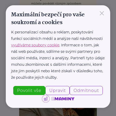
×
Maximální bezpečí pro vaše
soukromí a cookies
REKLAMA
K personalizaci obsahu a reklam, poskytování
funkcí sociálních médií a analýze naší návštěvnosti
využíváme soubory cookie
. Informace o tom, jak
náš web používáte, sdílíme se svými partnery pro
sociální média, inzerci a analýzy. Partneři tyto údaje
mohou zkombinovat s dalšími informacemi, které
jste jim poskytli nebo které získali v důsledku toho,
že používáte jejich služby.
Povolit vše
Upravit
Odmítnout