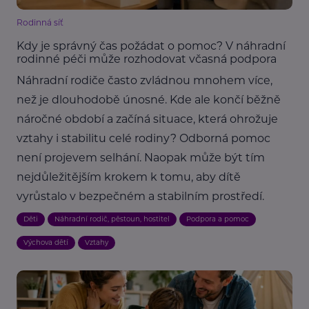
Rodinná síť
Kdy je správný čas požádat o pomoc? V náhradní
rodinné péči může rozhodovat včasná podpora
Náhradní rodiče často zvládnou mnohem více,
než je dlouhodobě únosné. Kde ale končí běžně
náročné období a začíná situace, která ohrožuje
vztahy i stabilitu celé rodiny? Odborná pomoc
není projevem selhání. Naopak může být tím
nejdůležitějším krokem k tomu, aby dítě
vyrůstalo v bezpečném a stabilním prostředí.
Děti
Náhradní rodič, pěstoun, hostitel
Podpora a pomoc
Výchova dětí
Vztahy