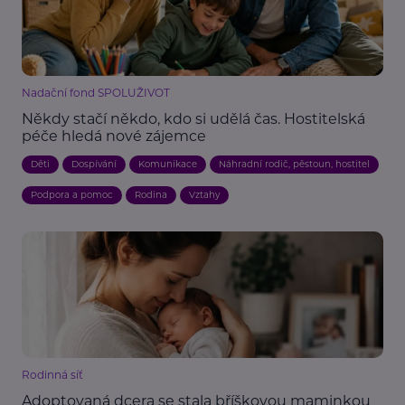
Nadační fond SPOLUŽIVOT
Někdy stačí někdo, kdo si udělá čas. Hostitelská
péče hledá nové zájemce
Děti
Dospívání
Komunikace
Náhradní rodič, pěstoun, hostitel
Podpora a pomoc
Rodina
Vztahy
Rodinná síť
Adoptovaná dcera se stala bříškovou maminkou