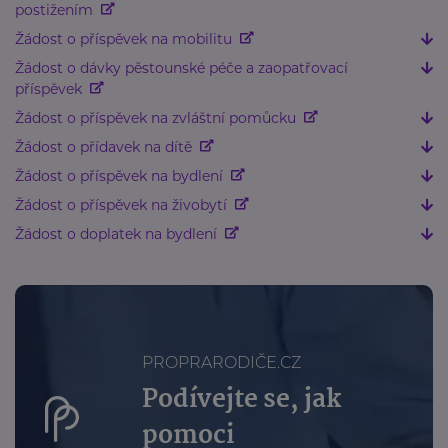
postižením
Žádost o příspěvek na mobilitu
Žádost o dávky pěstounské péče a zaopatřovací
příspěvek
Žádost o příspěvek na zvláštní pomůcku
Žádost o přídavek na dítě
Žádost o příspěvek na bydlení
Žádost o příspěvek na živobytí
Žádost o doplatek na bydlení
PROPRARODIČE.CZ
Podívejte se, jak
pomoci