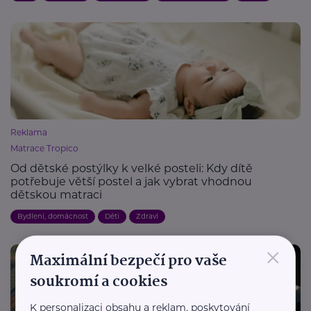
Reklama
Matrace Tropico
Od dětské postýlky k velké posteli: Kdy dítě
potřebuje větší postel a jak vybrat vhodnou
dětskou matraci
Bydlení, domácnost
Děti
Zdraví
×
Maximální bezpečí pro vaše
soukromí a cookies
K personalizaci obsahu a reklam, poskytování