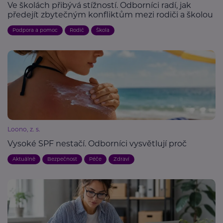
Ve školách přibývá stížností. Odborníci radí, jak
předejít zbytečným konfliktům mezi rodiči a školou
Podpora a pomoc
Rodič
Škola
Loono, z. s.
Vysoké SPF nestačí. Odborníci vysvětlují proč
Aktuálně
Bezpečnost
Péče
Zdraví