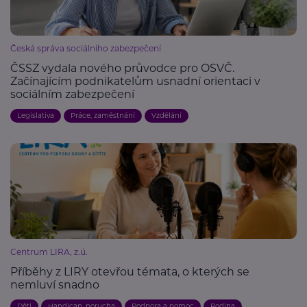
Česká správa sociálního zabezpečení
ČSSZ vydala nového průvodce pro OSVČ.
Začínajícím podnikatelům usnadní orientaci v
sociálním zabezpečení
Legislativa
Práce, zaměstnání
Vzdělání
Centrum LIRA, z.ú.
Příběhy z LIRY otevřou témata, o kterých se
nemluví snadno
Děti
Handicap, porucha
Podpora a pomoc
Rodina