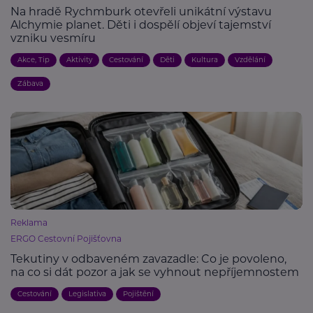
Na hradě Rychmburk otevřeli unikátní výstavu
Alchymie planet. Děti i dospělí objeví tajemství
vzniku vesmíru
Akce, Tip
Aktivity
Cestování
Děti
Kultura
Vzdělání
Zábava
Reklama
ERGO Cestovní Pojišťovna
Tekutiny v odbaveném zavazadle: Co je povoleno,
na co si dát pozor a jak se vyhnout nepříjemnostem
Cestování
Legislativa
Pojištění