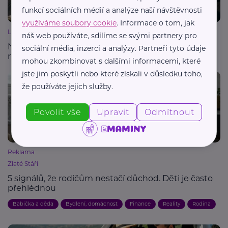
funkcí sociálních médií a analýze naší návštěvnosti
využíváme soubory cookie
. Informace o tom, jak
Lukáš Bareš
náš web používáte, sdílíme se svými partnery pro
Nohy na palubní desce: Riziko, které mění banální
sociální média, inzerci a analýzy. Partneři tyto údaje
nehodu v tragédii
mohou zkombinovat s dalšími informacemi, které
jste jim poskytli nebo které získali v důsledku toho,
že používáte jejich služby.
Povolit vše
Upravit
Odmítnout
Reklama
Zlaté Stáří
5 signálů, že rodičům nestačí důchod. Děti je často
přehlédnou
Babička a děda
Bydlení, domácnost
Finance
Reality
Rodina