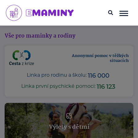
Vše pro maminky a rodiny
Anonymní pomoc v těžkých
situacích
116 000
Linka pro rodinu a školu:
116 123
Linka první psychické pomoci:
Výlety s dětmi