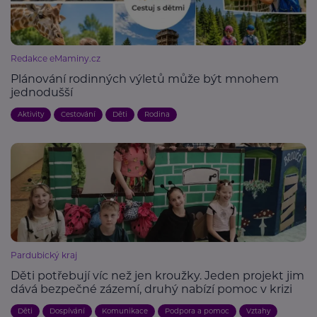
Redakce eMaminy.cz
Plánování rodinných výletů může být mnohem
jednodušší
Aktivity
Cestování
Děti
Rodina
Pardubický kraj
Děti potřebují víc než jen kroužky. Jeden projekt jim
dává bezpečné zázemí, druhý nabízí pomoc v krizi
Děti
Dospívání
Komunikace
Podpora a pomoc
Vztahy