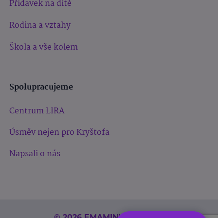
Přídavek na dítě
Rodina a vztahy
Škola a vše kolem
Spolupracujeme
Centrum LIRA
Úsměv nejen pro Kryštofa
Napsali o nás
© 2026 EMAMINY.CZ, S.R.O.