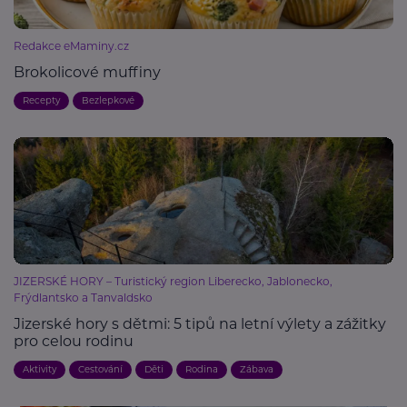
Redakce eMaminy.cz
Brokolicové muffiny
Recepty
Bezlepkové
JIZERSKÉ HORY – Turistický region Liberecko, Jablonecko,
Frýdlantsko a Tanvaldsko
Jizerské hory s dětmi: 5 tipů na letní výlety a zážitky
pro celou rodinu
Aktivity
Cestování
Děti
Rodina
Zábava