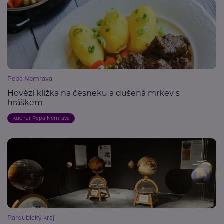
Pepa Nemrava
Hovězí kližka na česneku a dušená mrkev s
hráškem
Kuchař Pepa Nemrava
Pardubický kraj