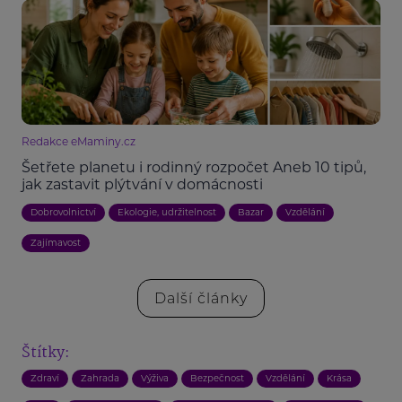
Redakce eMaminy.cz
Šetřete planetu i rodinný rozpočet Aneb 10 tipů,
jak zastavit plýtvání v domácnosti
Dobrovolnictví
Ekologie, udržitelnost
Bazar
Vzdělání
Zajímavost
Další články
Štítky:
Zdraví
Zahrada
Výživa
Bezpečnost
Vzdělání
Krása