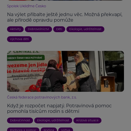
Spolek Ukliďme Česko
Na výlet přibalte ještě jednu věc. Možná překvapí,
ale přírodě opravdu pomůže
Aktivity
Dobrovolnictví
Děti
Ekologie, udržitelnost
Výchova dětí
Česká federace potravinových bank, z.s.
Když je rozpočet napjatý. Potravinová pomoc
pomohla tisícům rodin s dětmi
Dobročinnost
Ekologie, udržitelnost
Krizová situace
Podpora a pomoc
Rodina
Výživa