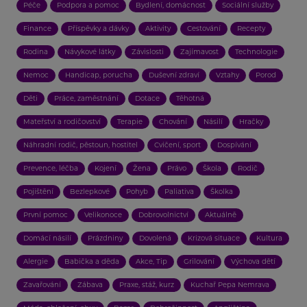
Péče
Podpora a pomoc
Bydlení, domácnost
Sociální služby
Finance
Příspěvky a dávky
Aktivity
Cestování
Recepty
Rodina
Návykové látky
Závislosti
Zajímavost
Technologie
Nemoc
Handicap, porucha
Duševní zdraví
Vztahy
Porod
Děti
Práce, zaměstnání
Dotace
Těhotná
Mateřství a rodičovství
Terapie
Chování
Násilí
Hračky
Náhradní rodič, pěstoun, hostitel
Cvičení, sport
Dospívání
Prevence, léčba
Kojení
Žena
Právo
Škola
Rodič
Pojištění
Bezlepkové
Pohyb
Paliativa
Školka
První pomoc
Velikonoce
Dobrovolnictví
Aktuálně
Domácí násilí
Prázdniny
Dovolená
Krizová situace
Kultura
Alergie
Babička a děda
Akce, Tip
Grilování
Výchova dětí
Zavařování
Zábava
Praxe, stáž, kurz
Kuchař Pepa Nemrava