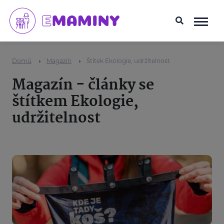
Domů
Magazín
Štítek Ekologie, udržitelnost
Magazín - články se
štítkem Ekologie,
udržitelnost