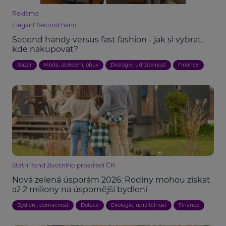
Reklama
Elegant Second hand
Second handy versus fast fashion - jak si vybrat,
kde nakupovat?
Bazar
Móda, oblečení, obuv
Ekologie, udržitelnost
Finance
Státní fond životního prostředí ČR
Nová zelená úsporám 2026: Rodiny mohou získat
až 2 miliony na úspornější bydlení
Bydlení, domácnost
Dotace
Ekologie, udržitelnost
Finance