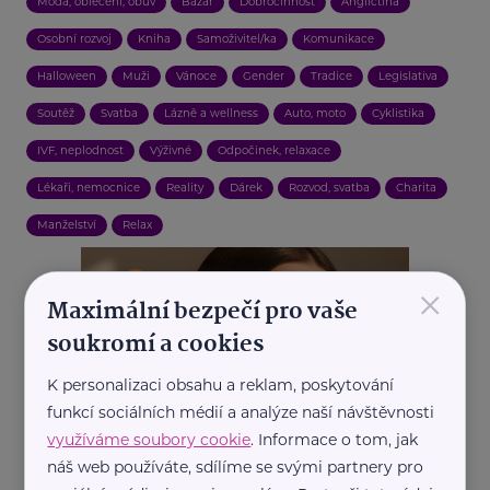
Móda, oblečení, obuv
Bazar
Dobročinnost
Angličtina
Osobní rozvoj
Kniha
Samoživitel/ka
Komunikace
Halloween
Muži
Vánoce
Gender
Tradice
Legislativa
Soutěž
Svatba
Lázně a wellness
Auto, moto
Cyklistika
IVF, neplodnost
Výživné
Odpočinek, relaxace
Lékaři, nemocnice
Reality
Dárek
Rozvod, svatba
Charita
Manželství
Relax
×
Maximální bezpečí pro vaše
soukromí a cookies
K personalizaci obsahu a reklam, poskytování
funkcí sociálních médií a analýze naší návštěvnosti
využíváme soubory cookie
. Informace o tom, jak
náš web používáte, sdílíme se svými partnery pro