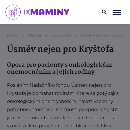
Domů
Magazín
Spolupráce
Úsměv nejen pro Kryštofa
Úsměv nejen pro Kryštofa
Opora pro pacienty s onkologickým
onemocněním a jejich rodiny
Posláním Nadačního fondu Úsměv nejen pro
Kryštofa je pomáhat rodinám, které se potýkají s
onkologickým onemocněním, nalézt všechny
potřebné informace, možnosti podpory a zajistit
jim jasnou orientaci v celé situaci. Tento projekt
vznikl s cílem provést rodiče i blízké nelehkou