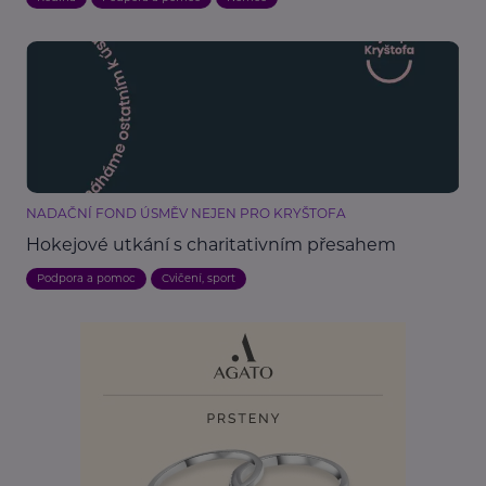
NADAČNÍ FOND ÚSMĚV NEJEN PRO KRYŠTOFA
Hokejové utkání s charitativním přesahem
Podpora a pomoc
Cvičení, sport