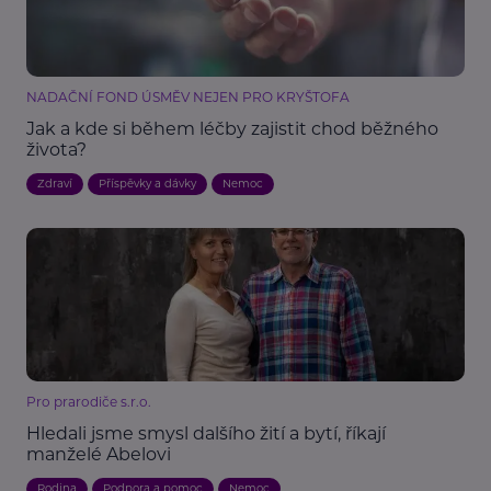
NADAČNÍ FOND ÚSMĚV NEJEN PRO KRYŠTOFA
Jak a kde si během léčby zajistit chod běžného
života?
Zdraví
Příspěvky a dávky
Nemoc
Pro prarodiče s.r.o.
Hledali jsme smysl dalšího žití a bytí, říkají
manželé Abelovi
Rodina
Podpora a pomoc
Nemoc