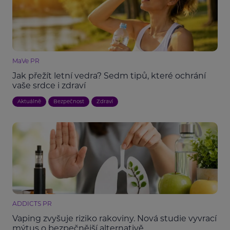
MaVe PR
Jak přežít letní vedra? Sedm tipů, které ochrání
vaše srdce i zdraví
Aktuálně
Bezpečnost
Zdraví
ADDICTS PR
Vaping zvyšuje riziko rakoviny. Nová studie vyvrací
mýtus o bezpečnější alternativě