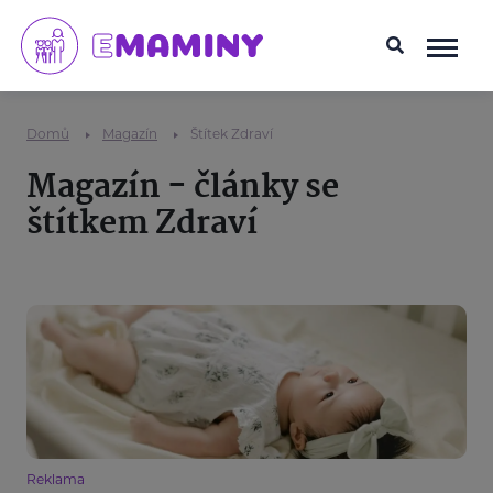
Domů
Magazín
Štítek Zdraví
Magazín - články se
štítkem Zdraví
Reklama