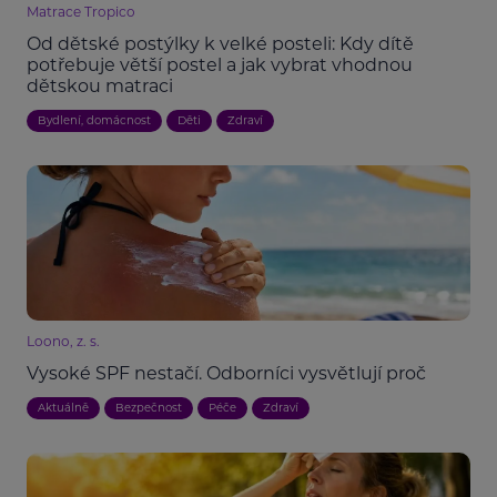
Matrace Tropico
Od dětské postýlky k velké posteli: Kdy dítě
potřebuje větší postel a jak vybrat vhodnou
dětskou matraci
Bydlení, domácnost
Děti
Zdraví
Loono, z. s.
Vysoké SPF nestačí. Odborníci vysvětlují proč
Aktuálně
Bezpečnost
Péče
Zdraví