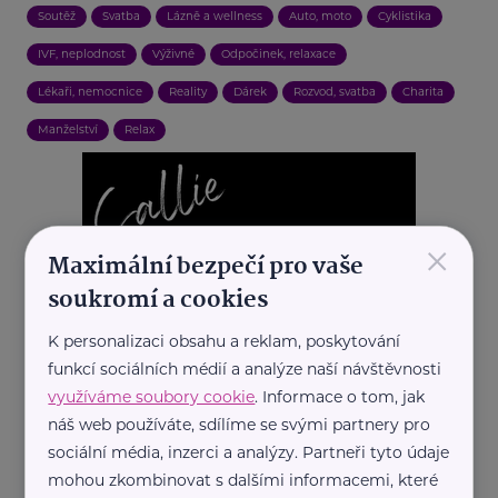
Soutěž
Svatba
Lázně a wellness
Auto, moto
Cyklistika
IVF, neplodnost
Výživné
Odpočinek, relaxace
Lékaři, nemocnice
Reality
Dárek
Rozvod, svatba
Charita
Manželství
Relax
×
Maximální bezpečí pro vaše
soukromí a cookies
K personalizaci obsahu a reklam, poskytování
funkcí sociálních médií a analýze naší návštěvnosti
využíváme soubory cookie
. Informace o tom, jak
náš web používáte, sdílíme se svými partnery pro
sociální média, inzerci a analýzy. Partneři tyto údaje
mohou zkombinovat s dalšími informacemi, které