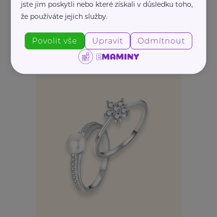
jste jim poskytli nebo které získali v důsledku toho,
REKLAMA
že používáte jejich služby.
Povolit vše
Upravit
Odmítnout