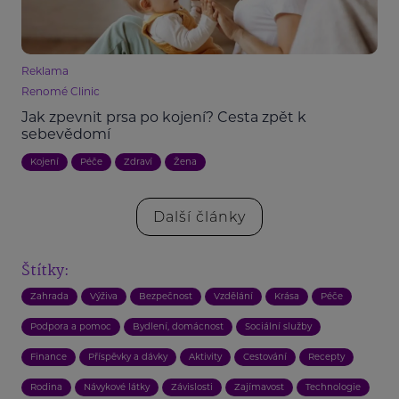
Reklama
Renomé Clinic
Jak zpevnit prsa po kojení? Cesta zpět k
sebevědomí
Kojení
Péče
Zdraví
Žena
Další články
Štítky:
Zahrada
Výživa
Bezpečnost
Vzdělání
Krása
Péče
Podpora a pomoc
Bydlení, domácnost
Sociální služby
Finance
Příspěvky a dávky
Aktivity
Cestování
Recepty
Rodina
Návykové látky
Závislosti
Zajímavost
Technologie