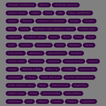
Ekologie, udržitelnost
Nemoc
Handicap, porucha
Duševní zdraví
Vztahy
Porod
Děti
Práce, zaměstnání
Dotace
Těhotná
Mateřství a rodičovství
Terapie
Chování
Násilí
Hračky
Náhradní rodič, pěstoun, hostitel
Cvičení, sport
Dospívání
Prevence, léčba
Kojení
Žena
Právo
Škola
Rodič
Pojištění
Bezlepkové
Pohyb
Paliativa
Školka
První pomoc
Velikonoce
Dobrovolnictví
Aktuálně
Domácí násilí
Prázdniny
Dovolená
Krizová situace
Kultura
Alergie
Babička a děda
Akce, Tip
Grilování
Výchova dětí
Zavařování
Zábava
Praxe, stáž, kurz
Kuchař Pepa Nemrava
Móda, oblečení, obuv
Bazar
Dobročinnost
Angličtina
Osobní rozvoj
Kniha
Samoživitel/ka
Komunikace
Halloween
Muži
Vánoce
Gender
Tradice
Legislativa