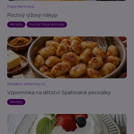
Pepa Nemrava
Poctivý rýžový nákyp
Recepty
Kuchař Pepa Nemrava
Redakce eMaminy.cz
Vzpomínka na dětství: Spařované peciválky
Recepty