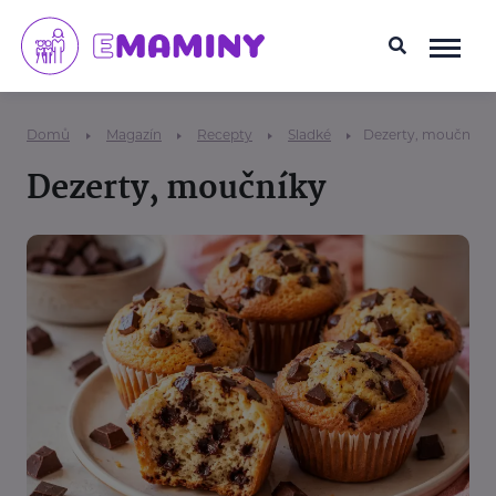
Domů
Magazín
Recepty
Sladké
Dezerty, moučníky
Dezerty, moučníky