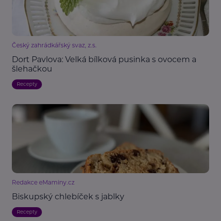
Český zahrádkářský svaz, z.s.
Dort Pavlova: Velká bílková pusinka s ovocem a
šlehačkou
Recepty
Redakce eMaminy.cz
Biskupský chlebíček s jablky
Recepty