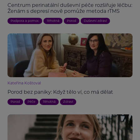
Centrum perinatální duševní péče rozšiřuje léčbu:
Ženám s depresí nově pomůže metoda rTMS
Podpora a pomoc
Těhotná
Porod
Duševní zdraví
Kateřina Koštoval
Porod bez paniky: Když tělo ví, co má dělat
Porod
Péče
Těhotná
Zdraví