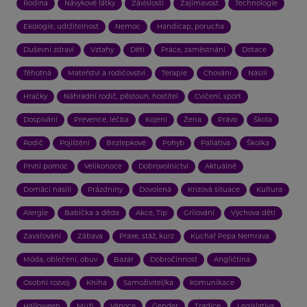
Rodina
Návykové látky
Závislosti
Zajímavost
Technologie
Ekologie, udržitelnost
Nemoc
Handicap, porucha
Duševní zdraví
Vztahy
Děti
Práce, zaměstnání
Dotace
Těhotná
Mateřství a rodičovství
Terapie
Chování
Násilí
Hračky
Náhradní rodič, pěstoun, hostitel
Cvičení, sport
Dospívání
Prevence, léčba
Kojení
Žena
Právo
Škola
Rodič
Pojištění
Bezlepkové
Pohyb
Paliativa
Školka
První pomoc
Velikonoce
Dobrovolnictví
Aktuálně
Domácí násilí
Prázdniny
Dovolená
Krizová situace
Kultura
Alergie
Babička a děda
Akce, Tip
Grilování
Výchova dětí
Zavařování
Zábava
Praxe, stáž, kurz
Kuchař Pepa Nemrava
Móda, oblečení, obuv
Bazar
Dobročinnost
Angličtina
Osobní rozvoj
Kniha
Samoživitel/ka
Komunikace
Halloween
Muži
Vánoce
Gender
Tradice
Legislativa