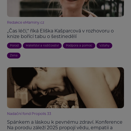
Redakce eMaminy.cz
„Čas léčí,“ říká Eliška Kašparcová v rozhovoru o
knize bořící tabu o šestinedělí
Porod
Mateřství a rodičovství
Podpora a pomoc
Vztahy
Žena
Nadační fond Propolis 33
Spánkem a láskou k pevnému zdraví. Konference
Na porodu záleží 2025 propojí vědu, empatii a