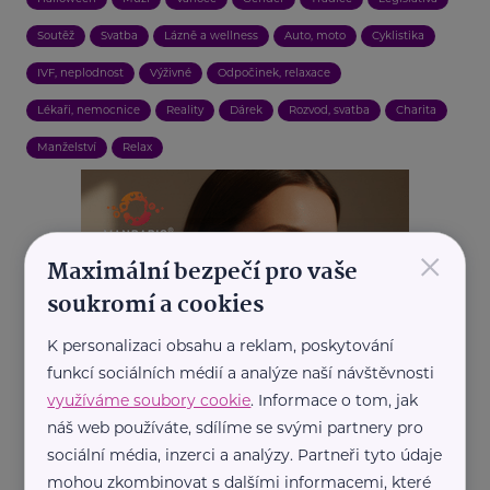
Soutěž
Svatba
Lázně a wellness
Auto, moto
Cyklistika
IVF, neplodnost
Výživné
Odpočinek, relaxace
Lékaři, nemocnice
Reality
Dárek
Rozvod, svatba
Charita
Manželství
Relax
×
Maximální bezpečí pro vaše
soukromí a cookies
K personalizaci obsahu a reklam, poskytování
funkcí sociálních médií a analýze naší návštěvnosti
využíváme soubory cookie
. Informace o tom, jak
náš web používáte, sdílíme se svými partnery pro
sociální média, inzerci a analýzy. Partneři tyto údaje
mohou zkombinovat s dalšími informacemi, které