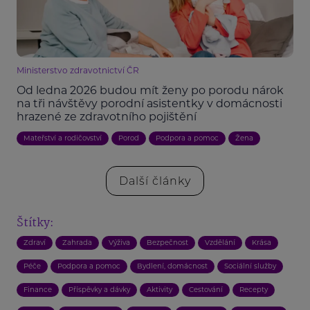
Ministerstvo zdravotnictví ČR
Od ledna 2026 budou mít ženy po porodu nárok
na tři návštěvy porodní asistentky v domácnosti
hrazené ze zdravotního pojištění
Mateřství a rodičovství
Porod
Podpora a pomoc
Žena
Další články
Štítky:
Zdraví
Zahrada
Výživa
Bezpečnost
Vzdělání
Krása
Péče
Podpora a pomoc
Bydlení, domácnost
Sociální služby
Finance
Příspěvky a dávky
Aktivity
Cestování
Recepty