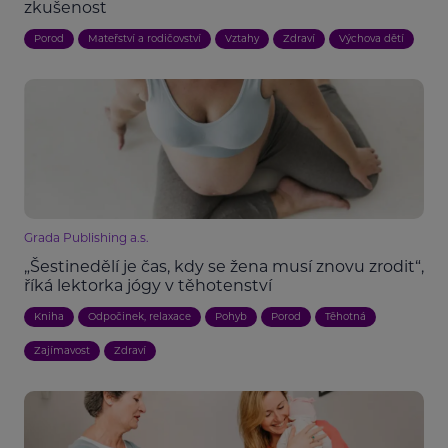
zkušenost
Porod
Mateřství a rodičovství
Vztahy
Zdraví
Výchova dětí
Grada Publishing a.s.
„Šestinedělí je čas, kdy se žena musí znovu zrodit“,
říká lektorka jógy v těhotenství
Kniha
Odpočinek, relaxace
Pohyb
Porod
Těhotná
Zajímavost
Zdraví