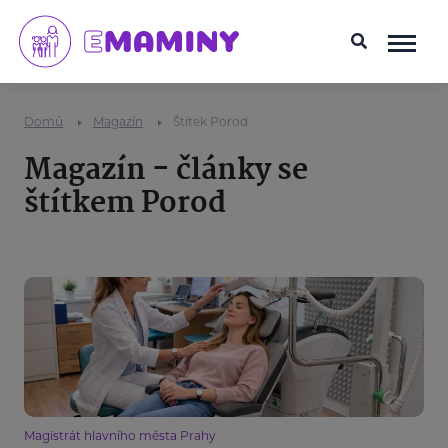
Domů
Magazín
Štítek Porod
Magazín - články se
štítkem Porod
Magistrát hlavního města Prahy