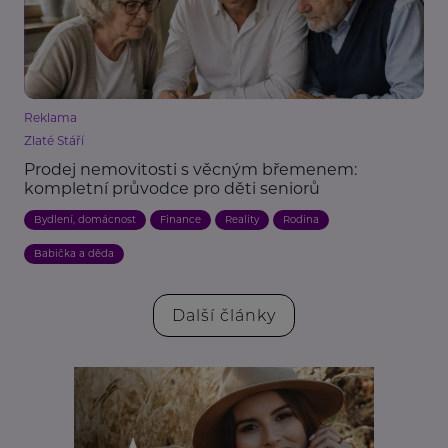
Reklama
Zlaté Stáří
Prodej nemovitosti s věcným břemenem:
kompletní průvodce pro děti seniorů
Bydlení, domácnost
Finance
Reality
Rodina
Babička a děda
Další články