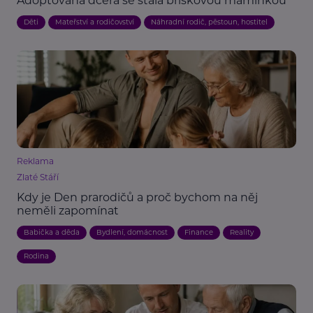
Adoptovaná dcera se stala bříškovou maminkou
Děti
Mateřství a rodičovství
Náhradní rodič, pěstoun, hostitel
Reklama
Zlaté Stáří
Kdy je Den prarodičů a proč bychom na něj
neměli zapomínat
Babička a děda
Bydlení, domácnost
Finance
Reality
Rodina