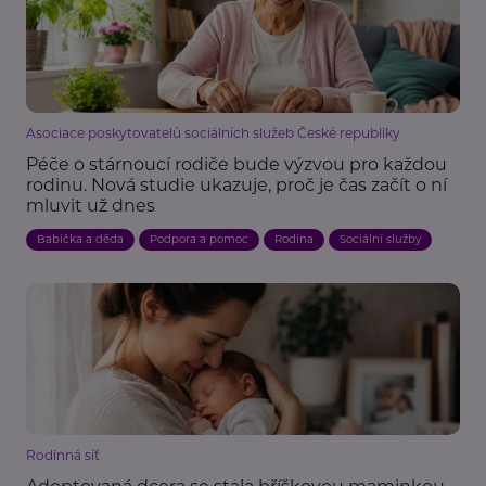
Asociace poskytovatelů sociálních služeb České republiky
Péče o stárnoucí rodiče bude výzvou pro každou
rodinu. Nová studie ukazuje, proč je čas začít o ní
mluvit už dnes
Babička a děda
Podpora a pomoc
Rodina
Sociální služby
Rodinná síť