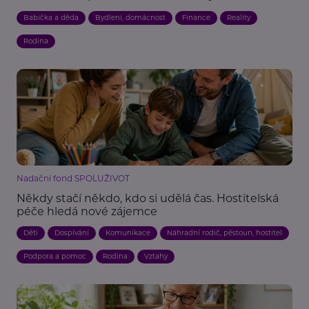
Babička a děda
Bydlení, domácnost
Finance
Reality
Rodina
Nadační fond SPOLUŽIVOT
Někdy stačí někdo, kdo si udělá čas. Hostitelská
péče hledá nové zájemce
Děti
Dospívání
Komunikace
Náhradní rodič, pěstoun, hostitel
Podpora a pomoc
Rodina
Vztahy