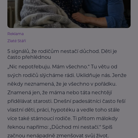
Reklama
Zlaté Stáří
5 signálů, že rodičům nestačí důchod. Děti je
často přehlédnou
„Nic nepotřebuju. Mám všechno.“ Tu větu od
svých rodičů slýcháme rádi. Uklidňuje nás. Jenže
někdy neznamená, že je všechno v pořádku.
Znamená jen, že máma nebo táta nechtějí
přidělávat starosti. Dnešní padesátníci často řeší
vlastní děti, práci, hypotéku a vedle toho stále
více také stárnoucí rodiče. Ti přitom málokdy
řeknou napřímo: „Důchod mi nestačí.“ Spíš
začnou nenápadně zmenšovat svůj život.