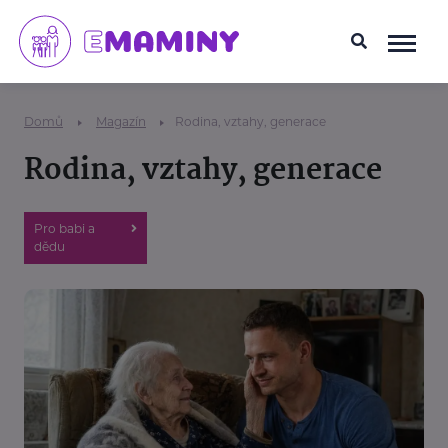
Domů
Magazín
Rodina, vztahy, generace
Rodina, vztahy, generace
Pro babi a
dědu