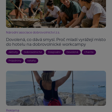
Národní asociace dobrovolnictví z.s.
Dovolená, co dává smysl. Proč mladí vyrážejí místo
do hotelu na dobrovolnické workcampy
Aktivity
Dobrovolnictví
Dospívání
Dovolená
Charita
Prázdniny
Vztahy
Reklama