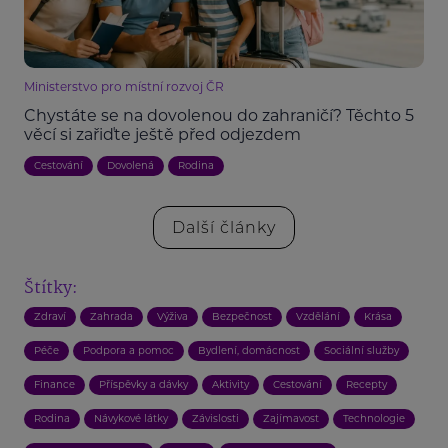
Ministerstvo pro místní rozvoj ČR
Chystáte se na dovolenou do zahraničí? Těchto 5
věcí si zařiďte ještě před odjezdem
Cestování
Dovolená
Rodina
Další články
Štítky:
Zdraví
Zahrada
Výživa
Bezpečnost
Vzdělání
Krása
Péče
Podpora a pomoc
Bydlení, domácnost
Sociální služby
Finance
Příspěvky a dávky
Aktivity
Cestování
Recepty
Rodina
Návykové látky
Závislosti
Zajímavost
Technologie