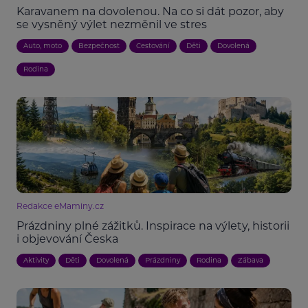
Karavanem na dovolenou. Na co si dát pozor, aby
se vysněný výlet nezměnil ve stres
Auto, moto
Bezpečnost
Cestování
Děti
Dovolená
Rodina
Redakce eMaminy.cz
Prázdniny plné zážitků. Inspirace na výlety, historii
i objevování Česka
Aktivity
Děti
Dovolená
Prázdniny
Rodina
Zábava