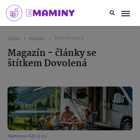
Domů
Magazín
Štítek Dovolená
Magazín - články se
štítkem Dovolená
Platforma VIZE 0, z.ú.