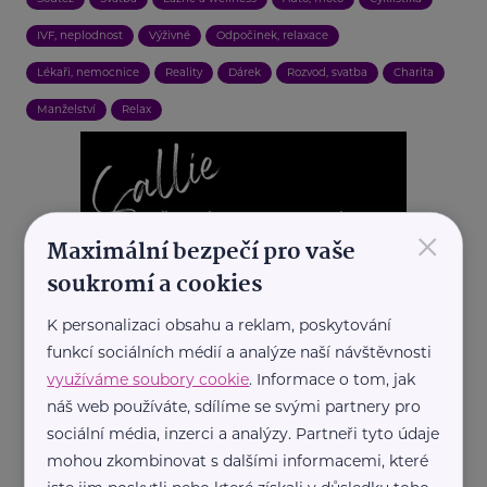
IVF, neplodnost
Výživné
Odpočinek, relaxace
Lékaři, nemocnice
Reality
Dárek
Rozvod, svatba
Charita
Manželství
Relax
×
Maximální bezpečí pro vaše
soukromí a cookies
K personalizaci obsahu a reklam, poskytování
funkcí sociálních médií a analýze naší návštěvnosti
využíváme soubory cookie
. Informace o tom, jak
náš web používáte, sdílíme se svými partnery pro
sociální média, inzerci a analýzy. Partneři tyto údaje
mohou zkombinovat s dalšími informacemi, které
REKLAMA