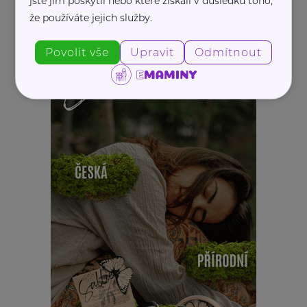
jste jim poskytli nebo které získali v důsledku toho,
že používáte jejich služby.
Povolit vše
Upravit
Odmítnout