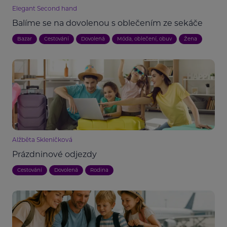
Elegant Second hand
Balíme se na dovolenou s oblečením ze sekáče
Bazar
Cestování
Dovolená
Móda, oblečení, obuv
Žena
Alžběta Skleničková
Prázdninové odjezdy
Cestování
Dovolená
Rodina