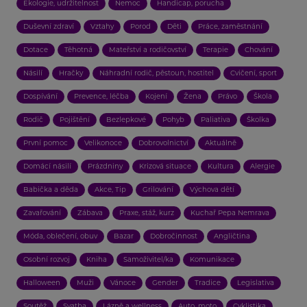
Ekologie, udržitelnost
Nemoc
Handicap, porucha
Duševní zdraví
Vztahy
Porod
Děti
Práce, zaměstnání
Dotace
Těhotná
Mateřství a rodičovství
Terapie
Chování
Násilí
Hračky
Náhradní rodič, pěstoun, hostitel
Cvičení, sport
Dospívání
Prevence, léčba
Kojení
Žena
Právo
Škola
Rodič
Pojištění
Bezlepkové
Pohyb
Paliativa
Školka
První pomoc
Velikonoce
Dobrovolnictví
Aktuálně
Domácí násilí
Prázdniny
Krizová situace
Kultura
Alergie
Babička a děda
Akce, Tip
Grilování
Výchova dětí
Zavařování
Zábava
Praxe, stáž, kurz
Kuchař Pepa Nemrava
Móda, oblečení, obuv
Bazar
Dobročinnost
Angličtina
Osobní rozvoj
Kniha
Samoživitel/ka
Komunikace
Halloween
Muži
Vánoce
Gender
Tradice
Legislativa
Soutěž
Svatba
Lázně a wellness
Auto, moto
Cyklistika