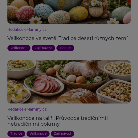
Redakce eMaminy.cz
Velikonoce ve světě: Tradice deseti různých zemí
Velikonoce
Zajímavost
Tradice
Redakce eMaminy.cz
Velikonoce na talíři: Průvodce tradičními i
netradičními pokrmy
Tradice
Velikonoce
Zajímavost