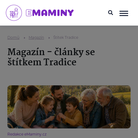
Domů
Magazín
Štítek Tradice
Magazín - články se
štítkem Tradice
Redakce eMaminy.cz