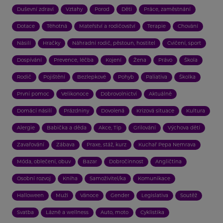
Duševní zdraví
Vztahy
Porod
Děti
Práce, zaměstnání
Dotace
Těhotná
Mateřství a rodičovství
Terapie
Chování
Násilí
Hračky
Náhradní rodič, pěstoun, hostitel
Cvičení, sport
Dospívání
Prevence, léčba
Kojení
Žena
Právo
Škola
Rodič
Pojištění
Bezlepkové
Pohyb
Paliativa
Školka
První pomoc
Velikonoce
Dobrovolnictví
Aktuálně
Domácí násilí
Prázdniny
Dovolená
Krizová situace
Kultura
Alergie
Babička a děda
Akce, Tip
Grilování
Výchova dětí
Zavařování
Zábava
Praxe, stáž, kurz
Kuchař Pepa Nemrava
Móda, oblečení, obuv
Bazar
Dobročinnost
Angličtina
Osobní rozvoj
Kniha
Samoživitel/ka
Komunikace
Halloween
Muži
Vánoce
Gender
Legislativa
Soutěž
Svatba
Lázně a wellness
Auto, moto
Cyklistika