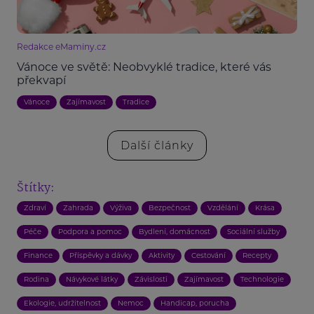
Redakce eMaminy.cz
Vánoce ve světě: Neobvyklé tradice, které vás
překvapí
Vánoce
Zajímavost
Tradice
Další články
Štítky:
Zdraví
Zahrada
Výživa
Bezpečnost
Vzdělání
Krása
Péče
Podpora a pomoc
Bydlení, domácnost
Sociální služby
Finance
Příspěvky a dávky
Aktivity
Cestování
Recepty
Rodina
Návykové látky
Závislosti
Zajímavost
Technologie
Ekologie, udržitelnost
Nemoc
Handicap, porucha