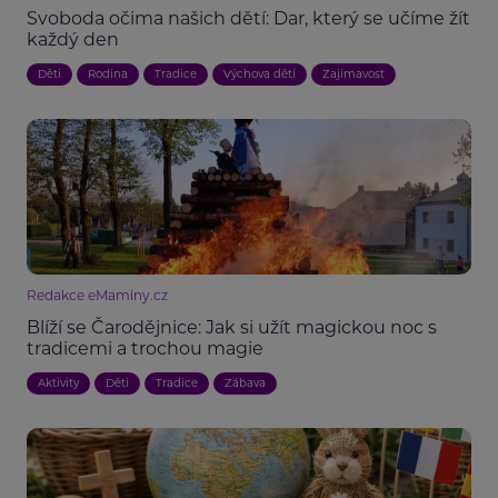
Svoboda očima našich dětí: Dar, který se učíme žít
každý den
Děti
Rodina
Tradice
Výchova dětí
Zajímavost
Redakce eMaminy.cz
Blíží se Čarodějnice: Jak si užít magickou noc s
tradicemi a trochou magie
Aktivity
Děti
Tradice
Zábava