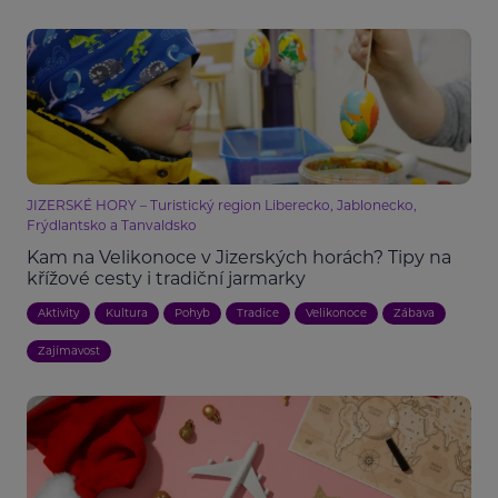
JIZERSKÉ HORY – Turistický region Liberecko, Jablonecko,
Frýdlantsko a Tanvaldsko
Kam na Velikonoce v Jizerských horách? Tipy na
křížové cesty i tradiční jarmarky
Aktivity
Kultura
Pohyb
Tradice
Velikonoce
Zábava
Zajímavost