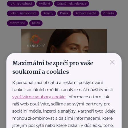
IVF, neplodnost
Výživné
Odpočinek, relaxace
Lékaři, nemocnice
Reality
Dárek
Rozvod, svatba
Charita
Manželství
Relax
×
Maximální bezpečí pro vaše
soukromí a cookies
K personalizaci obsahu a reklam, poskytování
funkcí sociálních médií a analýze naší návštěvnosti
využíváme soubory cookie
. Informace o tom, jak
náš web používáte, sdílíme se svými partnery pro
sociální média, inzerci a analýzy. Partneři tyto údaje
mohou zkombinovat s dalšími informacemi, které
REKLAMA
jste jim poskytli nebo které získali v důsledku toho,