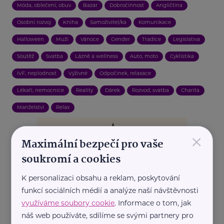
Móda, oblečení, obuv
Bazar
Dobročinnost
Angličtina
Osobní rozvoj
Kniha
Samoživitel/ka
Komunikace
Halloween
Muži
Vánoce
Gender
Tradice
Legislativa
Soutěž
Svatba
Lázně a wellness
Auto, moto
Cyklistika
IVF, neplodnost
Výživné
Odpočinek, relaxace
Lékaři, nemocnice
Reality
Dárek
Rozvod, svatba
Charita
Manželství
Relax
×
Maximální bezpečí pro vaše
soukromí a cookies
K personalizaci obsahu a reklam, poskytování
funkcí sociálních médií a analýze naší návštěvnosti
využíváme soubory cookie
. Informace o tom, jak
náš web používáte, sdílíme se svými partnery pro