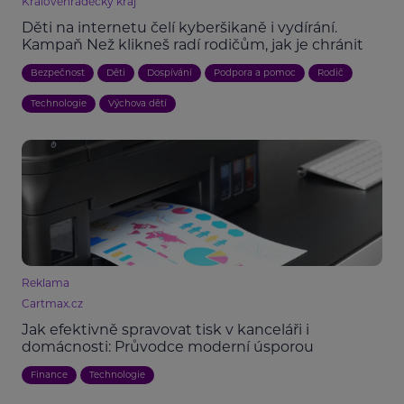
Královéhradecký kraj
Děti na internetu čelí kyberšikaně i vydírání.
Kampaň Než klikneš radí rodičům, jak je chránit
Bezpečnost
Děti
Dospívání
Podpora a pomoc
Rodič
Technologie
Výchova dětí
Reklama
Cartmax.cz
Jak efektivně spravovat tisk v kanceláři i
domácnosti: Průvodce moderní úsporou
Finance
Technologie