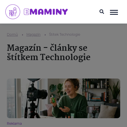
Domů
Magazín
Štítek Technologie
Magazín - články se
štítkem Technologie
Reklama