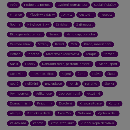
Péče
Podpora a pomoc
Bydlení, domácnost
Sociální služby
Finance
Příspěvky a dávky
Aktivity
Cestování
Recepty
Rodina
Návykové látky
Závislosti
Zajímavost
Ekologie, udržitelnost
Nemoc
Handicap, porucha
Duševní zdraví
Vztahy
Porod
Děti
Práce, zaměstnání
Dotace
Těhotná
Mateřství a rodičovství
Terapie
Chování
Násilí
Hračky
Náhradní rodič, pěstoun, hostitel
Cvičení, sport
Dospívání
Prevence, léčba
Kojení
Žena
Právo
Škola
Rodič
Pojištění
Bezlepkové
Pohyb
Paliativa
Školka
První pomoc
Velikonoce
Dobrovolnictví
Aktuálně
Domácí násilí
Prázdniny
Dovolená
Krizová situace
Kultura
Alergie
Babička a děda
Akce, Tip
Grilování
Výchova dětí
Zavařování
Zábava
Praxe, stáž, kurz
Kuchař Pepa Nemrava