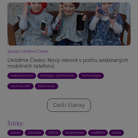
Spolek Ukliďme Česko
Ukliďme Česko: Nový rekord v počtu sesbíraných
mobilních telefonů
Dobrovolnictví
Ekologie, udržitelnost
Technologie
Výchova dětí
Zajímavost
Další články
Štítky:
Zdraví
Zahrada
Výživa
Bezpečnost
Vzdělání
Krása