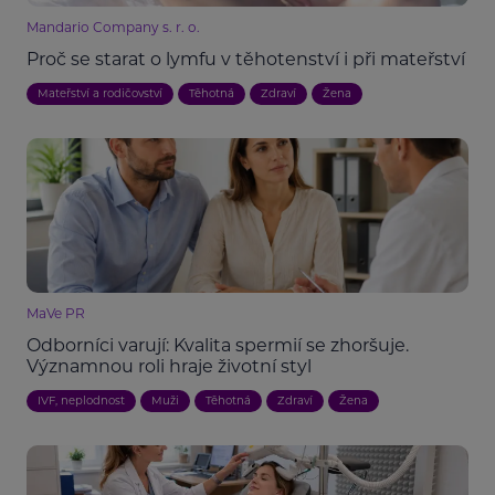
Mandario Company s. r. o.
Proč se starat o lymfu v těhotenství i při mateřství
Mateřství a rodičovství
Těhotná
Zdraví
Žena
MaVe PR
Odborníci varují: Kvalita spermií se zhoršuje.
Významnou roli hraje životní styl
IVF, neplodnost
Muži
Těhotná
Zdraví
Žena