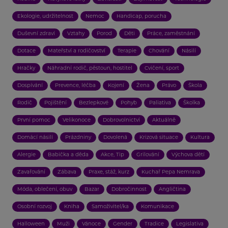
Ekologie, udržitelnost
Nemoc
Handicap, porucha
Duševní zdraví
Vztahy
Porod
Děti
Práce, zaměstnání
Dotace
Mateřství a rodičovství
Terapie
Chování
Násilí
Hračky
Náhradní rodič, pěstoun, hostitel
Cvičení, sport
Dospívání
Prevence, léčba
Kojení
Žena
Právo
Škola
Rodič
Pojištění
Bezlepkové
Pohyb
Paliativa
Školka
První pomoc
Velikonoce
Dobrovolnictví
Aktuálně
Domácí násilí
Prázdniny
Dovolená
Krizová situace
Kultura
Alergie
Babička a děda
Akce, Tip
Grilování
Výchova dětí
Zavařování
Zábava
Praxe, stáž, kurz
Kuchař Pepa Nemrava
Móda, oblečení, obuv
Bazar
Dobročinnost
Angličtina
Osobní rozvoj
Kniha
Samoživitel/ka
Komunikace
Halloween
Muži
Vánoce
Gender
Tradice
Legislativa