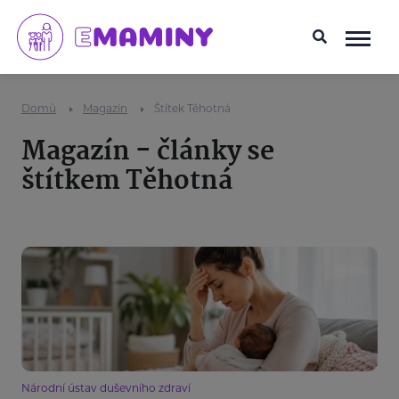
Domů
Magazín
Štítek Těhotná
Magazín - články se
štítkem Těhotná
Národní ústav duševního zdraví