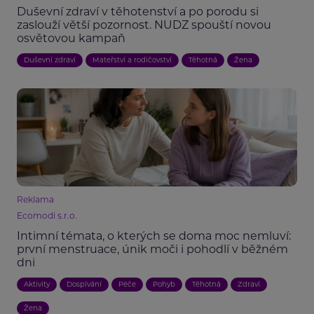
Duševní zdraví v těhotenství a po porodu si
zaslouží větší pozornost. NUDZ spouští novou
osvětovou kampaň
Duševní zdraví
Mateřství a rodičovství
Těhotná
Žena
Reklama
Ecomodi s.r.o.
Intimní témata, o kterých se doma moc nemluví:
první menstruace, únik moči i pohodlí v běžném
dni
Aktivity
Dospívání
Péče
Pohyb
Těhotná
Zdraví
Žena