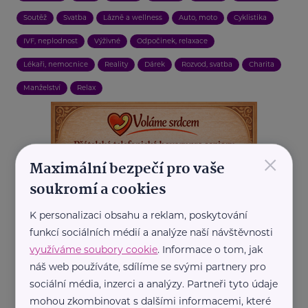
Soutěž
Svatba
Lázně a wellness
Auto, moto
Cyklistika
IVF, neplodnost
Výživné
Odpočinek, relaxace
Lékaři, nemocnice
Reality
Dárek
Rozvod, svatba
Charita
Manželství
Relax
×
Maximální bezpečí pro vaše
soukromí a cookies
K personalizaci obsahu a reklam, poskytování
funkcí sociálních médií a analýze naší návštěvnosti
využíváme soubory cookie
. Informace o tom, jak
náš web používáte, sdílíme se svými partnery pro
sociální média, inzerci a analýzy. Partneři tyto údaje
mohou zkombinovat s dalšími informacemi, které