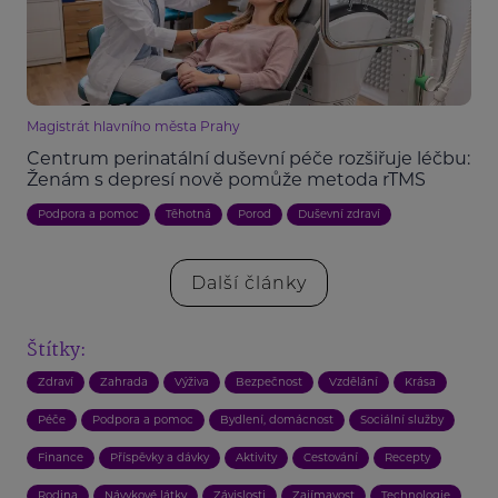
Magistrát hlavního města Prahy
Centrum perinatální duševní péče rozšiřuje léčbu:
Ženám s depresí nově pomůže metoda rTMS
Podpora a pomoc
Těhotná
Porod
Duševní zdraví
Další články
Štítky:
Zdraví
Zahrada
Výživa
Bezpečnost
Vzdělání
Krása
Péče
Podpora a pomoc
Bydlení, domácnost
Sociální služby
Finance
Příspěvky a dávky
Aktivity
Cestování
Recepty
Rodina
Návykové látky
Závislosti
Zajímavost
Technologie