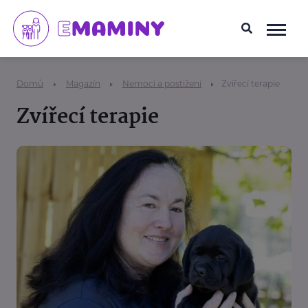
Domů
Magazín
Nemoci a postižení
Zvířecí terapie
Zvířecí terapie