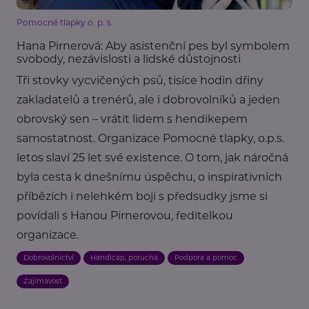
Pomocné tlapky o. p. s.
Hana Pirnerová: Aby asistenční pes byl symbolem
svobody, nezávislosti a lidské důstojnosti
Tři stovky vycvičených psů, tisíce hodin dřiny
zakladatelů a trenérů, ale i dobrovolníků a jeden
obrovský sen – vrátit lidem s hendikepem
samostatnost. Organizace Pomocné tlapky, o.p.s.
letos slaví 25 let své existence. O tom, jak náročná
byla cesta k dnešnímu úspěchu, o inspirativních
příbězích i nelehkém boji s předsudky jsme si
povídali s Hanou Pirnerovou, ředitelkou
organizace.
Dobrovolnictví
Handicap, porucha
Podpora a pomoc
Zajímavost