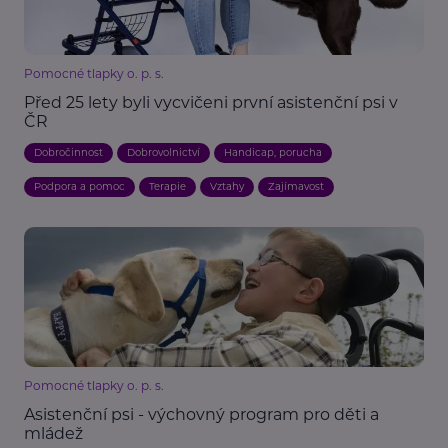
Pomocné tlapky o. p. s.
Před 25 lety byli vycvičeni první asistenční psi v
ČR
Dobročinnost
Dobrovolnictví
Handicap, porucha
Podpora a pomoc
Terapie
Vztahy
Zajímavost
Pomocné tlapky o. p. s.
Asistenční psi - výchovný program pro děti a
mládež