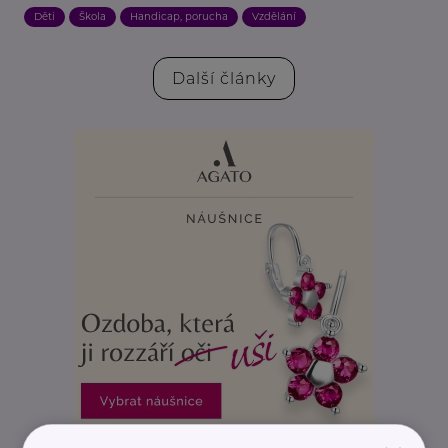
Děti
Škola
Handicap, porucha
Vzdělání
Další články