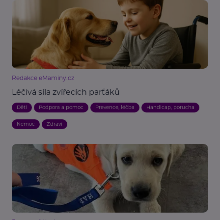
Redakce eMaminy.cz
Léčivá síla zvířecích parťáků
Děti
Podpora a pomoc
Prevence, léčba
Handicap, porucha
Nemoc
Zdraví