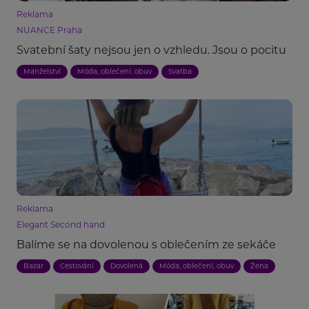
Reklama
NUANCE Praha
Svatební šaty nejsou jen o vzhledu. Jsou o pocitu
Manželství
Móda, oblečení, obuv
Svatba
Reklama
Elegant Second hand
Balíme se na dovolenou s oblečením ze sekáče
Bazar
Cestování
Dovolená
Móda, oblečení, obuv
Žena