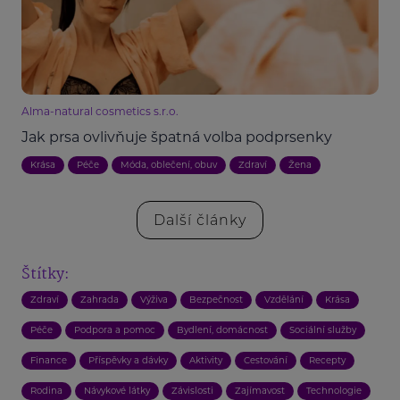
Alma-natural cosmetics s.r.o.
Jak prsa ovlivňuje špatná volba podprsenky
Krása
Péče
Móda, oblečení, obuv
Zdraví
Žena
Další články
Štítky:
Zdraví
Zahrada
Výživa
Bezpečnost
Vzdělání
Krása
Péče
Podpora a pomoc
Bydlení, domácnost
Sociální služby
Finance
Příspěvky a dávky
Aktivity
Cestování
Recepty
Rodina
Návykové látky
Závislosti
Zajímavost
Technologie