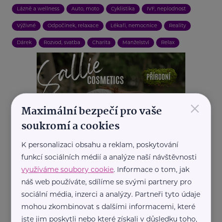
Lázně a wellness
Auto, moto
Cyklistika
IVF, neplodnost
Výživné
Odpočinek, relaxace
Lékaři, nemocnice
Reality
Dárek
Rozvod, svatba
Charita
Manželství
Relax
×
Maximální bezpečí pro vaše
soukromí a cookies
K personalizaci obsahu a reklam, poskytování
funkcí sociálních médií a analýze naší návštěvnosti
využíváme soubory cookie
. Informace o tom, jak
náš web používáte, sdílíme se svými partnery pro
sociální média, inzerci a analýzy. Partneři tyto údaje
mohou zkombinovat s dalšími informacemi, které
REKLAMA
jste jim poskytli nebo které získali v důsledku toho,