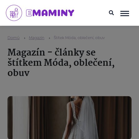
Domů
Magazín
Štítek Móda, oblečení, obuv
Magazín - články se
štítkem Móda, oblečení,
obuv