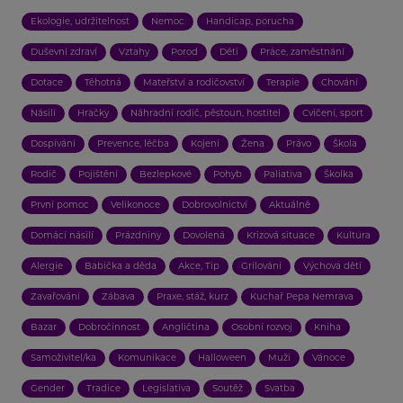
Ekologie, udržitelnost
Nemoc
Handicap, porucha
Duševní zdraví
Vztahy
Porod
Děti
Práce, zaměstnání
Dotace
Těhotná
Mateřství a rodičovství
Terapie
Chování
Násilí
Hračky
Náhradní rodič, pěstoun, hostitel
Cvičení, sport
Dospívání
Prevence, léčba
Kojení
Žena
Právo
Škola
Rodič
Pojištění
Bezlepkové
Pohyb
Paliativa
Školka
První pomoc
Velikonoce
Dobrovolnictví
Aktuálně
Domácí násilí
Prázdniny
Dovolená
Krizová situace
Kultura
Alergie
Babička a děda
Akce, Tip
Grilování
Výchova dětí
Zavařování
Zábava
Praxe, stáž, kurz
Kuchař Pepa Nemrava
Bazar
Dobročinnost
Angličtina
Osobní rozvoj
Kniha
Samoživitel/ka
Komunikace
Halloween
Muži
Vánoce
Gender
Tradice
Legislativa
Soutěž
Svatba