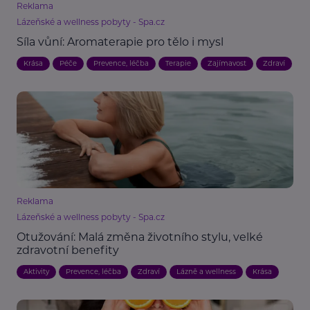
Reklama
Lázeňské a wellness pobyty - Spa.cz
Síla vůní: Aromaterapie pro tělo i mysl
Krása
Péče
Prevence, léčba
Terapie
Zajímavost
Zdraví
Reklama
Lázeňské a wellness pobyty - Spa.cz
Otužování: Malá změna životního stylu, velké
zdravotní benefity
Aktivity
Prevence, léčba
Zdraví
Lázně a wellness
Krása