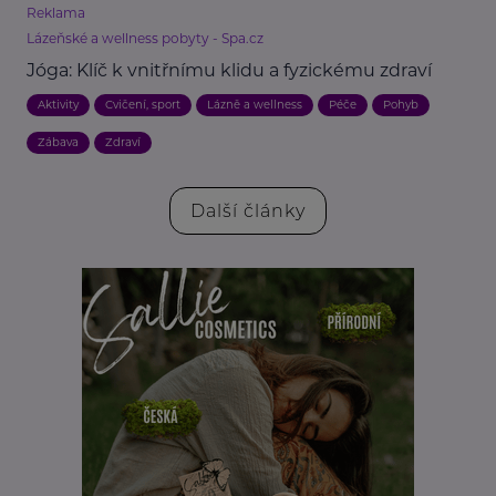
Reklama
Lázeňské a wellness pobyty - Spa.cz
Jóga: Klíč k vnitřnímu klidu a fyzickému zdraví
Aktivity
Cvičení, sport
Lázně a wellness
Péče
Pohyb
Zábava
Zdraví
Další články