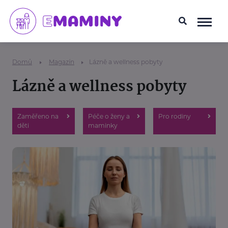
Domů
Magazín
Lázně a wellness pobyty
Lázně a wellness pobyty
Zaměřeno na
Péče o ženy a
Pro rodiny
děti
maminky