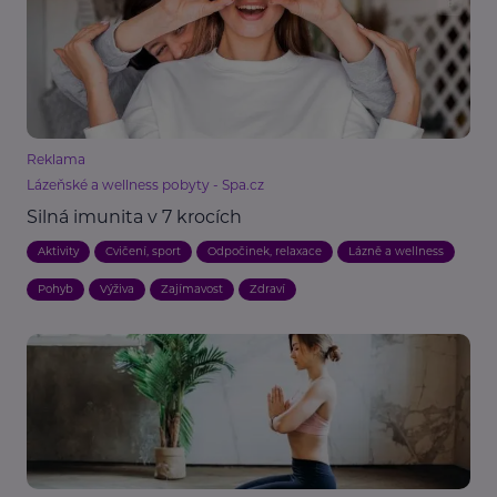
Reklama
Lázeňské a wellness pobyty - Spa.cz
Silná imunita v 7 krocích
Aktivity
Cvičení, sport
Odpočinek, relaxace
Lázně a wellness
Pohyb
Výživa
Zajímavost
Zdraví