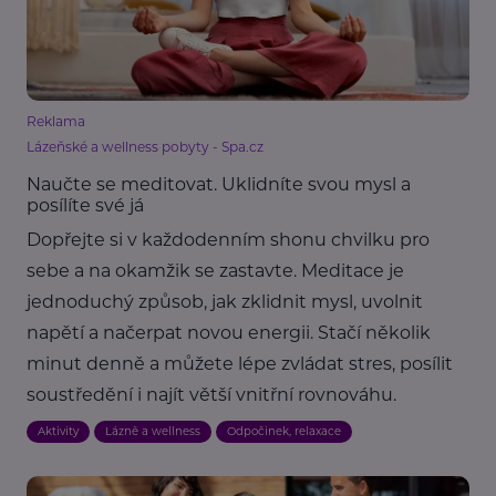
Reklama
Lázeňské a wellness pobyty - Spa.cz
Naučte se meditovat. Uklidníte svou mysl a
posílíte své já
Dopřejte si v každodenním shonu chvilku pro
sebe a na okamžik se zastavte. Meditace je
jednoduchý způsob, jak zklidnit mysl, uvolnit
napětí a načerpat novou energii. Stačí několik
minut denně a můžete lépe zvládat stres, posílit
soustředění i najít větší vnitřní rovnováhu.
Aktivity
Lázně a wellness
Odpočinek, relaxace