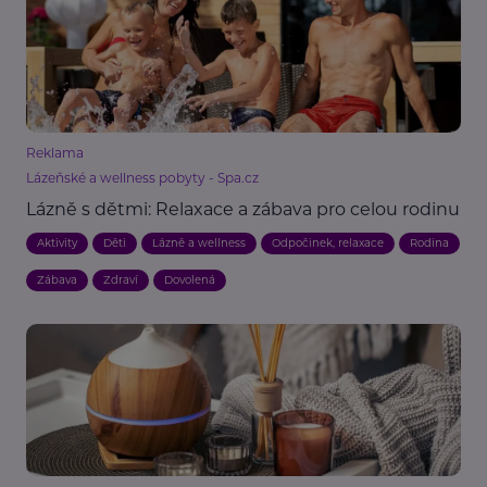
Reklama
Lázeňské a wellness pobyty - Spa.cz
Lázně s dětmi: Relaxace a zábava pro celou rodinu
Aktivity
Děti
Lázně a wellness
Odpočinek, relaxace
Rodina
Zábava
Zdraví
Dovolená