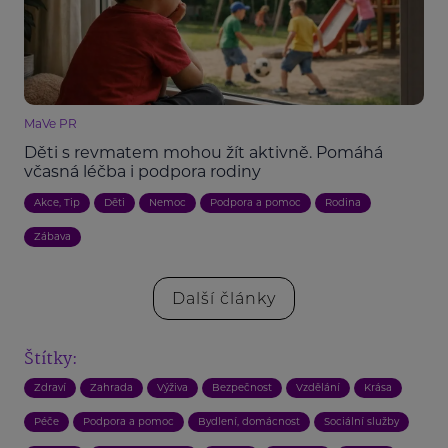
MaVe PR
Děti s revmatem mohou žít aktivně. Pomáhá
včasná léčba i podpora rodiny
Akce, Tip
Děti
Nemoc
Podpora a pomoc
Rodina
Zábava
Další články
Štítky:
Zdraví
Zahrada
Výživa
Bezpečnost
Vzdělání
Krása
Péče
Podpora a pomoc
Bydlení, domácnost
Sociální služby