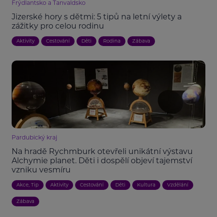
Frýdlantsko a Tanvaldsko
Jizerské hory s dětmi: 5 tipů na letní výlety a
zážitky pro celou rodinu
Aktivity
Cestování
Děti
Rodina
Zábava
Pardubický kraj
Na hradě Rychmburk otevřeli unikátní výstavu
Alchymie planet. Děti i dospělí objeví tajemství
vzniku vesmíru
Akce, Tip
Aktivity
Cestování
Děti
Kultura
Vzdělání
Zábava