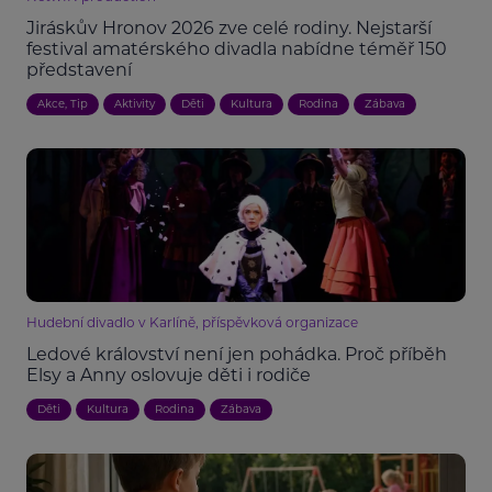
Jiráskův Hronov 2026 zve celé rodiny. Nejstarší
festival amatérského divadla nabídne téměř 150
představení
Akce, Tip
Aktivity
Děti
Kultura
Rodina
Zábava
Hudební divadlo v Karlíně, příspěvková organizace
Ledové království není jen pohádka. Proč příběh
Elsy a Anny oslovuje děti i rodiče
Děti
Kultura
Rodina
Zábava