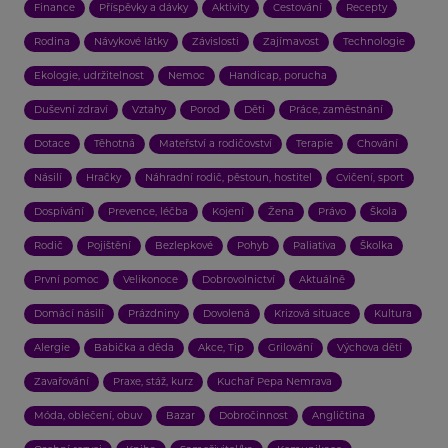
Finance
Příspěvky a dávky
Aktivity
Cestování
Recepty
Rodina
Návykové látky
Závislosti
Zajímavost
Technologie
Ekologie, udržitelnost
Nemoc
Handicap, porucha
Duševní zdraví
Vztahy
Porod
Děti
Práce, zaměstnání
Dotace
Těhotná
Mateřství a rodičovství
Terapie
Chování
Násilí
Hračky
Náhradní rodič, pěstoun, hostitel
Cvičení, sport
Dospívání
Prevence, léčba
Kojení
Žena
Právo
Škola
Rodič
Pojištění
Bezlepkové
Pohyb
Paliativa
Školka
První pomoc
Velikonoce
Dobrovolnictví
Aktuálně
Domácí násilí
Prázdniny
Dovolená
Krizová situace
Kultura
Alergie
Babička a děda
Akce, Tip
Grilování
Výchova dětí
Zavařování
Praxe, stáž, kurz
Kuchař Pepa Nemrava
Móda, oblečení, obuv
Bazar
Dobročinnost
Angličtina