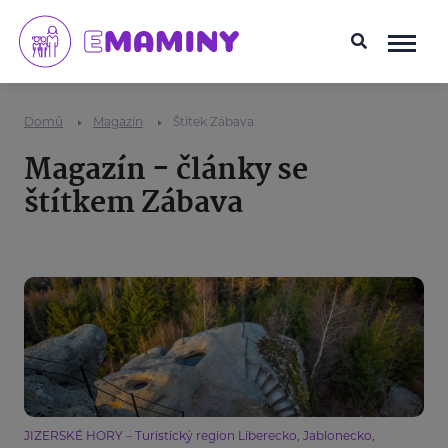
Domů
Magazín
Štítek Zábava
Magazín - články se
štítkem Zábava
JIZERSKÉ HORY – Turistický region Liberecko, Jablonecko,