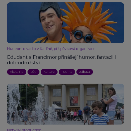
Hudební divadlo v Karlíně, příspěvková organizace
Edudant a Francimor přinášejí humor, fantazii i
dobrodružství
Akce, Tip
Děti
Kultura
Rodina
Zábava
NetwIN production