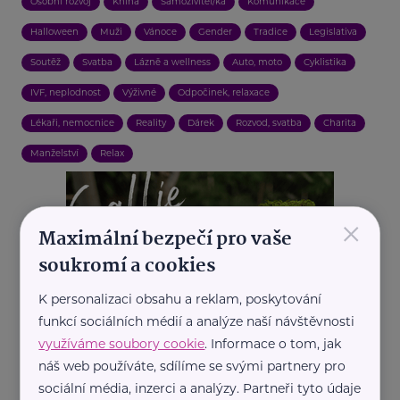
Osobní rozvoj
Kniha
Samoživitel/ka
Komunikace
Halloween
Muži
Vánoce
Gender
Tradice
Legislativa
Soutěž
Svatba
Lázně a wellness
Auto, moto
Cyklistika
IVF, neplodnost
Výživné
Odpočinek, relaxace
Lékaři, nemocnice
Reality
Dárek
Rozvod, svatba
Charita
Manželství
Relax
×
Maximální bezpečí pro vaše
soukromí a cookies
K personalizaci obsahu a reklam, poskytování
funkcí sociálních médií a analýze naší návštěvnosti
využíváme soubory cookie
. Informace o tom, jak
náš web používáte, sdílíme se svými partnery pro
sociální média, inzerci a analýzy. Partneři tyto údaje