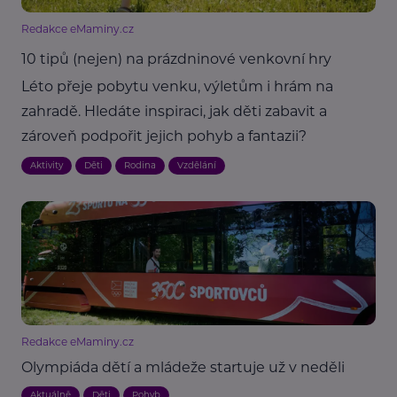
Redakce eMaminy.cz
10 tipů (nejen) na prázdninové venkovní hry
Léto přeje pobytu venku, výletům i hrám na
zahradě. Hledáte inspiraci, jak děti zabavit a
zároveň podpořit jejich pohyb a fantazii?
Aktivity
Děti
Rodina
Vzdělání
Redakce eMaminy.cz
Olympiáda dětí a mládeže startuje už v neděli
Aktuálně
Děti
Pohyb