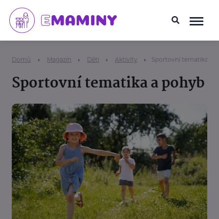
Domů
Magazín
Děti
Aktivity
Sportovní tematika a 
Sportovní tematika a pohyb