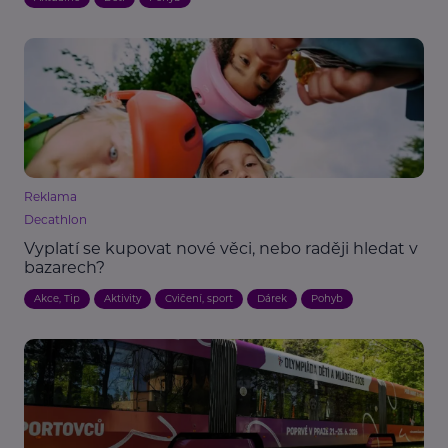
Reklama
Decathlon
Vyplatí se kupovat nové věci, nebo raději hledat v
bazarech?
Akce, Tip
Aktivity
Cvičení, sport
Dárek
Pohyb