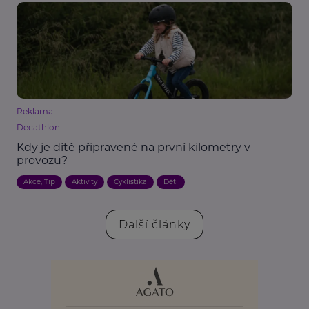
Reklama
Decathlon
Kdy je dítě připravené na první kilometry v
provozu?
Akce, Tip
Aktivity
Cyklistika
Děti
Další články