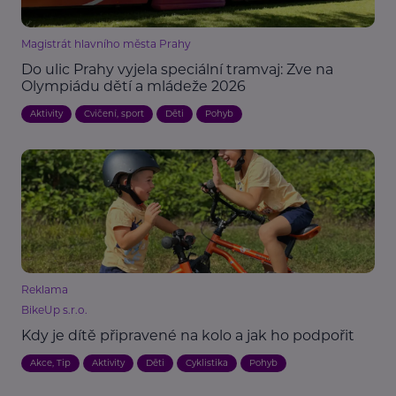
Magistrát hlavního města Prahy
Do ulic Prahy vyjela speciální tramvaj: Zve na
Olympiádu dětí a mládeže 2026
Aktivity
Cvičení, sport
Děti
Pohyb
Reklama
BikeUp s.r.o.
Kdy je dítě připravené na kolo a jak ho podpořit
Akce, Tip
Aktivity
Děti
Cyklistika
Pohyb