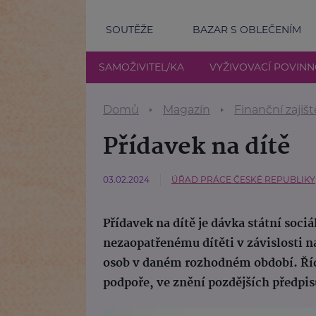
SOUTĚŽE
BAZAR S OBLEČENÍM
SAMOŽIVITEL/KA
VYŽIVOVACÍ POVIN
Domů
Magazín
Finanční zajišt
Přídavek na dítě
03.02.2024
ÚŘAD PRÁCE ČESKÉ REPUBLIKY
Přídavek na dítě je dávka státní soc
nezaopatřenému dítěti v závislosti 
osob v daném rozhodném období. Řídí 
podpoře, ve znění pozdějších předpis