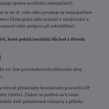
uzuje správa sociálního zabezpečení),
y se do 18. roku věku považuje za nezaopatřené
videnci Úřadu práce jako uchazeč o zaměstnání a
anosti nebo podporu při rekvalifikaci.
ítě, které pobírá invalidní důchod z důvodu
ě
dit on-line prostřednictvím Klientské zóny
i
.
 na místně příslušném kontaktním pracovišti ÚP
oby (dítěte). Žádost se podává na k tomu
doložit další požadované tiskopisy a přílohy: