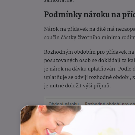
samostatně.
Podmínky nároku na příd
Nárok na přídavek na dítě má nezaopat
součin částky životního minima rodiny
Rozhodným obdobím pro přídavek na dí
posuzovaných osob se dokládají za kale
je nárok na dávku uplatňován. Podle 
uplatňuje se odvíjí rozhodné období, z
je nutné doložit výši příjmů.