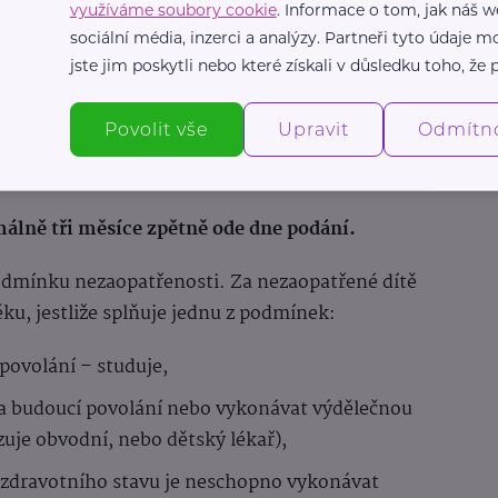
využíváme soubory cookie
. Informace o tom, jak náš w
sociální média, inzerci a analýzy. Partneři tyto údaje
jste jim poskytli nebo které získali v důsledku toho, že p
Povolit vše
Upravit
Odmítn
málně tři měsíce zpětně ode dne podání.
podmínku nezaopatřenosti. Za nezaopatřené dítě
ěku, jestliže splňuje jednu z podmínek:
povolání – studuje,
a budoucí povolání nebo vykonávat výdělečnou
uje obvodní, nebo dětský lékař),
zdravotního stavu je neschopno vykonávat