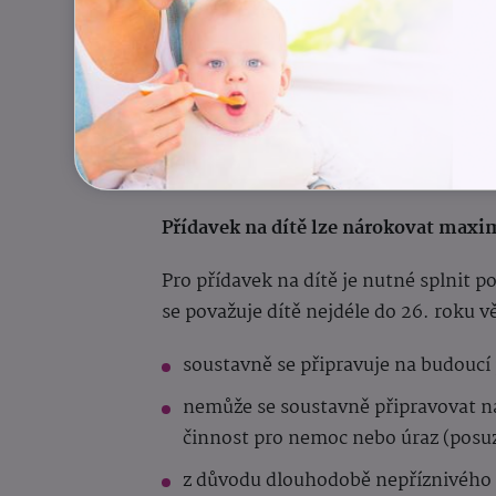
Přídavek na dítě lze nárokovat maxi
Pro přídavek na dítě je nutné splnit 
se považuje dítě nejdéle do 26. roku v
soustavně se připravuje na budoucí 
nemůže se soustavně připravovat n
činnost pro nemoc nebo úraz (posuz
z důvodu dlouhodobě nepříznivého 