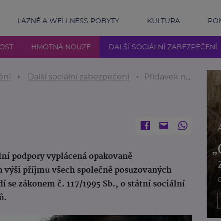
LÁZNĚ A WELLNESS POBYTY
KULTURA
POM
NOST
HMOTNÁ NOUZE
DALŠÍ SOCIÁLNÍ ZABEZPEČENÍ
ění
Další sociální zabezpečení
Přídavek na dítě
iální podpory vyplácená opakovaně
na výši příjmu všech společně posuzovaných
se zákonem č. 117/1995 Sb., o státní sociální
ů.