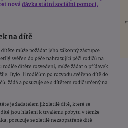
nost nová
dávka státní sociální pomoci
,
k na dítě
 dítěte může požádat jeho zákonný zástupce
letilý svěřen do péče nahrazující péči rodičů na
 rodiče dítěte rozvedeni, může žádat o přídavek
 žije. Bylo-li rodičům po rozvodu svěřeno dítě do
čů, žádá a posuzuje se s dítětem rodič určený na
te je žadatelem již zletilé dítě, které se
a dítě jsou hlášeni k trvalému pobytu v témže
a, posuzuje se zletilé nezaopatřené dítě