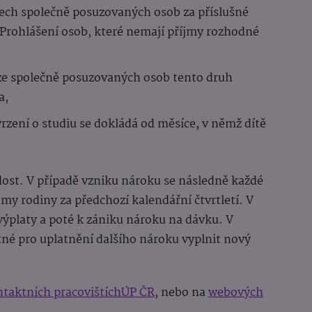
všech společně posuzovaných osob za příslušné
ř Prohlášení osob, které nemají příjmy rozhodné
ze společně posuzovaných osob tento druh
a,
rzení o studiu se dokládá od měsíce, v němž dítě
dost. V případě vzniku nároku se následně každé
jmy rodiny za předchozí kalendářní čtvrtletí. V
výplaty a poté k zániku nároku na dávku. V
tné pro uplatnění dalšího nároku vyplnit nový
taktních pracovištíchÚP ČR
, nebo na
webových