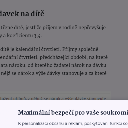
avek na dítě
řené dítě, jestliže příjem v rodině nepřevyšuje
 a koeficientu 3,4.
tě je kalendářní čtvrtletí. Příjmy společně
ndářní čtvrtletí, předcházející období, na které
data nároku, od kterého žadatel nárok na dávku
 nějž se nárok a výše dávky stanovuje a za které
Maximální bezpečí pro vaše soukromí
K personalizaci obsahu a reklam, poskytování funkcí so