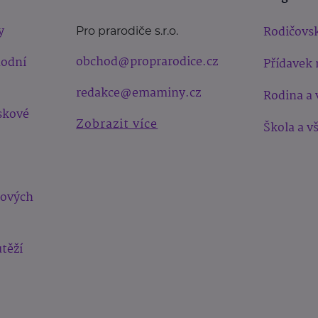
y
Rodičovsk
Pro prarodiče s.r.o.
obchod@proprarodice.cz
hodní
Přídavek 
redakce@emaminy.cz
Rodina a 
skové
Zobrazit více
Škola a v
bových
těží