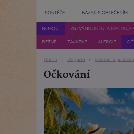
SOUTĚŽE
BAZAR S OBLEČENÍM
NEMOCI
ZNEVÝHODNĚNÍ A HANDICA
BĚŽNÉ
ZÁVAŽNÉ
ALERGIE
OČ
Domů
Magazín
Nemoci a postižen
Očkování