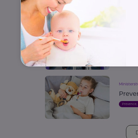
Škola
Double-U P
Očková
nejen
Aktivity
Ministerst
Preve
Prevence,