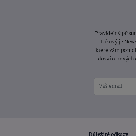
Pravidelný přísun
Takový je News
které vám pomoh
dozví o nových 
Důležité odkazy