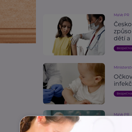
MaVe PR
Česko
způso
dětí a
Bezpečno
Ministerst
Očková
infek
Bezpečno
MaVe PR
Učitel
nemo