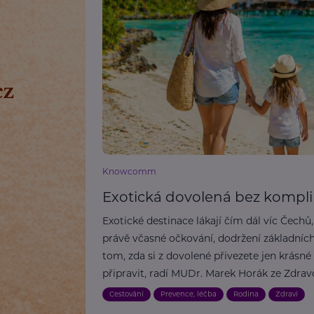
Knowcomm
Exotická dovolená bez kompli
Exotické destinace lákají čím dál víc Čech
právě včasné očkování, dodržení základních
tom, zda si z dovolené přivezete jen krásné
připravit, radí MUDr. Marek Horák ze Zdrav
Cestování
Prevence, léčba
Rodina
Zdraví