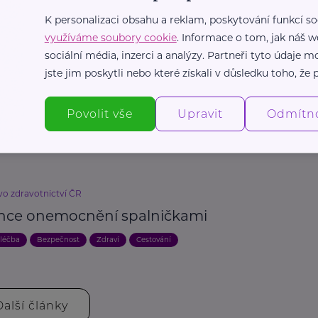
K personalizaci obsahu a reklam, poskytování funkcí so
Vzdělání
Zdraví
Prevence, léčba
využíváme soubory cookie
. Informace o tom, jak náš w
sociální média, inzerci a analýzy. Partneři tyto údaje
R, s.r.o.
jste jim poskytli nebo které získali v důsledku toho, že p
ní proti HPV: klíč k prevenci rakoviny
 děložního hrdla
Povolit vše
Upravit
Odmítn
Bezpečnost
Dobrovolnictví
Prevence, léčba
Zdraví
Žena
vo zdravotnictví ČR
nce onemocnění spalničkami
 léčba
Bezpečnost
Zdraví
Cestování
Další články