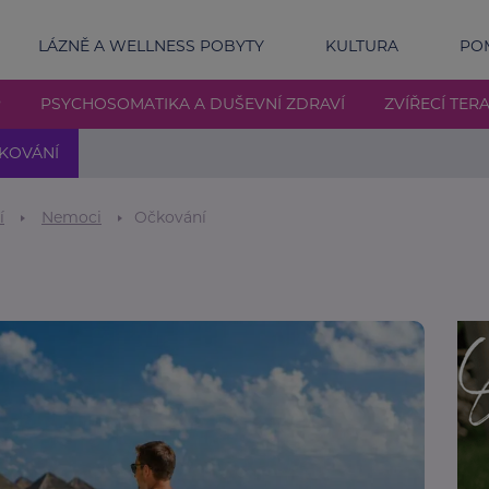
LÁZNĚ A WELLNESS POBYTY
KULTURA
POM
P
PSYCHOSOMATIKA A DUŠEVNÍ ZDRAVÍ
ZVÍŘECÍ TERA
KOVÁNÍ
í
Nemoci
Očkování