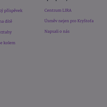
Centrum LIRA
ý příspěvek
Úsměv nejen pro Kryštofa
na dítě
Napsali o nás
vztahy
še kolem