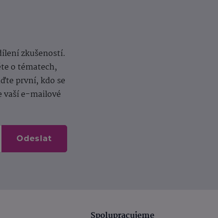
dílení zkušeností.
ěte o tématech,
te první, kdo se
e vaší e-mailové
Odeslat
Spolupracujeme