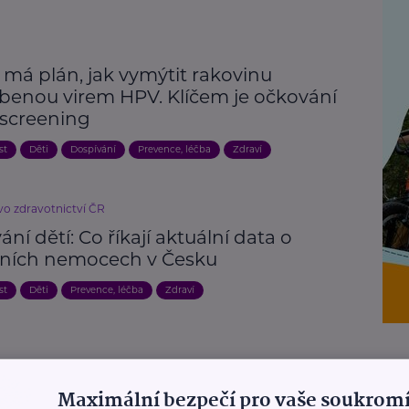
 má plán, jak vymýtit rakovinu
benou virem HPV. Klíčem je očkování
 screening
st
Děti
Dospívání
Prevence, léčba
Zdraví
vo zdravotnictví ČR
ní dětí: Co říkají aktuální data o
čních nemocech v Česku
st
Děti
Prevence, léčba
Zdraví
é dostanou návod, jak mluvit s dětmi o
Maximální bezpečí pro vaše soukromí
cech způsobených HPV