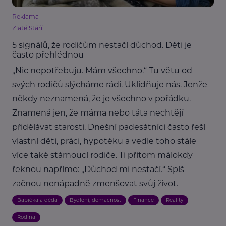
Reklama
Zlaté Stáří
5 signálů, že rodičům nestačí důchod. Děti je
často přehlédnou
„Nic nepotřebuju. Mám všechno.“ Tu větu od
svých rodičů slýcháme rádi. Uklidňuje nás. Jenže
někdy neznamená, že je všechno v pořádku.
Znamená jen, že máma nebo táta nechtějí
přidělávat starosti. Dnešní padesátníci často řeší
vlastní děti, práci, hypotéku a vedle toho stále
více také stárnoucí rodiče. Ti přitom málokdy
řeknou napřímo: „Důchod mi nestačí.“ Spíš
začnou nenápadně zmenšovat svůj život.
Babička a děda
Bydlení, domácnost
Finance
Reality
Rodina