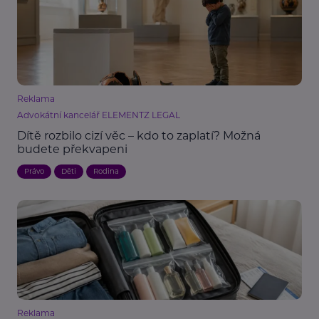
Reklama
Advokátní kancelář ELEMENTZ LEGAL
Dítě rozbilo cizí věc – kdo to zaplatí? Možná
budete překvapeni
Právo
Děti
Rodina
Reklama