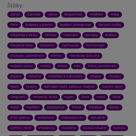
Štítky:
Zdraví
Zahrada
Výživa
Bezpečnost
Vzdělání
Krása
Péče
Podpora a pomoc
Bydlení, domácnost
Sociální služby
Příspěvky a dávky
Aktivity
Cestování
Recepty
Rodina
Návykové látky
Závislosti
Zajímavost
Technologie
Ekologie, udržitelnost
Nemoc
Handicap, porucha
Duševní zdraví
Vztahy
Porod
Děti
Práce, zaměstnání
Dotace
Těhotná
Mateřství a rodičovství
Terapie
Chování
Násilí
Hračky
Náhradní rodič, pěstoun, hostitel
Cvičení, sport
Dospívání
Prevence, léčba
Kojení
Žena
Právo
Škola
Rodič
Pojištění
Bezlepkové
Pohyb
Paliativa
Školka
První pomoc
Velikonoce
Dobrovolnictví
Aktuálně
Domácí násilí
Prázdniny
Dovolená
Krizová situace
Kultura