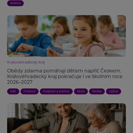
Rodina
Královéhradecký kraj
Obědy zdarma pomáhají dětem napříč Českem.
Královéhradecký kraj pokračuje i ve školním roce
2026–2027
Děti
Finance
Podpora a pomoc
Škola
Školka
Výživa