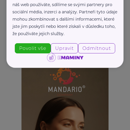
náš web používáte, sdílíme se svými partnery pro
sociální média, inzerci a analýzy. Partneři tyto údaje
mohou zkombinovat s dalšími informacemi, které
jste jim poskytli nebo které získali v důsledku toho,
že používáte jejich služby.
Povolit vše
Upravit
Odmítnout
REKLAMA