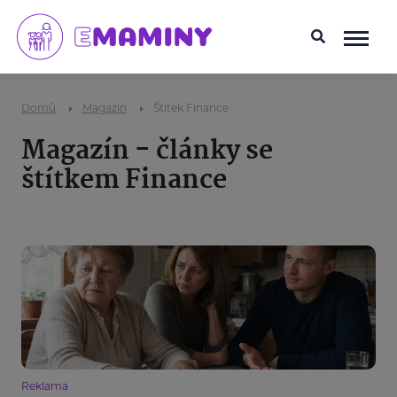
Domů
Magazín
Štítek Finance
Magazín - články se
štítkem Finance
Reklama