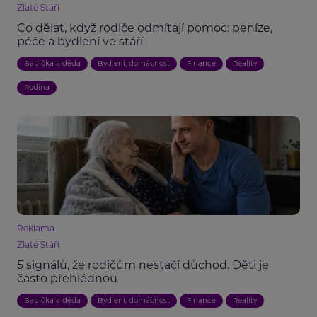
Zlaté Stáří
Co dělat, když rodiče odmítají pomoc: peníze,
péče a bydlení ve stáří
Babička a děda
Bydlení, domácnost
Finance
Reality
Rodina
Reklama
Zlaté Stáří
5 signálů, že rodičům nestačí důchod. Děti je
často přehlédnou
Babička a děda
Bydlení, domácnost
Finance
Reality