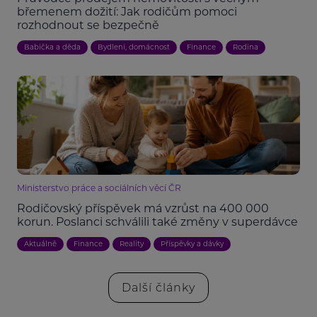
břemenem dožití: Jak rodičům pomoci
rozhodnout se bezpečně
Babička a děda
Bydlení, domácnost
Finance
Rodina
Ministerstvo práce a sociálních věcí ČR
Rodičovský příspěvek má vzrůst na 400 000
korun. Poslanci schválili také změny v superdávce
Aktuálně
Finance
Reality
Příspěvky a dávky
Další články