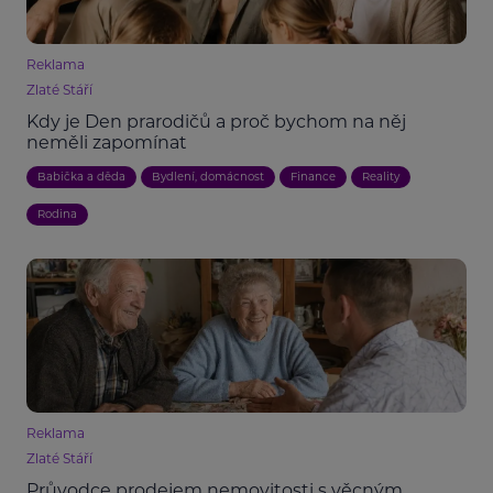
Reklama
Zlaté Stáří
Kdy je Den prarodičů a proč bychom na něj
neměli zapomínat
Babička a děda
Bydlení, domácnost
Finance
Reality
Rodina
Reklama
Zlaté Stáří
Průvodce prodejem nemovitosti s věcným