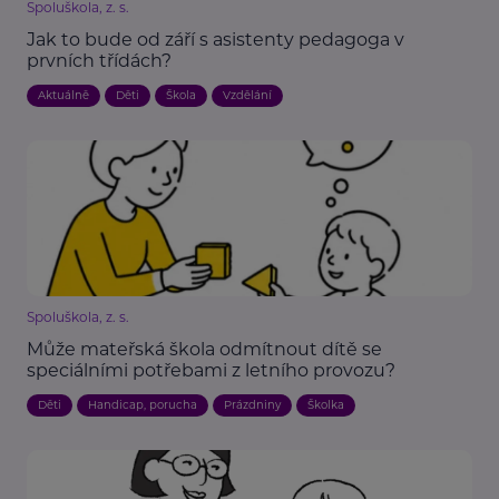
Spoluškola, z. s.
Jak to bude od září s asistenty pedagoga v
prvních třídách?
Aktuálně
Děti
Škola
Vzdělání
Spoluškola, z. s.
Může mateřská škola odmítnout dítě se
speciálními potřebami z letního provozu?
Děti
Handicap, porucha
Prázdniny
Školka