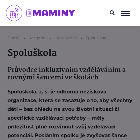
Domů
Magazín
Spolupráce
Spoluškola
Spoluškola
Průvodce inkluzivním vzděláváním a
rovnými šancemi ve školách
Spoluškola, z. s. je odborná nezisková
organizace, která se zasazuje o to, aby všechny
děti – bez ohledu na svou životní situaci či
specifické vzdělávací potřeby – měly
příležitost plně rozvinout svůj vzdělávací
potenciál. Posláním spolku je zvyšovat šance