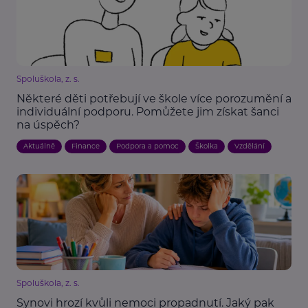
Spoluškola, z. s.
Některé děti potřebují ve škole více porozumění a
individuální podporu. Pomůžete jim získat šanci
na úspěch?
Aktuálně
Finance
Podpora a pomoc
Školka
Vzdělání
Spoluškola, z. s.
Synovi hrozí kvůli nemoci propadnutí. Jaký pak