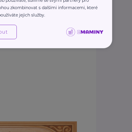
eb používáte, sdílíme se svými partnery pro
 mohou zkombinovat s dalšími informacemi, které
oužíváte jejich služby.
out