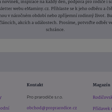
 novinek, inspirace na každý den, podpora pro rodiče i s
letter webu eMaminy.cz. Přihlaste se k jeho odběru a čt
ou v náročném období nebo zpříjemní rodinný život. Buď
článcích, akcích a událostech. Prosíme, potvrďte odběr v
schránce.
Kontakt
Magazín
y
Rodičovsk
Pro prarodiče s.r.o.
obchod@proprarodice.cz
hodní
Přídavek 