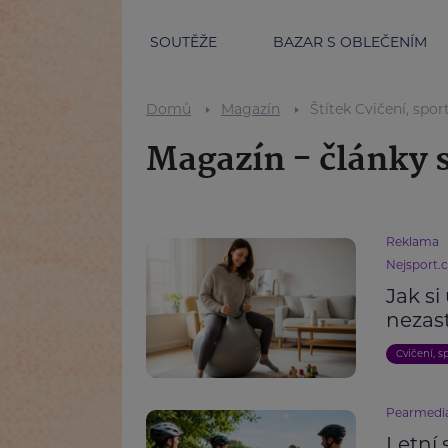
SOUTĚŽE
BAZAR S OBLEČENÍM
Domů
Magazín
Štítek Cvičení, spor
Magazín - články s
Reklama
Nejsport.
Jak si
nezas
Cvičení, s
Pearmedi
Letní 