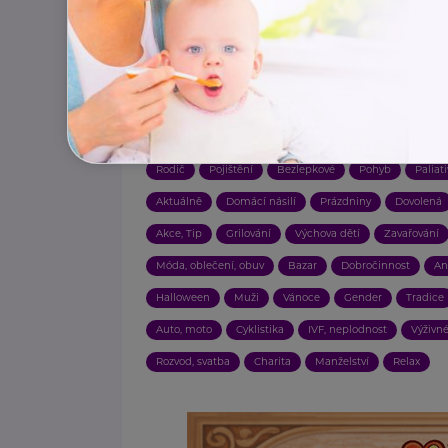
Zdraví
Zahrada
Výživa
Bezpečnost
Vzděl
Sociální služby
Finance
Příspěvky a dávky
Akt
Závislosti
Zajímavost
Technologie
Ekologie, u
Vztahy
Porod
Děti
Práce, zaměstnání
Do
Násilí
Hračky
Náhradní rodič, pěstoun, hostitel
Rodič
Pojištění
Bezlepkové
Pohyb
Paliat
Aktuálně
Domácí násilí
Prázdniny
Dovolená
Akce, Tip
Grilování
Výchova dětí
Zavařování
Móda, oblečení, obuv
Bazar
Dobročinnost
An
Halloween
Muži
Vánoce
Gender
Tradice
Auto, moto
Cyklistika
IVF, neplodnost
Výživn
Rozvod, svatba
Charita
Manželství
Relax