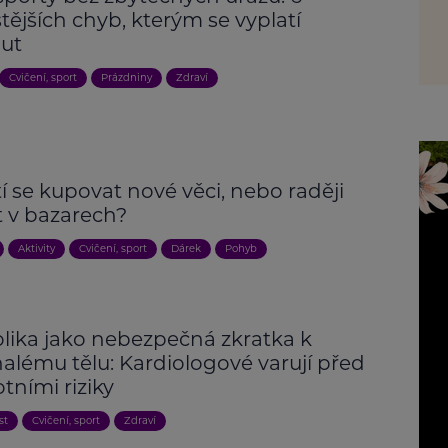
tějších chyb, kterým se vyplatí
ut
Cvičení, sport
Prázdniny
Zdraví
n
í se kupovat nové věci, nebo raději
t v bazarech?
Aktivity
Cvičení, sport
Dárek
Pohyb
lika jako nebezpečná zkratka k
alému tělu: Kardiologové varují před
tními riziky
st
Cvičení, sport
Zdraví