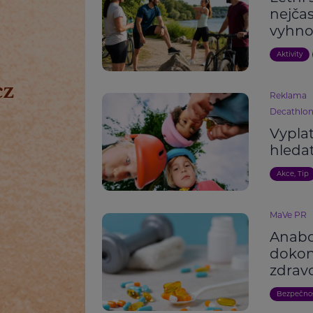
nejčas
vyhno
Aktivity
Reklama
Decathlo
Vyplat
hleda
Akce, Tip
MaVe PR
Anabo
dokon
zdravo
Bezpečno