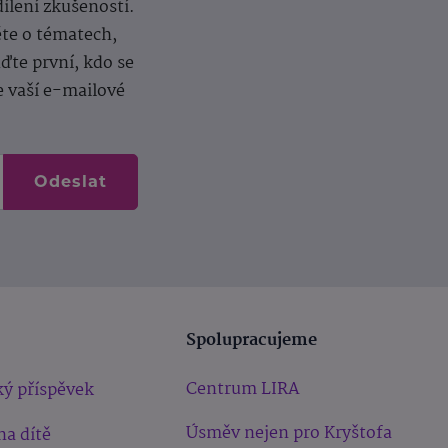
dílení zkušeností.
ěte o tématech,
te první, kdo se
e vaší e-mailové
Odeslat
Spolupracujeme
Centrum LIRA
ý příspěvek
Úsměv nejen pro Kryštofa
na dítě