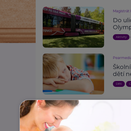
Magistrát
Do uli
Olymp
Aktivity
Pearmedi
Školní
dětí 
Děti
C
Štítky: