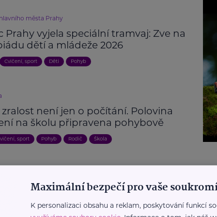
 hlavního města Prahy
c Prahy vyjela speciální tramvaj: Zve na
iádu dětí a mládeže 2026
Cvičení, sport
Děti
Pohyb
a
 zralost není jen o počítání. Polovina
není na školu připravena pohybově
vičení, sport
Pohyb
Rodič
Škola
Další články
Maximální bezpečí pro vaše soukromí
K personalizaci obsahu a reklam, poskytování funkcí so