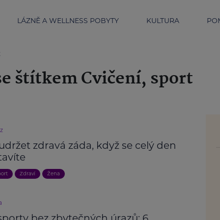
LÁZNĚ A WELLNESS POBYTY
KULTURA
POM
t
e štítkem Cvičení, sport
cz
 udržet zdravá záda, když se celý den
tavíte
port
Zdraví
Žena
a
sporty bez zbytečných úrazů: 6