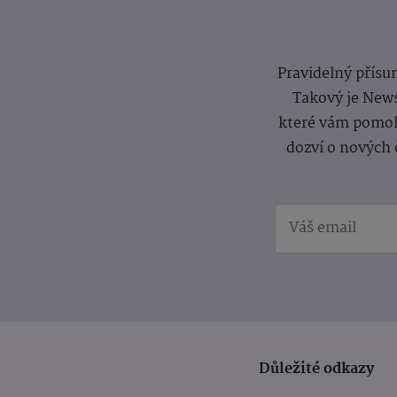
Pravidelný přísun
Takový je News
které vám pomoh
dozví o nových 
Důležité odkazy