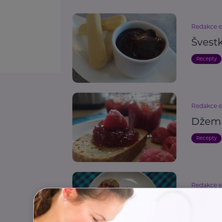
Redakce 
Švest
Recepty
Redakce 
Džem 
Recepty
Redakce 
Džem 
Recepty