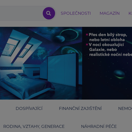
SPOLEČNOSTI
MAGAZÍN
K
DOSPÍVAJÍCÍ
FINANČNÍ ZAJIŠTĚNÍ
NEMOC
RODINA, VZTAHY, GENERACE
NÁHRADNÍ PÉČE