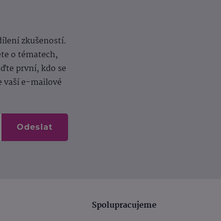
dílení zkušeností.
ěte o tématech,
te první, kdo se
e vaší e-mailové
Odeslat
Spolupracujeme