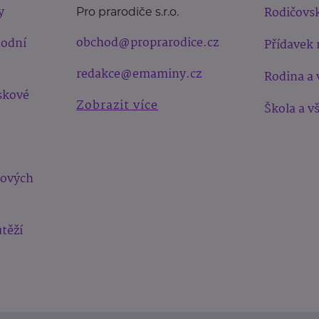
y
Rodičovsk
Pro prarodiče s.r.o.
obchod@proprarodice.cz
hodní
Přídavek 
redakce@emaminy.cz
Rodina a 
skové
Zobrazit více
Škola a v
bových
těží