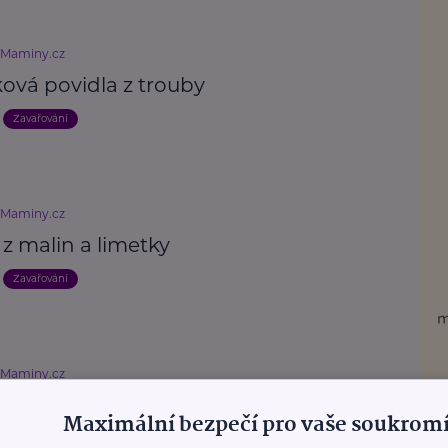
eMaminy.cz
ková povidla z trouby
Zavařování
eMaminy.cz
z malin a limetky
Zavařování
eMaminy.cz
z červeného rybízu
Maximální bezpečí pro vaše soukromí
Zavařování