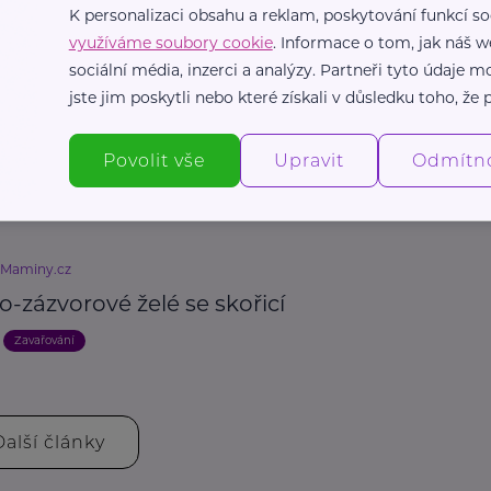
K personalizaci obsahu a reklam, poskytování funkcí so
využíváme soubory cookie
. Informace o tom, jak náš w
sociální média, inzerci a analýzy. Partneři tyto údaje
eMaminy.cz
jste jim poskytli nebo které získali v důsledku toho, že p
kový džem
Povolit vše
Upravit
Odmítn
Zavařování
eMaminy.cz
-zázvorové želé se skořicí
Zavařování
Další články