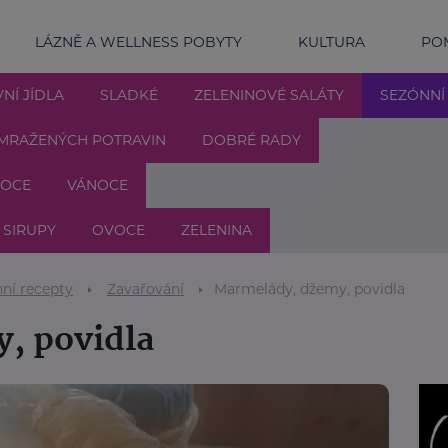
LÁZNĚ A WELLNESS POBYTY
KULTURA
POM
NÍ JÍDLA
SLADKÉ
ZELENINOVÉ SALÁTY
SEZÓNNÍ
MRAŽENÝCH POTRAVIN
DOBRÉ RADY
NOCE
VÁNOCE
 SIRUPY
OVOCE
ZELENINA
ní recepty
Zavařování
Marmelády, džemy, povidla
, povidla