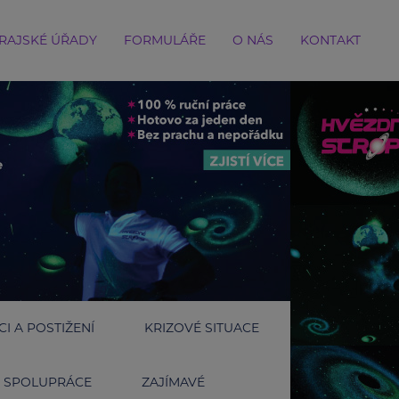
RAJSKÉ ÚŘADY
FORMULÁŘE
O NÁS
KONTAKT
I A POSTIŽENÍ
KRIZOVÉ SITUACE
SPOLUPRÁCE
ZAJÍMAVÉ