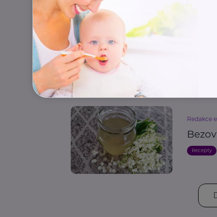
Redakce 
Borův
Recepty
Redakce 
Bezovo
Recepty