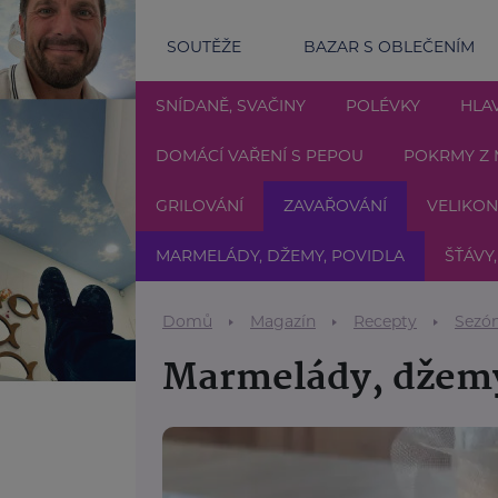
SOUTĚŽE
BAZAR S OBLEČENÍM
SNÍDANĚ, SVAČINY
POLÉVKY
HLAV
DOMÁCÍ VAŘENÍ S PEPOU
POKRMY Z 
GRILOVÁNÍ
ZAVAŘOVÁNÍ
VELIKO
MARMELÁDY, DŽEMY, POVIDLA
ŠŤÁVY,
Domů
Magazín
Recepty
Sezón
Marmelády, džemy