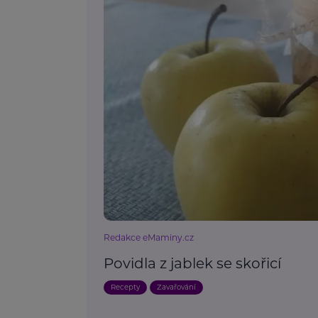
Redakce eMaminy.cz
Povidla z jablek se skořicí
Recepty
Zavařování