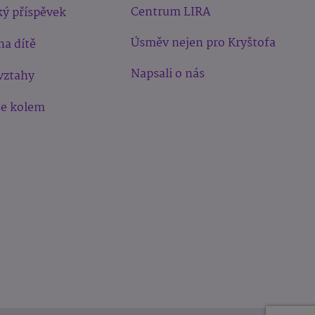
Centrum LIRA
ý příspěvek
Úsměv nejen pro Kryštofa
na dítě
Napsali o nás
vztahy
še kolem