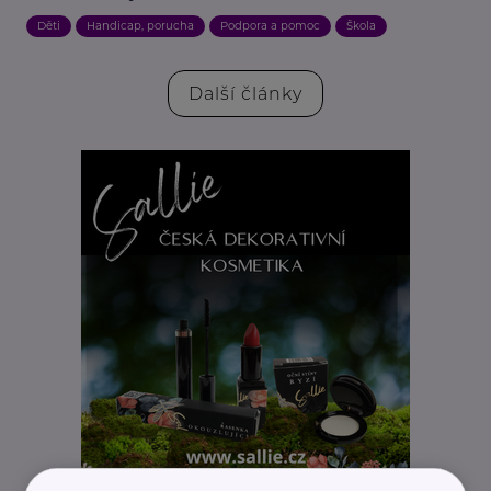
Děti
Handicap, porucha
Podpora a pomoc
Škola
Další články