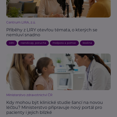
Centrum LIRA, z.ú.
Příběhy z LIRY otevřou témata, o kterých se
nemluví snadno
Děti
Handicap, porucha
Podpora a pomoc
Rodina
Ministerstvo zdravotnictví ČR
Kdy mohou být klinické studie šancí na novou
léčbu? Ministerstvo připravuje nový portál pro
pacienty i jejich blízké