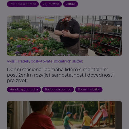
Podpora a pomoc
Zajímavost
Zdraví
Vyšší Hrádek, poskytovatel sociálních služeb
Denní stacionář pomáhá lidem s mentálním
postižením rozvíjet samostatnost i dovednosti
pro život
Handicap, porucha
Podpora a pomoc
Sociální služby