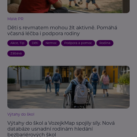
MaVe PR
Děti s revmatem mohou žít aktivně. Pomáhá
včasná léčba i podpora rodiny
Akce, Tip
Děti
Nemoc
Podpora a pomoc
Rodina
Zábava
Výtahy do škol
Výtahy do škol a VozejkMap spojily síly. Nová
databáze usnadní rodinám hledání
bezbariérových škol