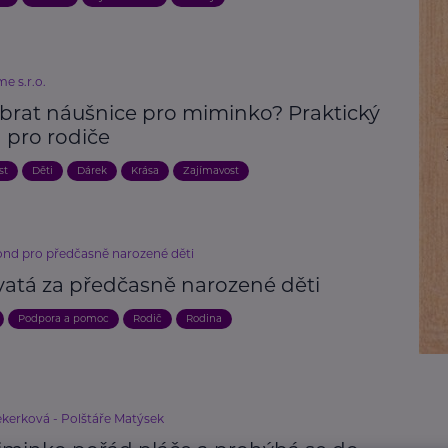
e s.r.o.
ybrat náušnice pro miminko? Praktický
 pro rodiče
st
Děti
Dárek
Krása
Zajímavost
ond pro předčasně narozené děti
vatá za předčasně narozené děti
Podpora a pomoc
Rodič
Rodina
ekerková - Polštáře Matýsek