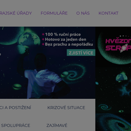
RAJSKÉ ÚŘADY
FORMULÁŘE
O NÁS
KONTAKT
I A POSTIŽENÍ
KRIZOVÉ SITUACE
SPOLUPRÁCE
ZAJÍMAVÉ