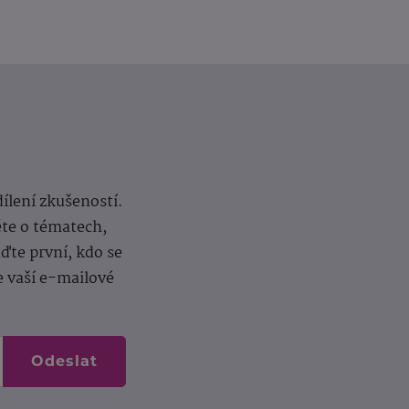
dílení zkušeností.
ěte o tématech,
te první, kdo se
e vaší e-mailové
Odeslat