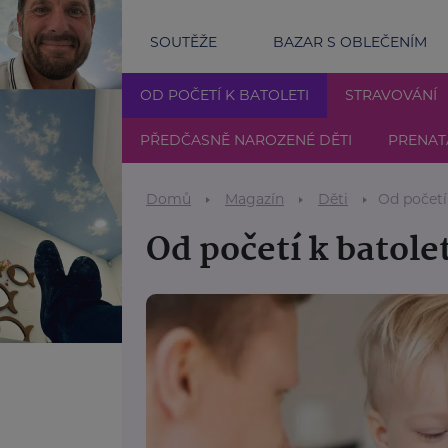
SOUTĚŽE
BAZAR S OBLEČENÍM
OD POČETÍ K BATOLETI
STRAVOVÁNÍ
PŘEDČASNĚ NAROZENÉ DĚTI
PRENAT
Domů
Magazín
Děti
Od početí 
Od početí k batole