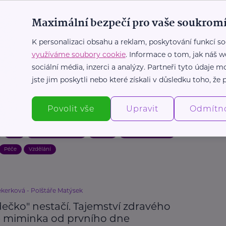
iminko pořád pláče a prohýbá se do
 Možná má svalovou hypertonii (a
Maximální bezpečí pro vaše soukromí
 je jednodušší, než si myslíš)
K personalizaci obsahu a reklam, poskytování funkcí so
st
Děti
Mateřství a rodičovství
Péče
Prevence, léčba
využíváme soubory cookie
. Informace o tom, jak náš w
Zajímavost
sociální média, inzerci a analýzy. Partneři tyto údaje
jste jim poskytli nebo které získali v důsledku toho, že p
ond pro předčasně narozené děti
ence Spolu silnější: Na péči nemusíte
Povolit vše
Upravit
Odmítn
ami
Děti
Handicap, porucha
Nemoc
Podpora a pomoc
Péče
Vzdělání
ekerková - Polštáře Matýsek
ečko" nestačí. Tajemství zdravého
e miminka od prvního dne