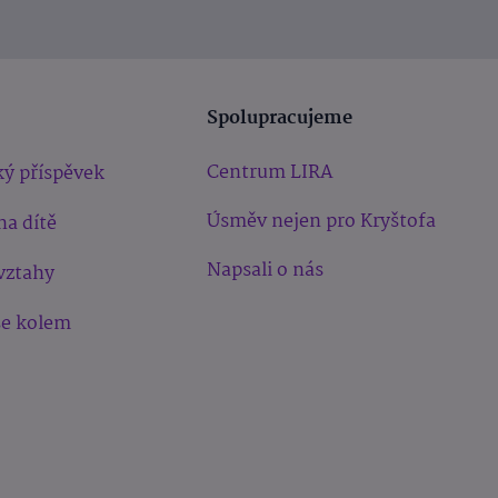
Spolupracujeme
Centrum LIRA
ý příspěvek
Úsměv nejen pro Kryštofa
na dítě
Napsali o nás
vztahy
še kolem