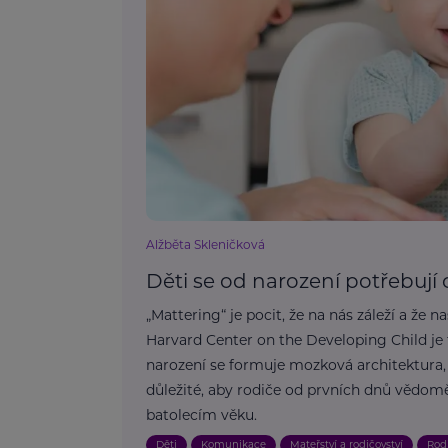
Alžběta Skleničková
Děti se od narození potřebují c
„Mattering“ je pocit, že na nás záleží a že
Harvard Center on the Developing Child je
narození se formuje mozková architektura,
důležité, aby rodiče od prvních dnů vědomě
batolecím věku.
Děti
Komunikace
Mateřství a rodičovství
Rod