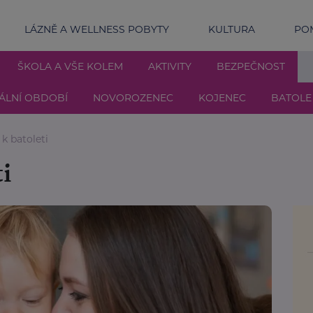
LÁZNĚ A WELLNESS POBYTY
KULTURA
POM
ŠKOLA A VŠE KOLEM
AKTIVITY
BEZPEČNOST
ÁLNÍ OBDOBÍ
NOVOROZENEC
KOJENEC
BATOLE
k batoleti
ti