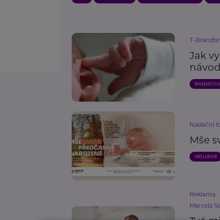
T-Brandtim
Jak v
návod
Bezpečno
Nadační f
Mše s
Aktuálně
Reklama
Marcela S