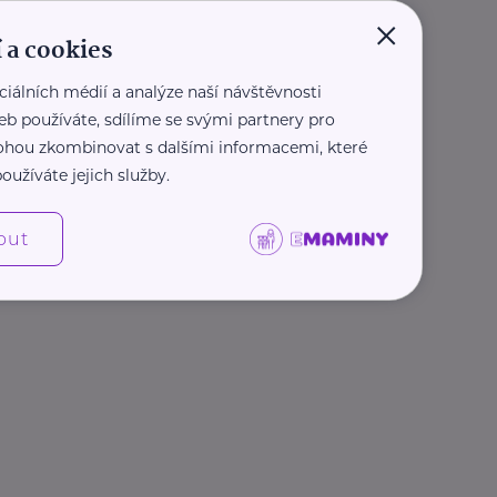
×
 a cookies
ciálních médií a analýze naší návštěvnosti
eb používáte, sdílíme se svými partnery pro
 mohou zkombinovat s dalšími informacemi, které
oužíváte jejich služby.
out