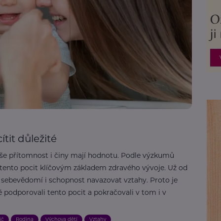
ítit důležité
 naše přítomnost i činy mají hodnotu. Podle výzkumů
 tento pocit klíčovým základem zdravého vývoje. Už od
 sebevědomí i schopnost navazovat vztahy. Proto je
 podporovali tento pocit a pokračovali v tom i v
ič
Rodina
Výchova dětí
Vztahy