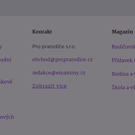
Kontakt
Magazín
y
Rodičovsk
Pro prarodiče s.r.o.
obchod@proprarodice.cz
hodní
Přídavek 
redakce@emaminy.cz
Rodina a 
skové
Zobrazit více
Škola a v
bových