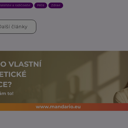
ateřství a rodičovství
Péče
Zdraví
Další články