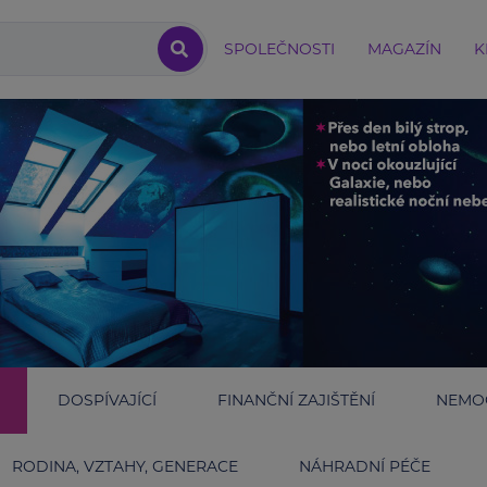
SPOLEČNOSTI
MAGAZÍN
K
DOSPÍVAJÍCÍ
FINANČNÍ ZAJIŠTĚNÍ
NEMOC
RODINA, VZTAHY, GENERACE
NÁHRADNÍ PÉČE