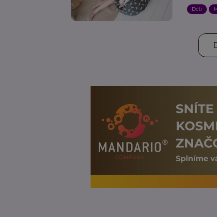
Děti
M