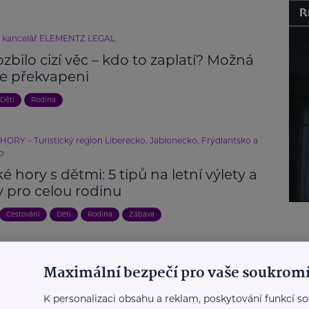
í kancelář ELEMENTZ LEGAL
ozbilo cizí věc – kdo to zaplatí? Možná
e překvapeni
Děti
Rodina
HORY – Turistický region Liberecko, Jablonecko, Frýdlantsko a
o
ké hory s dětmi: 5 tipů na letní výlety a
y pro celou rodinu
Cestování
Děti
Rodina
Zábava
Další články
Maximální bezpečí pro vaše soukromí
K personalizaci obsahu a reklam, poskytování funkcí so