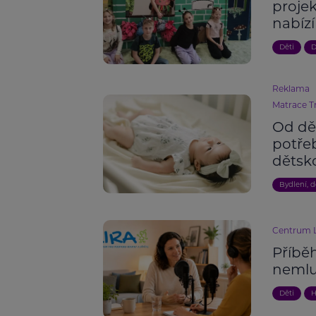
proje
nabízí
Děti
D
Reklama
Matrace T
Od dět
potřeb
dětsk
Bydlení, 
Centrum L
Příběh
nemlu
Děti
H