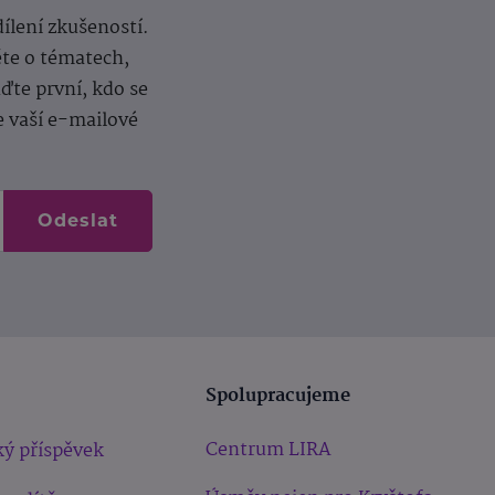
dílení zkušeností.
ěte o tématech,
te první, kdo se
e vaší e-mailové
Odeslat
Spolupracujeme
Centrum LIRA
ý příspěvek