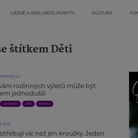
LÁZNĚ A WELLNESS POBYTY
KULTURA
POM
e štítkem Děti
eMaminy.cz
vání rodinných výletů může být
em jednodušší
Cestování
Děti
Rodina
ý kraj
otřebují víc než jen kroužky. Jeden