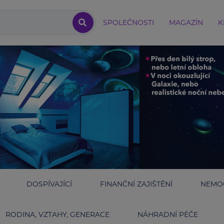
SPOLEČNOSTI
MAGAZÍN
K
DOSPÍVAJÍCÍ
FINANČNÍ ZAJIŠTĚNÍ
NEMOC
RODINA, VZTAHY, GENERACE
NÁHRADNÍ PÉČE