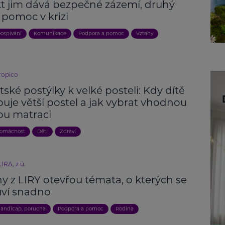
kt jim dává bezpečné zázemí, druhý
 pomoc v krizi
ospívání
Komunikace
Podpora a pomoc
Vztahy
ropico
ské postýlky k velké posteli: Kdy dítě
uje větší postel a jak vybrat vhodnou
ou matraci
domácnost
Děti
Zdraví
IRA, z.ú.
y z LIRY otevřou témata, o kterých se
ví snadno
andicap, porucha
Podpora a pomoc
Rodina