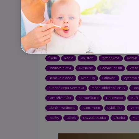
Štítky:
Zdraví
Zahrada
Výživa
Bezpečnost
Vzděl
Sociální služby
Finance
Příspěvky a dávky
Akt
Závislosti
Zajímavost
Technologie
Ekologie, u
Vztahy
Porod
Práce, zaměstnání
Dotace
Hračky
Náhradní rodič, pěstoun, hostitel
Cvičení,
Škola
Rodič
Pojištění
Bezlepkové
Pohyb
Dobrovolnictví
Aktuálně
Domácí násilí
Prázd
Babička a děda
Akce, Tip
Grilování
Výchova d
Kuchař Pepa Nemrava
Móda, oblečení, obuv
Baz
Samoživitel/ka
Komunikace
Halloween
Muži
Lázně a wellness
Auto, moto
Cyklistika
IVF, 
Reality
Dárek
Rozvod, svatba
Charita
Man