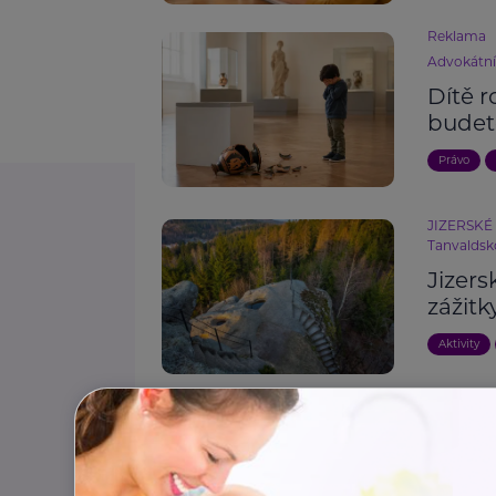
Reklama
Advokátn
Dítě r
budet
Právo
JIZERSKÉ 
Tanvaldsk
Jizers
zážitk
Aktivity