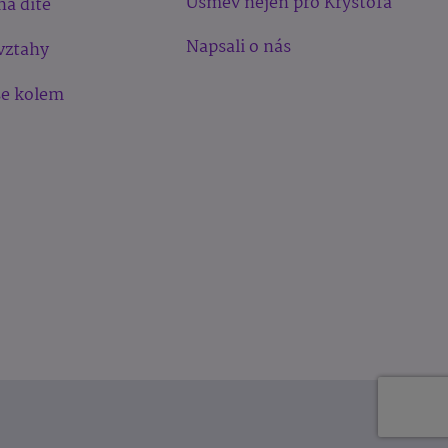
Úsměv nejen pro Kryštofa
na dítě
Napsali o nás
vztahy
še kolem