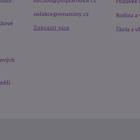
obchod@proprarodice.cz
hodní
Přídavek 
redakce@emaminy.cz
Rodina a 
skové
Zobrazit více
Škola a v
bových
těží