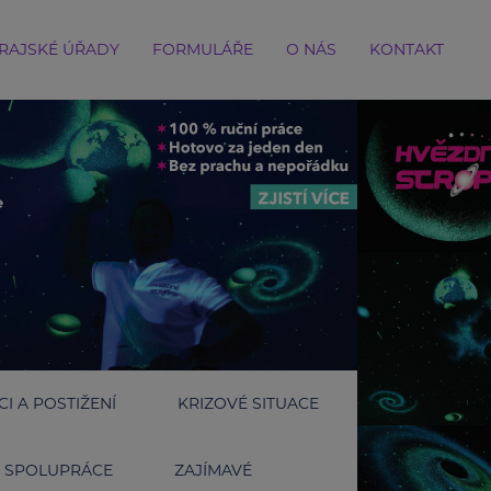
RAJSKÉ ÚŘADY
FORMULÁŘE
O NÁS
KONTAKT
I A POSTIŽENÍ
KRIZOVÉ SITUACE
SPOLUPRÁCE
ZAJÍMAVÉ