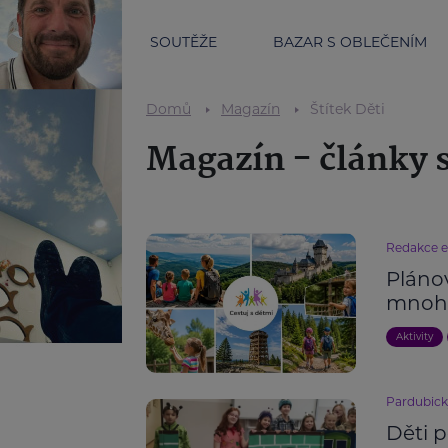
SOUTĚŽE
BAZAR S OBLEČENÍM
Domů
Magazín
Štítek Děti
Magazín - články s
Redakce 
Pláno
mnoh
Aktivity
Pardubick
Děti p