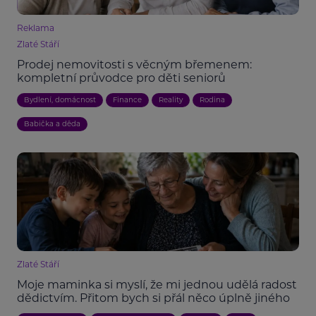
Reklama
Zlaté Stáří
Prodej nemovitosti s věcným břemenem:
kompletní průvodce pro děti seniorů
Bydlení, domácnost
Finance
Reality
Rodina
Babička a děda
Zlaté Stáří
Moje maminka si myslí, že mi jednou udělá radost
dědictvím. Přitom bych si přál něco úplně jiného