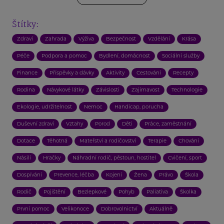
Štítky:
Zdraví
Zahrada
Výživa
Bezpečnost
Vzdělání
Krása
Péče
Podpora a pomoc
Bydlení, domácnost
Sociální služby
Finance
Příspěvky a dávky
Aktivity
Cestování
Recepty
Rodina
Návykové látky
Závislosti
Zajímavost
Technologie
Ekologie, udržitelnost
Nemoc
Handicap, porucha
Duševní zdraví
Vztahy
Porod
Děti
Práce, zaměstnání
Dotace
Těhotná
Mateřství a rodičovství
Terapie
Chování
Násilí
Hračky
Náhradní rodič, pěstoun, hostitel
Cvičení, sport
Dospívání
Prevence, léčba
Kojení
Žena
Právo
Škola
Rodič
Pojištění
Bezlepkové
Pohyb
Paliativa
Školka
První pomoc
Velikonoce
Dobrovolnictví
Aktuálně