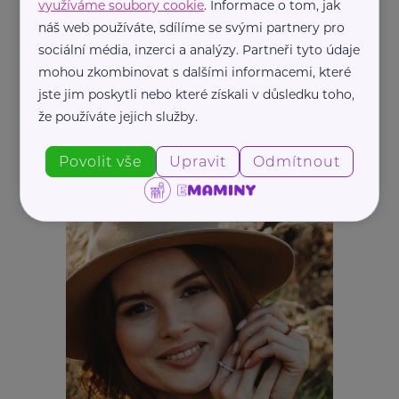
využíváme soubory cookie
. Informace o tom, jak
náš web používáte, sdílíme se svými partnery pro
sociální média, inzerci a analýzy. Partneři tyto údaje
mohou zkombinovat s dalšími informacemi, které
jste jim poskytli nebo které získali v důsledku toho,
že používáte jejich služby.
Povolit vše
Upravit
Odmítnout
REKLAMA