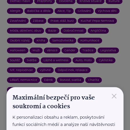
Domácí násilí
Prázdniny
Dovolená
Krizová situace
Kultura
Alergie
Babička a děda
Akce, Tip
Grilování
Výchova dětí
Zavařování
Zábava
Praxe, stáž, kurz
Kuchař Pepa Nemrava
Móda, oblečení, obuv
Bazar
Dobročinnost
Angličtina
Osobní rozvoj
Kniha
Samoživitel/ka
Komunikace
Halloween
Muži
Vánoce
Gender
Tradice
Legislativa
Soutěž
Svatba
Lázně a wellness
Auto, moto
Cyklistika
IVF, neplodnost
Výživné
Odpočinek, relaxace
Lékaři, nemocnice
Dárek
Rozvod, svatba
Charita
×
Manželství
Relax
Maximální bezpečí pro vaše
soukromí a cookies
K personalizaci obsahu a reklam, poskytování
funkcí sociálních médií a analýze naší návštěvnosti