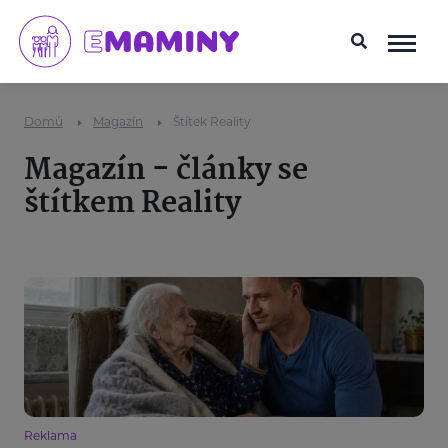
Domů
Magazín
Štítek Reality
Magazín - články se
štítkem Reality
Reklama