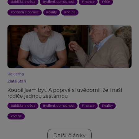
Babička a děda
Bydlení, domácnost
Finance
Péče
Podpora a pomoc
Reality
Rodina
Reklama
Zlaté Stáří
Koupil jsem byt. A poprvé si uvědomil, že i naši
rodiče jednou zestárnou
Babička a děda
Bydlení, domácnost
Finance
Reality
Rodina
Další články