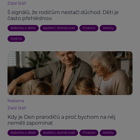
Zlaté Stáří
5 signálů, že rodičům nestačí důchod. Děti je
často přehlédnou
Babička a děda
Bydlení, domácnost
Finance
Reality
Rodina
Reklama
Zlaté Stáří
Kdy je Den prarodičů a proč bychom na něj
neměli zapomínat
Babička a děda
Bydlení, domácnost
Finance
Reality