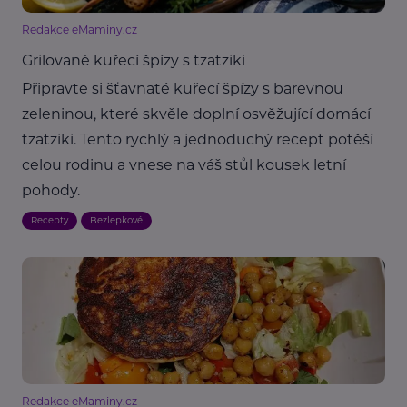
Redakce eMaminy.cz
Grilované kuřecí špízy s tzatziki
Připravte si šťavnaté kuřecí špízy s barevnou
zeleninou, které skvěle doplní osvěžující domácí
tzatziki. Tento rychlý a jednoduchý recept potěší
celou rodinu a vnese na váš stůl kousek letní
pohody.
Recepty
Bezlepkové
Redakce eMaminy.cz