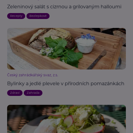
Zeleninový salát s cizrnou a grilovaným halloumi
Recepty
Bezlepkové
Český zahrádkářský svaz, z.s.
Bylinky a jedlé plevele v přírodních pomazánkách
Zdraví
Zahrada