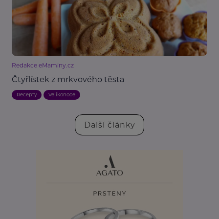
Redakce eMaminy.cz
Čtyřlístek z mrkvového těsta
Recepty
Velikonoce
Další články