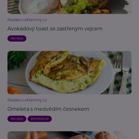
Redakce eMaminy.cz
Avokádový toast se zastřeným vejcem
Recepty
Redakce eMaminy.cz
Omeleta s medvědím česnekem
Recepty
Bezlepkové