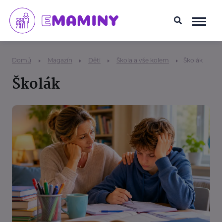
Domů
Magazín
Děti
Škola a vše kolem
Školák
Školák