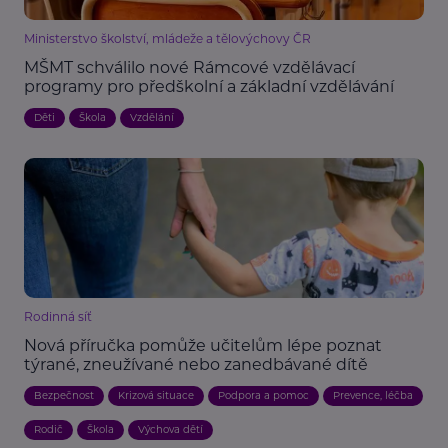
Ministerstvo školství, mládeže a tělovýchovy ČR
MŠMT schválilo nové Rámcové vzdělávací
programy pro předškolní a základní vzdělávání
Děti
Škola
Vzdělání
Rodinná síť
Nová příručka pomůže učitelům lépe poznat
týrané, zneužívané nebo zanedbávané dítě
Bezpečnost
Krizová situace
Podpora a pomoc
Prevence, léčba
Rodič
Škola
Výchova dětí