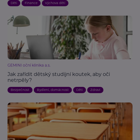
Děti
Finance
Výchova dětí
GEMINI oční klinika a.s.
Jak zařídit dětský studijní koutek, aby oči
netrpěly?
Bezpečnost
Bydlení, domácnost
Děti
Zdraví