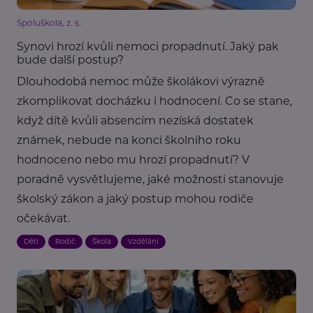
Spoluškola, z. s.
Synovi hrozí kvůli nemoci propadnutí. Jaký pak
bude další postup?
Dlouhodobá nemoc může školákovi výrazně
zkomplikovat docházku i hodnocení. Co se stane,
když dítě kvůli absencím nezíská dostatek
známek, nebude na konci školního roku
hodnoceno nebo mu hrozí propadnutí? V
poradně vysvětlujeme, jaké možnosti stanovuje
školský zákon a jaký postup mohou rodiče
očekávat.
Děti
Rodič
Škola
Vzdělání