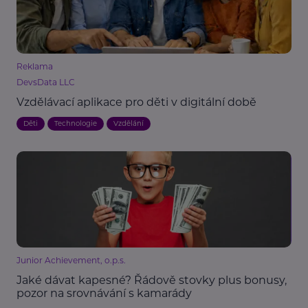
Reklama
DevsData LLC
Vzdělávací aplikace pro děti v digitální době
Děti
Technologie
Vzdělání
Junior Achievement, o.p.s.
Jaké dávat kapesné? Řádově stovky plus bonusy,
pozor na srovnávání s kamarády