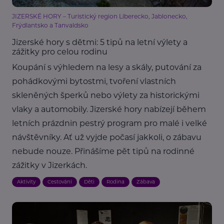
JIZERSKÉ HORY – Turistický region Liberecko, Jablonecko,
Frýdlantsko a Tanvaldsko
Jizerské hory s dětmi: 5 tipů na letní výlety a
zážitky pro celou rodinu
Koupání s výhledem na lesy a skály, putování za
pohádkovými bytostmi, tvoření vlastních
skleněných šperků nebo výlety za historickými
vlaky a automobily. Jizerské hory nabízejí během
letních prázdnin pestrý program pro malé i velké
návštěvníky. Ať už vyjde počasí jakkoli, o zábavu
nebude nouze. Přinášíme pět tipů na rodinné
zážitky v Jizerkách.
Aktivity
Cestování
Děti
Rodina
Zábava