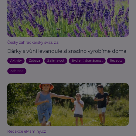
Český zahrádkářský svaz, z.s.
Dárky s vůní levandule si snadno vyrobíme doma
Aktivity
Zábava
Zajímavost
Bydlení, domácnost
Recepty
Zahrada
Redakce eMaminy.cz