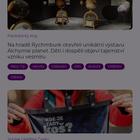
Pardubický kraj
Na hradě Rychmburk otevřeli unikátní výstavu
Alchymie planet. Děti i dospělí objeví tajemství
vzniku vesmíru
Akce, Tip
Aktivity
Cestování
Děti
Kultura
Vzdělání
Zábava
Spolek Ukliďme Česko