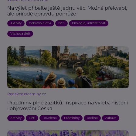
Na výlet přibalte ještě jednu věc. Možná překvapí,
ale přírodě opravdu pomůže
Aktivity
Dobrovolnictví
Děti
Ekologie, udržitelnost
Výchova dětí
Redakce eMaminy.cz
Prázdniny plné zážitků. Inspirace na výlety, historii
i objevování Česka
Aktivity
Děti
Dovolená
Prázdniny
Rodina
Zábava