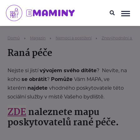
Domů
Magazín
Nemoci a postižení
Znevýhodnění a han
Raná péče
Nejste si jistí
vývojem svého dítěte
? Nevíte, na
koho
se obrátit
?
Pomůže
Vám MAPA, ve
kterém
najdete
vhodného poskytovatele této
sociální služby v místě Vašeho bydliště.
ZDE
naleznete mapu
poskytovatelů rané péče.