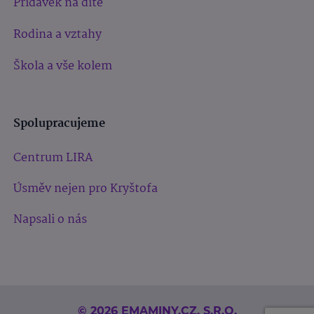
Přídavek na dítě
Rodina a vztahy
Škola a vše kolem
Spolupracujeme
Centrum LIRA
Úsměv nejen pro Kryštofa
Napsali o nás
© 2026 EMAMINY.CZ, S.R.O.