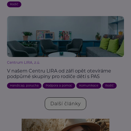
Rodič
Centrum LIRA, z.ú.
V našem Centru LIRA od září opět otevíráme
podpůrné skupiny pro rodiče dětí s PAS
Handicap, porucha
Podpora a pomoc
Komunikace
Rodič
Další články