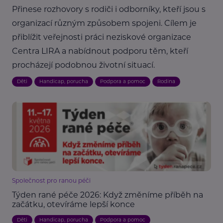
Přinese rozhovory s rodiči i odborníky, kteří jsou s
organizací různým způsobem spojeni. Cílem je
přiblížit veřejnosti práci neziskové organizace
Centra LIRA a nabídnout podporu těm, kteří
procházejí podobnou životní situací.
Děti
Handicap, porucha
Podpora a pomoc
Rodina
Společnost pro ranou péči
Týden rané péče 2026: Když změníme příběh na
začátku, otevíráme lepší konce
Děti
Handicap, porucha
Podpora a pomoc