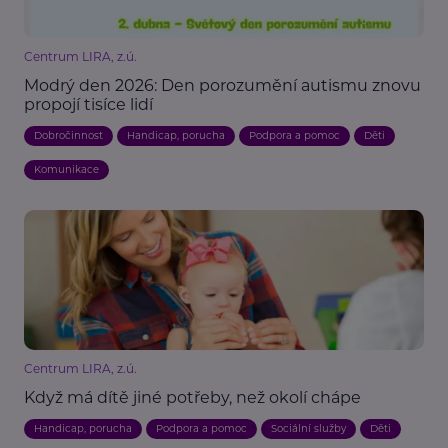
Centrum LIRA, z.ú.
Modrý den 2026: Den porozumění autismu znovu
propojí tisíce lidí
Dobročinnost
Handicap, porucha
Podpora a pomoc
Děti
Komunikace
Centrum LIRA, z.ú.
Když má dítě jiné potřeby, než okolí chápe
Handicap, porucha
Podpora a pomoc
Sociální služby
Děti