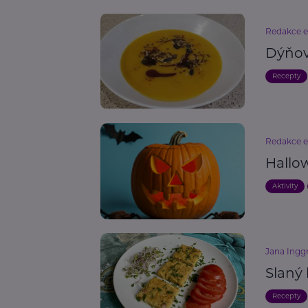
Redakce 
Dýňov
Recepty
Redakce 
Hallow
Aktivity
Jana Ingg
Slaný 
Recepty