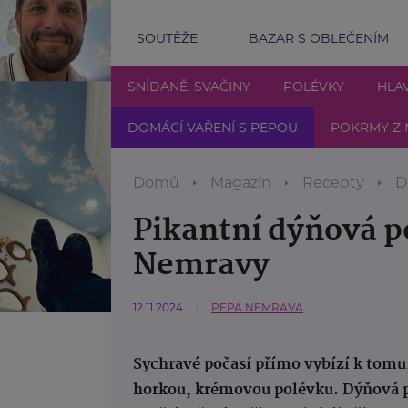
SOUTĚŽE
BAZAR S OBLEČENÍM
SNÍDANĚ, SVAČINY
POLÉVKY
HLAV
DOMÁCÍ VAŘENÍ S PEPOU
POKRMY Z 
Domů
Magazín
Recepty
D
Pikantní dýňová p
Nemravy
12.11.2024
PEPA NEMRAVA
Sychravé počasí přímo vybízí k tomu
horkou, krémovou polévku. Dýňová pol