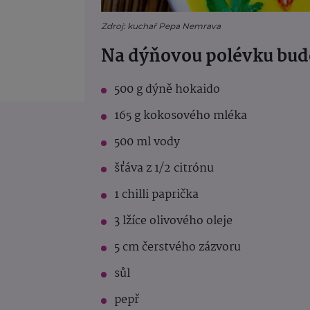
Zdroj: kuchař Pepa Nemrava
Na dýňovou polévku bud
500 g dýně hokaido
165 g kokosového mléka
500 ml vody
šťáva z 1⁄2 citrónu
1 chilli paprička
3 lžíce olivového oleje
5 cm čerstvého zázvoru
sůl
pepř