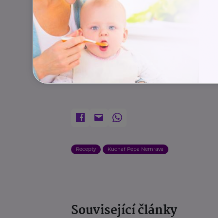
Dobrou chuť!
Zdroj:
kuchař Pepa Nemrava
Recepty
Kuchař Pepa Nemrava
Související články