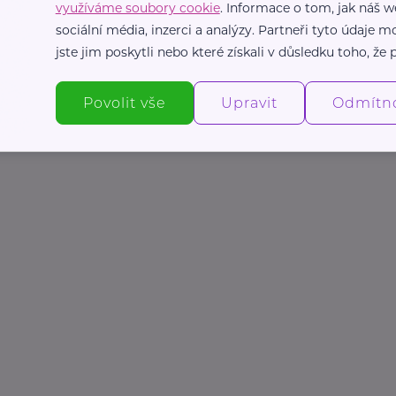
využíváme soubory cookie
. Informace o tom, jak náš w
sociální média, inzerci a analýzy. Partneři tyto údaje
jste jim poskytli nebo které získali v důsledku toho, že p
Povolit vše
Upravit
Odmítn