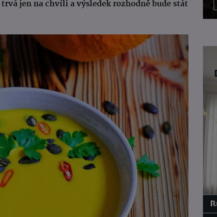
va trvá jen na chvíli a výsledek rozhodně bude stát