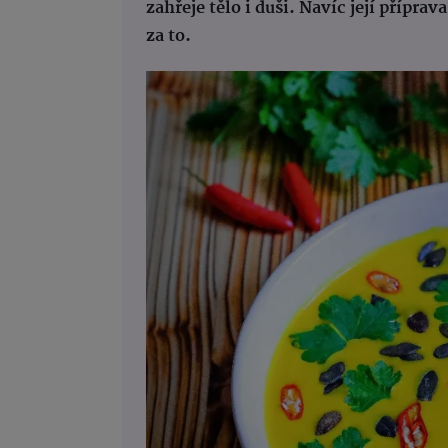
zahřeje tělo i duši. Navíc její přípra
za to.