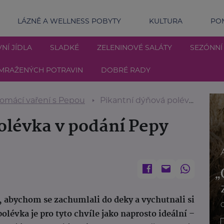
LÁZNĚ A WELLNESS POBYTY
KULTURA
POM
NÍ JÍDLA
SLADKÉ
ZELENINOVÉ SALÁTY
SEZÓNNÍ
MRAŽENÝCH POTRAVIN
DOBRÉ RADY
omácí vaření s Pepou
Pikantní dýňová polévka v podání Pepy Nemravy
olévka v podání Pepy
, abychom se zachumlali do deky a vychutnali si
évka je pro tyto chvíle jako naprosto ideální –