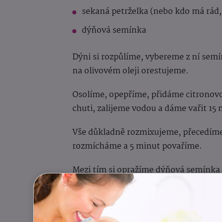
sekaná petrželka (nebo kdo má rád,
dýňová semínka
Dýni si rozpůlíme, vybereme z ní sem
na olivovém oleji orestujeme.
Osolíme, opepříme, přidáme citronovou
chuti, zalijeme vodou a dáme vařit 15 
Vše důkladně rozmixujeme, přecedíme
rozmícháme a 5 minut povaříme.
Mezi tím si opražíme dýňová semínka 
Na talíři ozdobíme dýňovými opražený
papričkou.