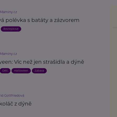
eMaminy.cz
á polévka s batáty a zázvorem
Bezlepkové
eMaminy.cz
een: Víc než jen strašidla a dýně
Děti
Halloween
Zábava
rid Gottfriedová
koláč z dýně