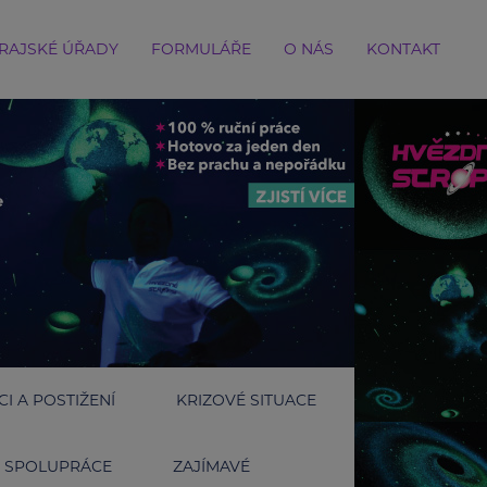
RAJSKÉ ÚŘADY
FORMULÁŘE
O NÁS
KONTAKT
I A POSTIŽENÍ
KRIZOVÉ SITUACE
SPOLUPRÁCE
ZAJÍMAVÉ