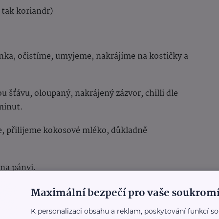
 tak koriandr)
ínka, očistíme, umyjeme, nakrájíme na kostičky a
 šťávu, oloupaný, nakrájený zázvor, chilli dle
minut.
, přilijeme kokosové mléko, důkladně
na pánvi.
Maximální bezpečí pro vaše soukromí
mi semínky, petrželkou a nasekanou chilli
K personalizaci obsahu a reklam, poskytování funkcí so