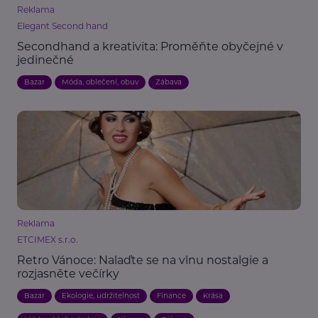
Reklama
Elegant Second hand
Secondhand a kreativita: Proměňte obyčejné v
jedinečné
Bazar
Móda, oblečení, obuv
Zábava
Reklama
ETCIMEX s.r.o.
Retro Vánoce: Nalaďte se na vlnu nostalgie a
rozjasněte večírky
Bazar
Ekologie, udržitelnost
Finance
Krása