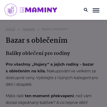
Domů
Magazín
Bazar s oblečením
Bazar s oblečením
Balíky oblečení pro rodiny
Pro všechny „Hujery“ a jejich rodiny - bazar
s oblečením na kila.
Nakupování ve velkém za
dostupné ceny. Vybírejte z různých kategorií pro
děti i dospělé.
Máte rádi
ten
moment překvapení
, než vám
dorazí objednaný balíček? A co teprve děti!