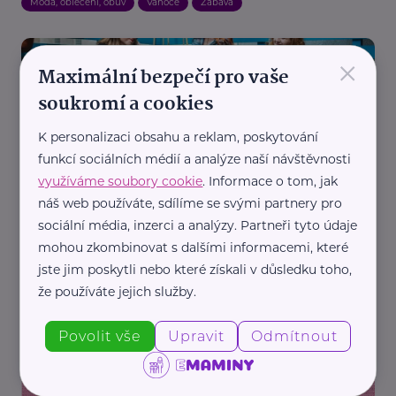
Móda, oblečení, obuv
Vánoce
Zábava
×
Maximální bezpečí pro vaše
soukromí a cookies
K personalizaci obsahu a reklam, poskytování
funkcí sociálních médií a analýze naší návštěvnosti
Redakce eMaminy.cz
využíváme soubory cookie
. Informace o tom, jak
náš web používáte, sdílíme se svými partnery pro
Jak se liší motivace k nakupování v second handu
mezi generacemi
sociální média, inzerci a analýzy. Partneři tyto údaje
mohou zkombinovat s dalšími informacemi, které
Bazar
Ekologie, udržitelnost
Finance
Móda, oblečení, obuv
jste jim poskytli nebo které získali v důsledku toho,
Zajímavost
že používáte jejich služby.
Povolit vše
Upravit
Odmítnout