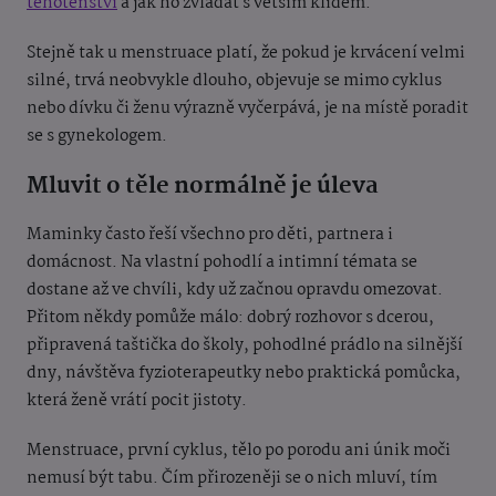
těhotenství
a jak ho zvládat s větším klidem.
Stejně tak u menstruace platí, že pokud je krvácení velmi
silné, trvá neobvykle dlouho, objevuje se mimo cyklus
nebo dívku či ženu výrazně vyčerpává, je na místě poradit
se s gynekologem.
Mluvit o těle normálně je úleva
Maminky často řeší všechno pro děti, partnera i
domácnost. Na vlastní pohodlí a intimní témata se
dostane až ve chvíli, kdy už začnou opravdu omezovat.
Přitom někdy pomůže málo: dobrý rozhovor s dcerou,
připravená taštička do školy, pohodlné prádlo na silnější
dny, návštěva fyzioterapeutky nebo praktická pomůcka,
která ženě vrátí pocit jistoty.
Menstruace, první cyklus, tělo po porodu ani únik moči
nemusí být tabu. Čím přirozeněji se o nich mluví, tím