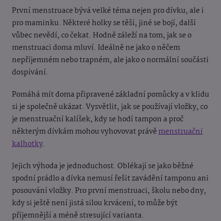
První menstruace bývá velké téma nejen pro dívku, ale i
pro maminku. Některé holky se těší, jiné se bojí, další
vůbec nevědí, co čekat. Hodně záleží na tom, jak se o
menstruaci doma mluví. Ideálně ne jako o něčem
nepříjemném nebo trapném, ale jako o normální součásti
dospívání.
Pomáhá mít doma připravené základní pomůcky a v klidu
si je společně ukázat. Vysvětlit, jak se používají vložky, co
je menstruační kalíšek, kdy se hodí tampon a proč
některým dívkám mohou vyhovovat právě
menstruační
kalhotky
.
Jejich výhoda je jednoduchost. Oblékají se jako běžné
spodní prádlo a dívka nemusí řešit zavádění tamponu ani
posouvání vložky. Pro první menstruaci, školu nebo dny,
kdy si ještě není jistá silou krvácení, to může být
příjemnější a méně stresující varianta.