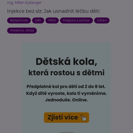
Ing. Milan Eyberger
Injekce bez slz: Jak usnadnit léčbu dětí
Bezpečnost
Děti
Péče
Podpora a pomoc
Zdraví
Prevence, léčba