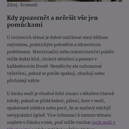
Zdroj: Ecomodi
Kdy zpozornět a neřešit vše jen
pomůckami
U intimních témat je dobré rozlišovat mezi běžnou
nejistotou, praktickým pohodlím a zdravotním
problémem. Menstruační nebo inkontinenční prádlo
může dodat klid, chránit oblečení a pomoct v
každodenním životě. Nemělo by ale nahrazovat
vyšetření, pokud se potíže opakují, zhoršují nebo
přicházejí náhle.
U úniku moči je vhodné řešit situaci s lékařem hlavně
tehdy, pokud se přidá bolest, pálení, krev v moči,
opakované infekce nebo pocit, že se močový měchýř
nevyprázdní úplně. Více informací k tomuto tématu
najdete v článku o tom, proč může vznikat
únik moči v