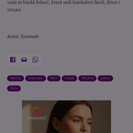
snáz se hledá řešení, které sedí konkrétní ženě, dívce i
situaci.
Autor: Ecomodi
Aktivity
Dospívání
Péče
Pohyb
Těhotná
Zdraví
Žena