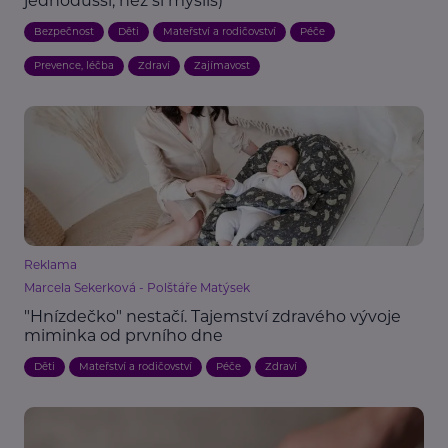
jednodušší, než si myslíš)
Bezpečnost
Děti
Mateřství a rodičovství
Péče
Prevence, léčba
Zdraví
Zajímavost
Reklama
Marcela Sekerková - Polštáře Matýsek
"Hnízdečko" nestačí. Tajemství zdravého vývoje
miminka od prvního dne
Děti
Mateřství a rodičovství
Péče
Zdraví