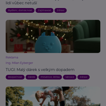
lidí vůbec netuší
Bydlení, domácnost
Zajímavost
Zdraví
Reklama
Ing. Milan Eyberger
TUGI: Malý dárek s velkým dopadem
Bezpečnost
Dárek
Prevence, léčba
Vánoce
Zdraví