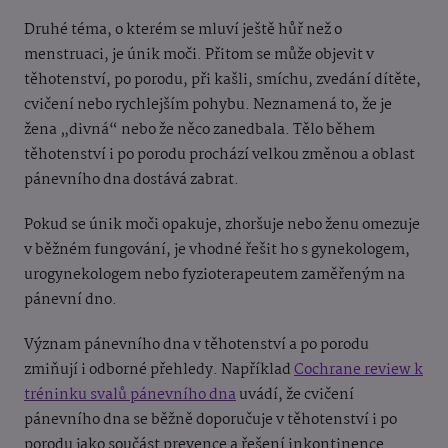
Druhé téma, o kterém se mluví ještě hůř než o
menstruaci, je únik moči. Přitom se může objevit v
těhotenství, po porodu, při kašli, smíchu, zvedání dítěte,
cvičení nebo rychlejším pohybu. Neznamená to, že je
žena „divná“ nebo že něco zanedbala. Tělo během
těhotenství i po porodu prochází velkou změnou a oblast
pánevního dna dostává zabrat.
Pokud se únik moči opakuje, zhoršuje nebo ženu omezuje
v běžném fungování, je vhodné řešit ho s gynekologem,
urogynekologem nebo fyzioterapeutem zaměřeným na
pánevní dno.
Význam pánevního dna v těhotenství a po porodu
zmiňují i odborné přehledy. Například
Cochrane review k
tréninku svalů pánevního dna
uvádí, že cvičení
pánevního dna se běžně doporučuje v těhotenství i po
porodu jako součást prevence a řešení inkontinence.