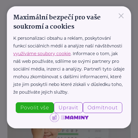
×
Maximální bezpečí pro vaše
Další články
soukromí a cookies
K personalizaci obsahu a reklam, poskytování
funkcí sociálních médií a analýze naší návštěvnosti
využíváme soubory cookie
. Informace o tom, jak
náš web používáte, sdílíme se svými partnery pro
sociální média, inzerci a analýzy. Partneři tyto údaje
mohou zkombinovat s dalšími informacemi, které
Reklama
jste jim poskytli nebo které získali v důsledku toho,
Sidas
že používáte jejich služby.
Gel ve vložkách do bot? Ano, ale nepřehánějte to!
Akce, Tip
Cvičení, sport
Zdraví
Povolit vše
Upravit
Odmítnout