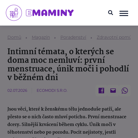
Domů
Magazín
Poradenství
Zdravotní pomůck
Intimní témata, o kterých se
doma moc nemluví: první
menstruace, únik moči i pohodlí
v běžném dni
02.07.2026
ECOMODI S.R.O.
Jsou věci, které k ženskému tělu jednoduše patří, ale
přesto se o nich často mluví potichu. První menstruace
dcery. Silnější krvácení během cyklu. Únik moči v
těhotenství nebo po porodu. Pocit nejistoty, jestli