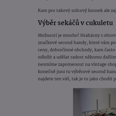
Kam pro takový srdcový kousek ale zaj
Výběr sekáčů v cukuletu
Možností je mnoho! Hrabárny s obrovs
značkové second handy, které vám po
ceny, dobročinné obchody, kam čast
odložit a udělat radost někomu další
nesmíme zapomenout na vintage shope/
konečně jsou tu výběrové second handy,
najdete ten váš, tak je to jako chodit