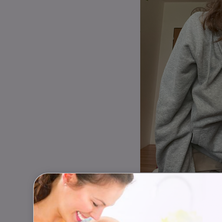
Tenhle kousek jsem naposle
Z obyčejného kapesníku se sta
Přesně něco tako