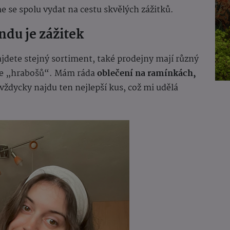
me se spolu vydat na cestu skvělých zážitků.
du je zážitek
jdete stejný sortiment, také prodejny mají různý
upce „hrabošů“. Mám ráda
oblečení na ramínkách,
vždycky najdu ten nejlepší kus, což mi udělá