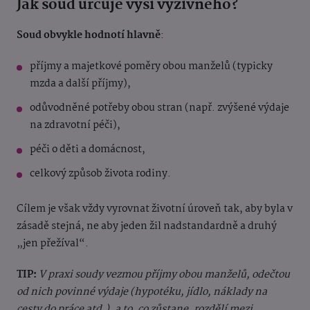
Jak soud určuje výši výživného?
Soud obvykle hodnotí hlavně
:
příjmy a majetkové poměry obou manželů (typicky
mzda a další příjmy),
odůvodněné potřeby obou stran (např. zvýšené výdaje
na zdravotní péči),
péči o děti a domácnost,
celkový způsob života rodiny.
Cílem je však vždy vyrovnat životní úroveň tak, aby byla v
zásadě stejná, ne aby jeden žil nadstandardně a druhý
„jen přežíval“.
TIP:
V praxi soudy vezmou příjmy obou manželů, odečtou
od nich povinné výdaje (hypotéku, jídlo, náklady na
cesty do práce atd.), a to, co zůstane, rozdělí mezi