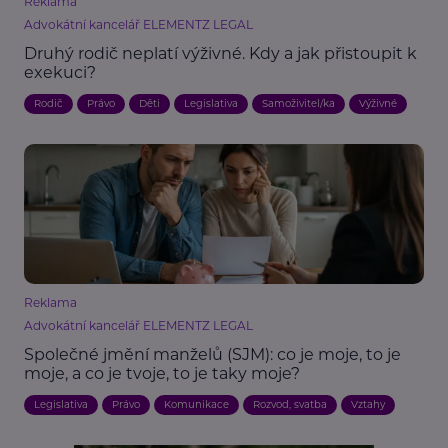
Reklama
Advokátní kancelář ELEMENTZ LEGAL
Druhý rodič neplatí výživné. Kdy a jak přistoupit k
exekuci?
Rodič
Právo
Děti
Legislativa
Samoživitel/ka
Výživné
Reklama
Advokátní kancelář ELEMENTZ LEGAL
Společné jmění manželů (SJM): co je moje, to je
moje, a co je tvoje, to je taky moje?
Legislativa
Právo
Komunikace
Rozvod, svatba
Vztahy