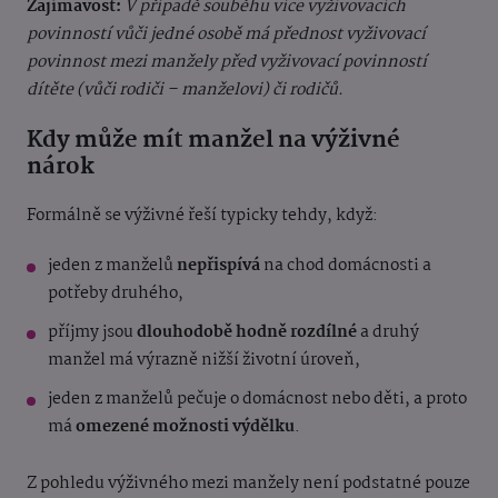
Zajímavost:
V případě souběhu více vyživovacích
povinností vůči jedné osobě má přednost vyživovací
povinnost mezi manžely před vyživovací povinností
dítěte (vůči rodiči – manželovi) či rodičů.
Kdy může mít manžel na výživné
nárok
Formálně se výživné řeší typicky tehdy, když:
jeden z manželů
nepřispívá
na chod domácnosti a
potřeby druhého,
příjmy jsou
dlouhodobě hodně rozdílné
a druhý
manžel má výrazně nižší životní úroveň,
jeden z manželů pečuje o domácnost nebo děti, a proto
má
omezené možnosti výdělku
.
Z pohledu výživného mezi manžely není podstatné pouze