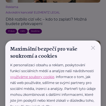
Reklama
Advokátní kancelář ELEMENTZ LEGAL
Dítě rozbilo cizí věc – kdo to zaplatí? Možná
budete překvapeni
Právo
Děti
Rodina
×
Maximální bezpečí pro vaše
soukromí a cookies
K personalizaci obsahu a reklam, poskytování
funkcí sociálních médií a analýze naší návštěvnosti
využíváme soubory cookie
. Informace o tom, jak
Reklama
náš web používáte, sdílíme se svými partnery pro
Advokátní kancelář ELEMENTZ LEGAL
sociální média, inzerci a analýzy. Partneři tyto údaje
Otec se nehlásí k dítěti? Jak funguje určení
mohou zkombinovat s dalšími informacemi, které
otcovství soudem
jste jim poskytli nebo které získali v důsledku toho,
Rodič
Právo
Děti