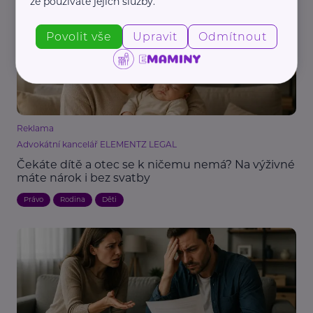
že používáte jejich služby.
Povolit vše
Upravit
Odmítnout
Reklama
Advokátní kancelář ELEMENTZ LEGAL
Čekáte dítě a otec se k ničemu nemá? Na výživné
máte nárok i bez svatby
Právo
Rodina
Děti