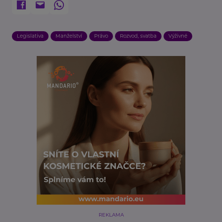
Legislativa
Manželství
Právo
Rozvod, svatba
Výživné
REKLAMA