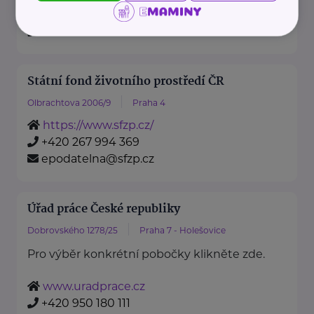
https://www.mzv.cz/
+420 222 264 222
Státní fond životního prostředí ČR
Olbrachtova 2006/9
Praha 4
https://www.sfzp.cz/
+420 267 994 369
epodatelna@sfzp.cz
Úřad práce České republiky
Dobrovského 1278/25
Praha 7 - Holešovice
Pro výběr konkrétní pobočky klikněte zde.
www.uradprace.cz
+420 950 180 111