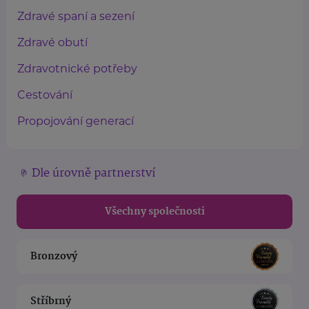
Zdravé spaní a sezení
Zdravé obutí
Zdravotnické potřeby
Cestování
Propojování generací
Dle úrovně partnerství
Všechny společnosti
Bronzový
Stříbrný