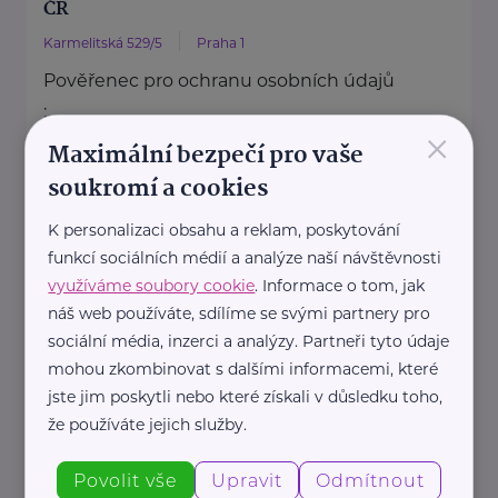
ČR
Karmelitská 529/5
Praha 1
Pověřenec pro ochranu osobních údajů
:
×
Mgr. Šárka Jílková,
Maximální bezpečí pro vaše
+420 234 811 105, gdpr@msmt.cz
soukromí a cookies
Příslušná osoba dle zákona o ochraně
K personalizaci obsahu a reklam, poskytování
oznamovatelů
funkcí sociálních médií a analýze naší návštěvnosti
: Mgr. ...
využíváme soubory cookie
. Informace o tom, jak
náš web používáte, sdílíme se svými partnery pro
https://www.msmt.cz/
sociální média, inzerci a analýzy. Partneři tyto údaje
+420 234 811 111
mohou zkombinovat s dalšími informacemi, které
posta@msmt.cz
jste jim poskytli nebo které získali v důsledku toho,
že používáte jejich služby.
Ministerstvo zahraničních věcí ČR
Povolit vše
Upravit
Odmítnout
Loretánské náměstí 5
Praha 1 – Hradčany