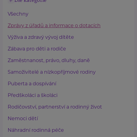
Dle kategorie
Všechny
Zprávy z úřadů a informace o dotacích
Výživa a zdravý vývoj dítěte
Zábava pro děti a rodiče
Zaměstnanost, právo, dluhy, daně
Samoživitelé a nízkopříjmové rodiny
Puberta a dospívání
Předškoláci a školáci
Rodičovství, partnerství a rodinný život
Nemoci dětí
Náhradní rodinná péče