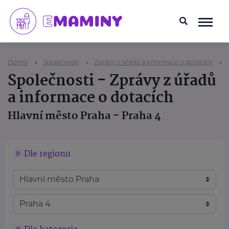
Domů
Společnosti
Zprávy z úřadů a informace o dotacích
Společnosti - Zprávy z úřadů
a informace o dotacích
Hlavní město Praha - Praha 4
Dle regionu