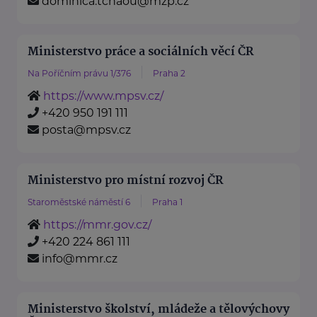
dominica.tchaou@mzp.cz
Ministerstvo práce a sociálních věcí ČR
Na Poříčním právu 1/376
Praha 2
https://www.mpsv.cz/
+420 950 191 111
posta@mpsv.cz
Ministerstvo pro místní rozvoj ČR
Staroměstské náměstí 6
Praha 1
https://mmr.gov.cz/
+420 224 861 111
info@mmr.cz
Ministerstvo školství, mládeže a tělovýchovy