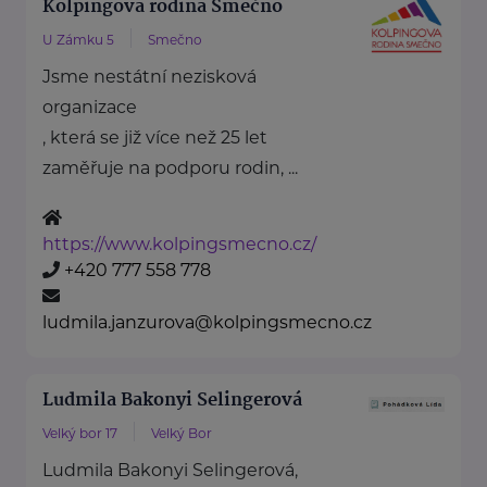
Kolpingova rodina Smečno
U Zámku 5
Smečno
Jsme nestátní nezisková
organizace
, která se již více než 25 let
zaměřuje na podporu rodin, ...
https://www.kolpingsmecno.cz/
+420 777 558 778
ludmila.janzurova@kolpingsmecno.cz
Ludmila Bakonyi Selingerová
Velký bor 17
Velký Bor
Ludmila Bakonyi Selingerová,