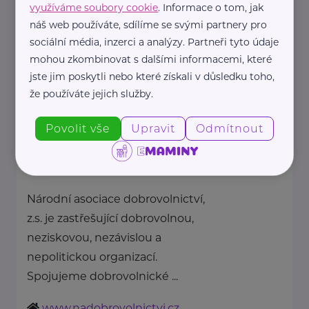
využíváme soubory cookie
. Informace o tom, jak
zdraví dětí ...
náš web používáte, sdílíme se svými partnery pro
https://spolusodvahou.org/cz/
sociální média, inzerci a analýzy. Partneři tyto údaje
+420 725 565 273
mohou zkombinovat s dalšími informacemi, které
info@spolusodvahou.cz
jste jim poskytli nebo které získali v důsledku toho,
že používáte jejich služby.
Národní asociace dobrovolnictví
Povolit vše
Upravit
Odmítnout
z.s.
Kaznějovská 1517/51
Plzeň
Národní asociace dobrovolnictví,
z.s. je zastřešující dobrovolnou,
neziskovou, nezávislou a
nepolitickou organizací.
Spojujeme dobrovolnické ...
www.nadobrovolnictvi.cz