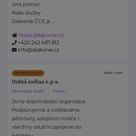
Jiná pomoc
Naše služby
Diakonie ČCE je ...
https://diakonie.cz/
+420 242 487 812
info@diakonie.cz
Bronzový partner
Dobrá rodina o.p.s.
Klimentská 1246/1
Praha 1
Jsme doprovázející organizace.
Podporujeme a vzděláváme
pěstouny, adoptivní rodiče i
všechny ostatní zapojené do
systému ...