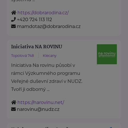
https://dobrarodina.cz/
+420 724 113 112
mamdotaz@dobrarodina.cz
Iniciativa NA ROVINU
Topolová 748
Klecany
Iniciativa Na rovinu působí v
rámci Výzkumného programu
Veřejné duševní zdraví v NUDZ.
Tvoří ji odborný ...
https://narovinu.net/
narovinu@nudz.cz