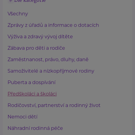
Dle kategorie
Všechny
Zprávy z úřadů a informace o dotacích
Výživa a zdravý vývoj dítěte
Zábava pro děti a rodiče
Zaměstnanost, právo, dluhy, daně
Samoživitelé a nízkopříjmové rodiny
Puberta a dospívání
Předškoláci a školáci
Rodičovství, partnerství a rodinný život
Nemoci dětí
Náhradní rodinná péče