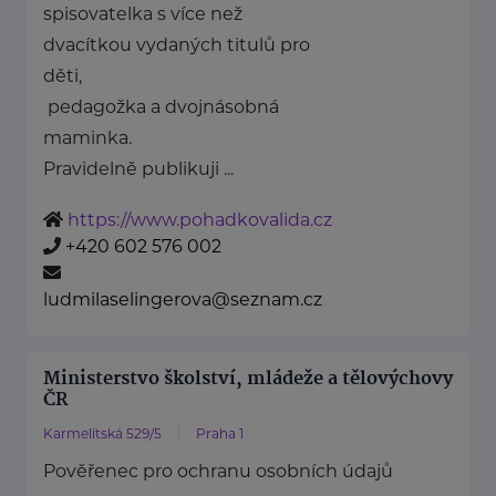
spisovatelka s více než
dvacítkou vydaných titulů pro
děti,
pedagožka a dvojnásobná
maminka.
Pravidelně publikuji ...
https://www.pohadkovalida.cz
+420 602 576 002
ludmilaselingerova@seznam.cz
Ministerstvo školství, mládeže a tělovýchovy
ČR
Karmelitská 529/5
Praha 1
Pověřenec pro ochranu osobních údajů