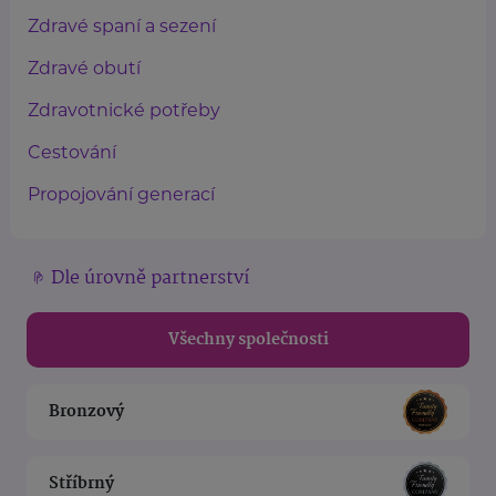
Zdravé spaní a sezení
Zdravé obutí
Zdravotnické potřeby
Cestování
Propojování generací
Dle úrovně partnerství
Všechny společnosti
Bronzový
Stříbrný