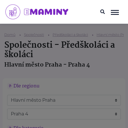
Domů
Společnosti
Předškoláci a školáci
Hlavní město Pra
Společnosti - Předškoláci a
školáci
Hlavní město Praha - Praha 4
Dle regionu