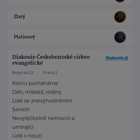
Zlatý
Platinový
Diakonie Českobratrské církve
evangelické
Belgická 22
Praha 2
Komu pomáháme
Děti, mládež, rodiny
Lidé se znevýhodněním
Senioři
Nevyléčitelně nemocní a
umírající
Lidé v nouzi