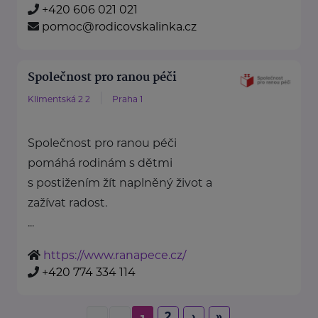
+420 606 021 021
pomoc@rodicovskalinka.cz
Společnost pro ranou péči
Klimentská 2 2
Praha 1
Společnost pro ranou péči
pomáhá rodinám s dětmi
s postižením žít naplněný život a
zažívat radost.
...
https://www.ranapece.cz/
+420 774 334 114
2
›
»