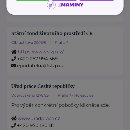
https://www.mzv.cz/
+420 222 264 222
Státní fond životního prostředí ČR
Olbrachtova 2006/9
Praha 4
https://www.sfzp.cz/
+420 267 994 369
epodatelna@sfzp.cz
Úřad práce České republiky
Dobrovského 1278/25
Praha 7 - Holešovice
Pro výběr konkrétní pobočky klikněte zde.
www.uradprace.cz
+420 950 180 111