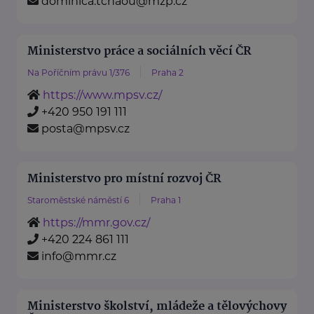
dominica.tchaou@mzp.cz
Ministerstvo práce a sociálních věcí ČR
Na Poříčním právu 1/376
Praha 2
https://www.mpsv.cz/
+420 950 191 111
posta@mpsv.cz
Ministerstvo pro místní rozvoj ČR
Staroměstské náměstí 6
Praha 1
https://mmr.gov.cz/
+420 224 861 111
info@mmr.cz
Ministerstvo školství, mládeže a tělovýchovy