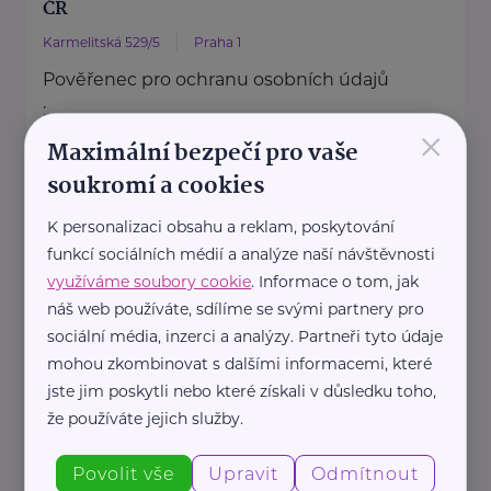
ČR
Karmelitská 529/5
Praha 1
Pověřenec pro ochranu osobních údajů
:
×
Mgr. Šárka Jílková,
Maximální bezpečí pro vaše
+420 234 811 105, gdpr@msmt.cz
soukromí a cookies
Příslušná osoba dle zákona o ochraně
K personalizaci obsahu a reklam, poskytování
oznamovatelů
funkcí sociálních médií a analýze naší návštěvnosti
: Mgr. ...
využíváme soubory cookie
. Informace o tom, jak
náš web používáte, sdílíme se svými partnery pro
https://www.msmt.cz/
sociální média, inzerci a analýzy. Partneři tyto údaje
+420 234 811 111
mohou zkombinovat s dalšími informacemi, které
posta@msmt.cz
jste jim poskytli nebo které získali v důsledku toho,
že používáte jejich služby.
Ministerstvo zahraničních věcí ČR
Povolit vše
Upravit
Odmítnout
Loretánské náměstí 5
Praha 1 – Hradčany