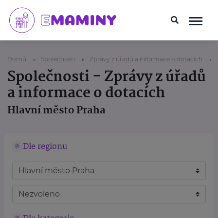
Domů
Společnosti
Zprávy z úřadů a informace o dotacích
Společnosti - Zprávy z úřadů
a informace o dotacích
Hlavní město Praha
Dle regionu