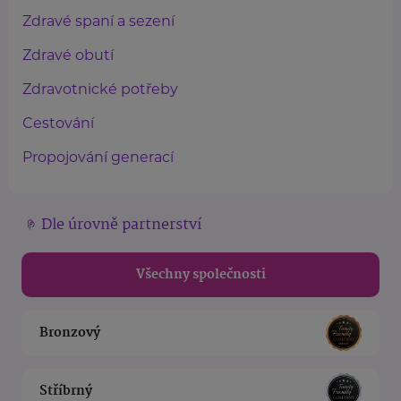
Zdravé spaní a sezení
Zdravé obutí
Zdravotnické potřeby
Cestování
Propojování generací
Dle úrovně partnerství
Všechny společnosti
Bronzový
Stříbrný