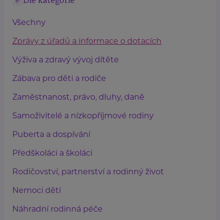
Dle kategorie
Všechny
Zprávy z úřadů a informace o dotacích
Výživa a zdravý vývoj dítěte
Zábava pro děti a rodiče
Zaměstnanost, právo, dluhy, daně
Samoživitelé a nízkopříjmové rodiny
Puberta a dospívání
Předškoláci a školáci
Rodičovství, partnerství a rodinný život
Nemoci dětí
Náhradní rodinná péče